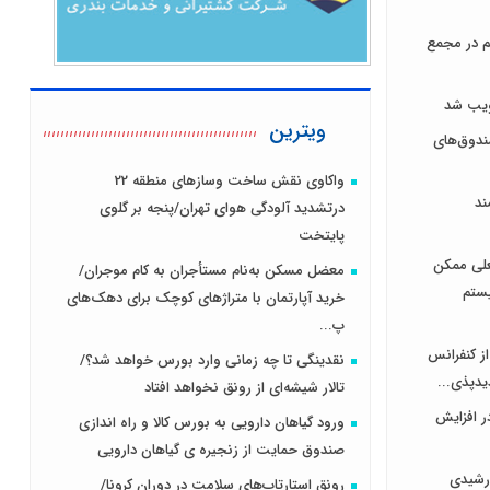
هر سهم در مجمع
ویترین
دوق‌های
واکاوی نقش ساخت وسازهای منطقه 22
ند
درتشدید آلودگی هوای تهران/پنجه بر گلوی
پایتخت
علی ممکن
معضل مسکن به‌نام مستأجران به کام موجران/
یستم
خرید آپارتمان با متراژهای کوچک برای دهک‌های
پ...
از کنفرانس
نقدینگی تا چه زمانی وارد بورس خواهد شد؟/
یدپذی...
تالار شیشه‌ای از رونق نخواهد افتاد
ر افزایش
ورود گیاهان دارویی به بورس کالا و راه اندازی
صندوق حمایت از زنجیره ی گیاهان دارویی
رشیدی
رونق استارتاپ‌های سلامت در دوران کرونا/