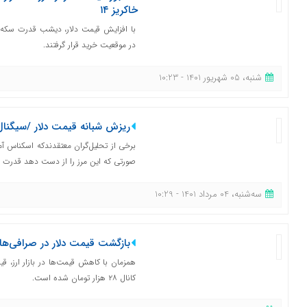
خاکریز ۱۴
با افزایش قیمت دلار، دیشب قدرت سکه ب
در موقعیت خرید قرار گرفتند.
شنبه، 05 شهریور 1401 - 10:23
ریزش شبانه قیمت دلار /سیگنال گ
برخی از تحلیل‌گران معتقدندکه اسکناس آم
صورتی که این مرز را از دست دهد قدرت مع
ﺳﻪشنبه، 04 مرداد 1401 - 10:29
بازگشت قیمت دلار در صرافی‌ها به کانال ۲۸ هز
همزمان با کاهش قیمت‌ها در بازار ارز، قی
کانال ۲۸ هزار تومان شده است.