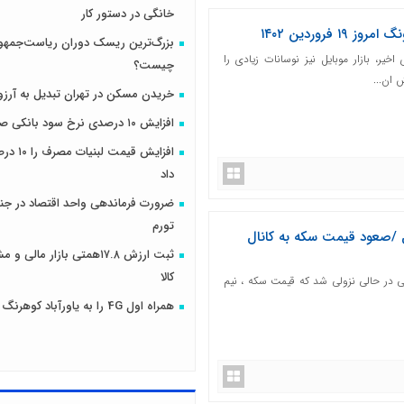
خانگی در دستور کار
روردین ۱۴۰۲
بزرگ‌ترین ریسک دوران ریاست‌جمهو
اخیر، بازار موبایل نیز نوسانات زیادی را
چیست؟
 ان...
خریدن مسکن در تهران تبدیل به آرزو
افزایش ۱۰ درصدی نرخ سود بانکی صحت دارد؟
افزایش قیمت
داد
ضرورت فرماندهی واحد اقتصاد در جنگ
تورم
ل /صعود قیمت سکه به کانال
ثبت ارزش ۱۷.۸همتی بازار مال
کالا
سمی در حالی نزولی شد که قیمت سکه ، نیم
همراه اول 4G را به یاورآباد کوهرنگ رساند