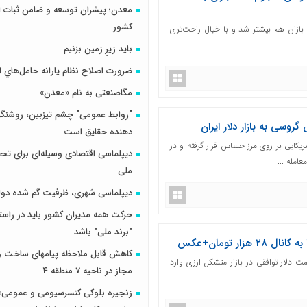
معدن؛ پیشران توسعه و ضامن ثبات ا
کشور
ازان هم بیشتر شد و با خیال راحت‌تری
باید زیرِ زمین بزنیم
ضرورت اصلاح نظام يارانه حامل‌هاي ا
مگاصنعتی به نام «معدن»
"روابط عمومی" چشم تیزبین، روشنگر 
روسی به بازار دلار ایران
دهنده حقایق است
ریکایی بر روی مرز حساس قرار گرفته و در
دیپلماسی اقتصادی وسیله‌ای برای تح
امله ...
ملی
دیپلماسی شهری، ظرفیت گم شده دول
حرکت همه مدیران کشور باید در راس
"برند ملی" باشد
ار تومان+عکس
کاهش قابل ملاحظه پیامهای ساخت و 
مت دلار توافقی در بازار متشکل ارزی وارد
مجاز در ناحیه 7 منطقه 4
زنجیره بلوکی کنسرسیومی و عمومی؛ 