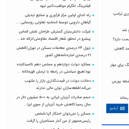
فیلترینگ تلگرام موفقیت‌آمیز نبود
ری ترامپ
راه اندای اولین مرکز فرآوری و صنایع تبدیلی
گیاهان دارویی توسط اتحادیه تعاونی روستایی ...
 شد
شرکت دانش‌بنیان گسترش طراحان‌‌ ‌نقش‌ الماس
پیشرو در تحقق شعار اقتصاد مقاومتی/ارائه خد...
نزول 24 درصدی معاملات مسکن در تهران/کاهش
 لبنیات مصرف را ۱۰ درصد کاهش
21 درصدی اجاره‌نامه‌های کشور
عملکرد دولت دوازدهم و مجلس دهم ناامیدکننده
 برای مهار
بود/هیچ سیاستی در رابطه با نرمش قهرمانانه ...
دخالت دولت در قیمت‌گذاری بازار را ملتهب
ی و مشتقه بورس
می‌کند/قطعه‌سازان توان مالی ندارند
حجم صادرات آبزیان ایرانی به 500 میلیون دلار در
سال رسید/کاهش خرید آبزیان از سوی ایرا...
آرشیو
مسکن را نمی‌توان احتکار کرد/شخص
رئیس‌جمهور از من آمار مستاجران را گرفت