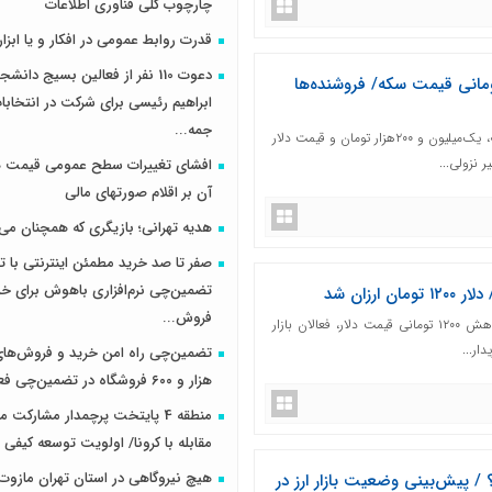
چارچوب کلی فناوری اطلاعات
قدرت روابط عمومی در افکار و یا ابزار
دعوت 110 نفر از فعالین بسیج دانش
یون و ۲۰۰ هزار تومانی قیمت سکه/ فروشنده‌ها
ابراهیم رئیسی برای شرکت در انتخاب
جمه...
قیمت سکه طرح جدید نسبت به روز شنبه، یک‌میلیون و ۲۰۰هزار تومان و قیمت دلار
افشای تغییرات سطح عمومی قیمت ها 
آن بر اقلام صورتهای مالی
هدیه تهرانی؛ بازیگری که همچنان م
صفر تا صد خرید مطمئن اینترنتی با 
تضمین‌چی نرم‌افزاری باهوش برای خر
ارزان شد
فروش‌...
همزمان با افزایش عرضه ارز در بازار و کاهش ۱۲۰۰ تومانی قیمت دلار، فعالان بازار
ار...
تضمین‌چی راه امن خرید و فروش‌های 
هزار و ۶۰۰ فروشگاه در تضمین‌چی فعالیت دارند
منطقه 4 پایتخت پرچمدار مشارکت 
مقابله با کرونا/ اولویت توسعه کیفی در
هیچ نیروگاهی در استان تهران مازو
است؟ / پیش‌بینی وضعیت بازار ارز در