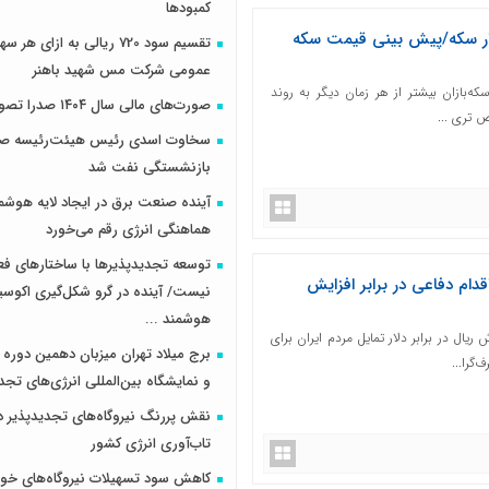
کمبودها
ار سکه/پیش بینی قیمت سکه
تقسیم سود 720 ریالی به ازای 
عمومی شرکت مس شهید باهنر
سکه‌بازان بیشتر از هر زمان دیگر به روند
صورت‌های مالی سال ۱۴۰۴ صدرا تصویب شد
 تری ...
سخاوت اسدی رئیس هیئت‌رئیسه صن
بازنشستگی نفت شد
آینده صنعت برق در ایجاد لایه هوشم
هماهنگی انرژی رقم می‌خورد
توسعه تجدیدپذیرها با ساختارهای ف
م دفاعی در برابر افزایش
نیست/ آینده در گرو شکل‌گیری اکوس
هوشمند ...
یال در برابر دلار تمایل مردم ایران برای
برج میلاد تهران میزبان دهمین دوره 
گرا...
و نمایشگاه بین‌المللی انرژی‌های تجد
نقش پررنگ نیروگاه‌های تجدیدپذیر د
تاب‌آوری انرژی کشور
کاهش سود تسهیلات نیروگاه‌های خو