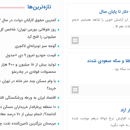
تازه‌ترین‌ها
لار تا پایان سال
ر ارز آرامش خوبی را شاهد هستیم. حجم
کمترین حقوق کارکنان دولت در سال ۱۴۰۳
ات هم قا...
میلیونی را فتح کرد
گوجه سبز نوبرانه‌ای لاکچری
قیمت خودرو امروز ۹ دی +جدول
/طلا و سکه صعودی شدند
تولید بیش از 18 میلیون و
ت سکه بود .
محصولات فولادی در چادرملو
با وام مسکن چند متر خانه در تهران 
خرید؟
اقتصاد ایران به ورطه ورشکستگی افت
۱۰ منطقه پرطرفدار خریداران مسکن د
 آزاد
کدامند؟/ انجام بیش از 70 درصد معاملات در 1...
وک افزایش نرخ حواله درهم موجب شده
عربستان بزرگترین تامین‌کننده نفت 
به خود بگیرد.