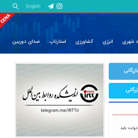
English
د شهری
انرژی
کشاورزی
استارتاپ
صدای دوربین
ازرگانی
زرگانی
دولت باید