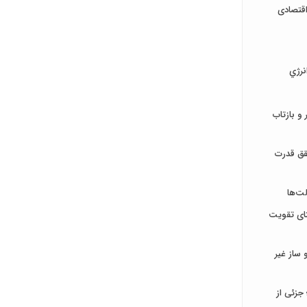
قتصادی
نرژي
و بازتاب
قق قدرت
ت‌ها
تای تقویت
ساز غیر
جزئی از