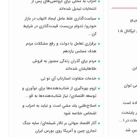
احزاب به محلی برای گروکشی‌های پس از
انتخابات تبدیل شده‌اند
سیاست‌گذاری غلط عامل ایجاد التهاب در بازار
خودرو/ تدوام بن‌بست قیمت‌گذاری در شرایط
روز طوفانی بورس تهران/ شاخص کل ابرکانال 1.5
کن...
برقراری تعامل با دولت و رفع مشکلات مردم
هدف مجلس‌ یازدهم
مردم برای گذران زندگی مجبور به فروش
 400 هزار تن
طلاهایشان شده‌اند
خدمات متفاوت استارتاپ آی نو تی
می توان
لزوم بهره‌گیری از شتاب‌دهنده‌ها برای نوآوری و
توسعه اقتصادی/ نیاز شتاب‌دهنده‌ها به قو...
اده است
اصلاح‌طلبي يك مشي است و نبايد به احزاب و
ر پایتخت
اشخاص خلاصه شود
آثار اقتصاد جهانی بر تالار شیشه‌ای/ سایه جنگ
چین شد
تجاری چین و آمریکا روی بورس ایران