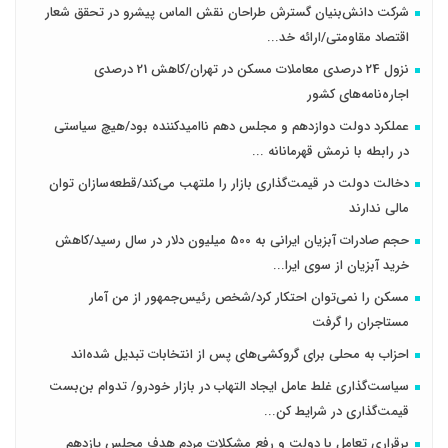
شرکت دانش‌بنیان گسترش طراحان‌‌ ‌نقش‌ الماس پیشرو در تحقق شعار
اقتصاد مقاومتی/ارائه خد...
نزول 24 درصدی معاملات مسکن در تهران/کاهش 21 درصدی
اجاره‌نامه‌های کشور
عملکرد دولت دوازدهم و مجلس دهم ناامیدکننده بود/هیچ سیاستی
در رابطه با نرمش قهرمانانه ...
دخالت دولت در قیمت‌گذاری بازار را ملتهب می‌کند/قطعه‌سازان توان
مالی ندارند
حجم صادرات آبزیان ایرانی به 500 میلیون دلار در سال رسید/کاهش
خرید آبزیان از سوی ایرا...
مسکن را نمی‌توان احتکار کرد/شخص رئیس‌جمهور از من آمار
مستاجران را گرفت
احزاب به محلی برای گروکشی‌های پس از انتخابات تبدیل شده‌اند
سیاست‌گذاری غلط عامل ایجاد التهاب در بازار خودرو/ تدوام بن‌بست
قیمت‌گذاری در شرایط کن...
برقراری تعامل با دولت و رفع مشکلات مردم هدف مجلس‌ یازدهم