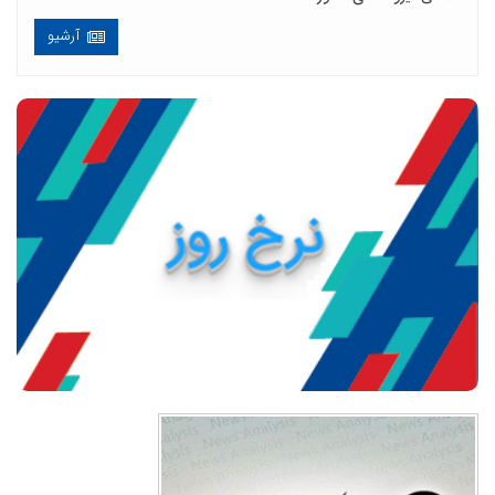
آرشیو