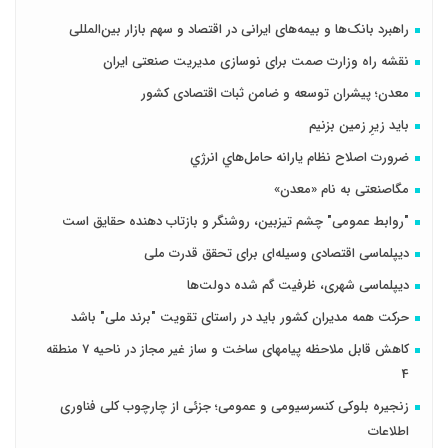
راهبرد بانک‌ها و بیمه‌های ایرانی در اقتصاد و سهم بازار بین‌المللی
نقشه راه وزارت صمت برای نوسازی مدیریت صنعتی ایران
معدن؛ پیشران توسعه و ضامن ثبات اقتصادی کشور
باید زیرِ زمین بزنیم
ضرورت اصلاح نظام يارانه حامل‌هاي انرژي
مگاصنعتی به نام «معدن»
"روابط عمومی" چشم تیزبین، روشنگر و بازتاب دهنده حقایق است
دیپلماسی اقتصادی وسیله‌ای برای تحقق قدرت ملی
دیپلماسی شهری، ظرفیت گم شده دولت‌ها
حرکت همه مدیران کشور باید در راستای تقویت "برند ملی" باشد
کاهش قابل ملاحظه پیامهای ساخت و ساز غیر مجاز در ناحیه 7 منطقه
4
زنجیره بلوکی کنسرسیومی و عمومی؛ جزئی از چارچوب کلی فناوری
اطلاعات