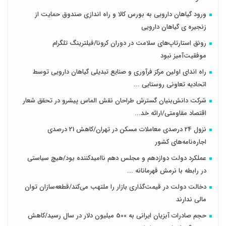
ورود گیاهان دارویی به بورس کالا و راه اندازی صندوق حمایت از
زنجیره ی گیاهان دارویی
رونق استارتاپ‌های سلامت در دوران کرونا/فیلترینگ تلگرام
موفقیت‌آمیز نبود
راه اندای اولین مرکز فرآوری و صنایع تبدیلی گیاهان دارویی توسط
اتحادیه تعاونی روستایی ...
شرکت دانش‌بنیان گسترش طراحان‌‌ ‌نقش‌ الماس پیشرو در تحقق شعار
اقتصاد مقاومتی/ارائه خد...
نزول 24 درصدی معاملات مسکن در تهران/کاهش 21 درصدی
اجاره‌نامه‌های کشور
عملکرد دولت دوازدهم و مجلس دهم ناامیدکننده بود/هیچ سیاستی
در رابطه با نرمش قهرمانانه ...
دخالت دولت در قیمت‌گذاری بازار را ملتهب می‌کند/قطعه‌سازان توان
مالی ندارند
حجم صادرات آبزیان ایرانی به 500 میلیون دلار در سال رسید/کاهش