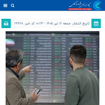
تاریخ انتشار: جمعه 12 تیر 1405 - 10:23
کد خبر: 26468