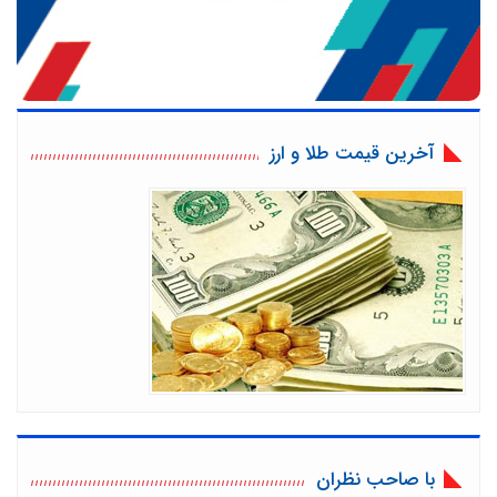
آخرین قیمت طلا و ارز
با صاحب نظران