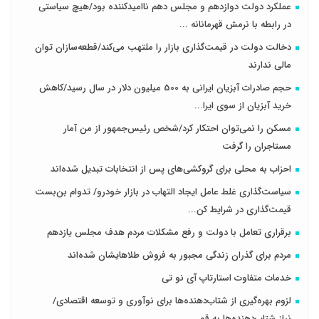
عملکرد دولت دوازدهم و مجلس دهم ناامیدکننده بود/هیچ سیاستی
در رابطه با نرمش قهرمانانه ...
دخالت دولت در قیمت‌گذاری بازار را ملتهب می‌کند/قطعه‌سازان توان
مالی ندارند
حجم صادرات آبزیان ایرانی به 500 میلیون دلار در سال رسید/کاهش
خرید آبزیان از سوی ایرا...
مسکن را نمی‌توان احتکار کرد/شخص رئیس‌جمهور از من آمار
مستاجران را گرفت
احزاب به محلی برای گروکشی‌های پس از انتخابات تبدیل شده‌اند
سیاست‌گذاری غلط عامل ایجاد التهاب در بازار خودرو/ تدوام بن‌بست
قیمت‌گذاری در شرایط کن...
برقراری تعامل با دولت و رفع مشکلات مردم هدف مجلس‌ یازدهم
مردم برای گذران زندگی مجبور به فروش طلاهایشان شده‌اند
خدمات متفاوت استارتاپ آی نو تی
لزوم بهره‌گیری از شتاب‌دهنده‌ها برای نوآوری و توسعه اقتصادی/
نیاز شتاب‌دهنده‌ها به قو...