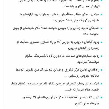
واکاوی نقش ساخت وسازهای منطقه 22 درتشدید آلودگی هوای
تهران/پنجه بر گلوی پایتخت
معضل مسکن به‌نام مستأجران به کام موجران/خرید آپارتمان با
متراژهای کوچک برای دهک‌های پ...
نقدینگی تا چه زمانی وارد بورس خواهد شد؟/ تالار شیشه‌ای از رونق
نخواهد افتاد
ورود گیاهان دارویی به بورس کالا و راه اندازی صندوق حمایت از
زنجیره ی گیاهان دارویی
رونق استارتاپ‌های سلامت در دوران کرونا/فیلترینگ تلگرام
موفقیت‌آمیز نبود
راه اندای اولین مرکز فرآوری و صنایع تبدیلی گیاهان دارویی توسط
اتحادیه تعاونی روستایی ...
شرکت دانش‌بنیان گسترش طراحان‌‌ ‌نقش‌ الماس پیشرو در تحقق شعار
اقتصاد مقاومتی/ارائه خد...
نزول 24 درصدی معاملات مسکن در تهران/کاهش 21 درصدی
اجاره‌نامه‌های کشور