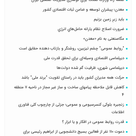
معدن؛ پیشران توسعه و ضامن ثبات اقتصادی کشور
باید زیرِ زمین بزنیم
ضرورت اصلاح نظام يارانه حامل‌هاي انرژي
مگاصنعتی به نام «معدن»
"روابط عمومی" چشم تیزبین، روشنگر و بازتاب دهنده حقایق است
دیپلماسی اقتصادی وسیله‌ای برای تحقق قدرت ملی
دیپلماسی شهری، ظرفیت گم شده دولت‌ها
حرکت همه مدیران کشور باید در راستای تقویت "برند ملی" باشد
کاهش قابل ملاحظه پیامهای ساخت و ساز غیر مجاز در ناحیه 7 منطقه
4
زنجیره بلوکی کنسرسیومی و عمومی؛ جزئی از چارچوب کلی فناوری
اطلاعات
قدرت روابط عمومی در افکار و یا ابزار ؟
دعوت 110 نفر از فعالین بسیج دانشجویی از ابراهیم رئیسی برای