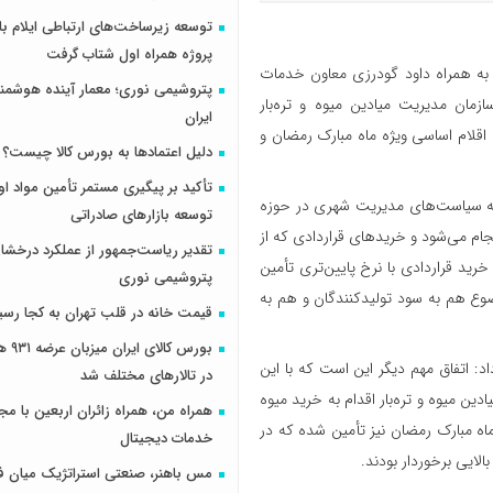
پروژه همراه اول شتاب گرفت
ن به همراه داود گودرزی معاون خدمات
پتروشیمی نوری؛ معمار آینده هوشم
مان مدیریت میادین میوه و تره‌بار
ایران
اه ۱۴۰۴- از انبارهای ذخیره‌سازی اقلام اساسی ویژه ماه مبارک رمضان و
دلیل اعتمادها به بورس کالا چیست؟
تأکید بر پیگیری مستمر تأمین مواد او
اره به سیاست‌های مدیریت شهری در حوزه
توسعه بازارهای صادراتی
نجام می‌شود و خریدهای قراردادی که از
تقدیر ریاست‌جمهور از عملکرد درخش
خرید قراردادی با نرخ پایین‌تری تأمین
پتروشیمی نوری
ضوع هم به سود تولیدکنندگان و هم به
قیمت خانه در قلب تهران به کجا رسی
بورس کال
اد: اتفاق مهم دیگر این است که با این
در تالارهای مختلف شد
دین میوه و تره‌بار اقدام به خرید میوه
همراه من، همراه زائران اربعین با مجم
اه مبارک رمضان نیز تأمین شده که در
خدمات دیجیتال
لایی برخوردار بودند.
مس باهنر، صنعتی استراتژیک میان ف