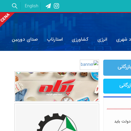
English
د شهری
انرژی
کشاورزی
استارتاپ
صدای دوربین
ازرگانی
زرگانی
دولت باید