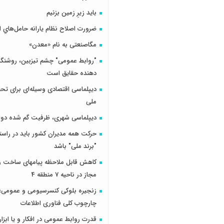
باید زیرِ زمین بزنیم
ضرورت اصلاح نظام يارانه حامل‌هاي ا
مگاصنعتی به نام «معدن»
"روابط عمومی" چشم تیزبین، روشنگر 
دهنده حقایق است
دیپلماسی اقتصادی وسیله‌ای برای تح
ملی
دیپلماسی شهری، ظرفیت گم شده دول
حرکت همه مدیران کشور باید در راس
"برند ملی" باشد
کاهش قابل ملاحظه پیامهای ساخت و 
مجاز در ناحیه 7 منطقه 4
زنجیره بلوکی کنسرسیومی و عمومی؛ 
چارچوب کلی فناوری اطلاعات
قدرت روابط عمومی در افکار و یا ابزار