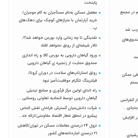
پایتخت
هر سهم در مجمع
معضل مسکن به‌نام مستأجران به کام موجران/
خرید آپارتمان با متراژهای کوچک برای دهک‌های
پ...
نقدینگی تا چه زمانی وارد بورس خواهد شد؟/
دوق‌های
تالار شیشه‌ای از رونق نخواهد افتاد
ورود گیاهان دارویی به بورس کالا و راه اندازی
ند
صندوق حمایت از زنجیره ی گیاهان دارویی
رونق استارتاپ‌های سلامت در دوران کرونا/
علی ممکن
فیلترینگ تلگرام موفقیت‌آمیز نبود
یستم
راه اندای اولین مرکز فرآوری و صنایع تبدیلی
گیاهان دارویی توسط اتحادیه تعاونی روستایی ...
از کنفرانس
یدپذی...
شرکت دانش‌بنیان گسترش طراحان‌‌ ‌نقش‌ الماس
پیشرو در تحقق شعار اقتصاد مقاومتی/ارائه خد...
ر افزایش
نزول 24 درصدی معاملات مسکن در تهران/کاهش
21 درصدی اجاره‌نامه‌های کشور
رشیدی