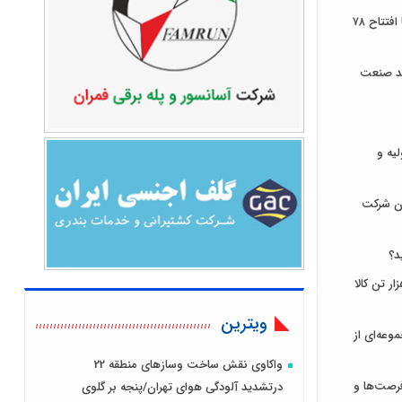
توسعه زیرساخت‌های ارتباطی ایلام با افتتاح ۷۸
ند صنعت
لیه و
ان شرکت
د؟
ای ایران میزبان عرضه ۹۳۱ هزار تن کالا
ویترین
وعه‌ای از
واکاوی نقش ساخت وسازهای منطقه 22
رصت‌ها و
درتشدید آلودگی هوای تهران/پنجه بر گلوی