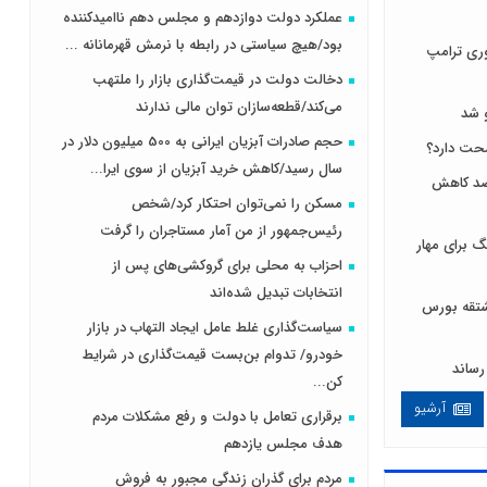
عملکرد دولت دوازدهم و مجلس دهم ناامیدکننده
بود/هیچ سیاستی در رابطه با نرمش قهرمانانه ...
ری ترامپ
دخالت دولت در قیمت‌گذاری بازار را ملتهب
می‌کند/قطعه‌سازان توان مالی ندارند
 شد
حجم صادرات آبزیان ایرانی به 500 میلیون دلار در
سال رسید/کاهش خرید آبزیان از سوی ایرا...
 لبنیات مصرف را ۱۰ درصد کاهش
مسکن را نمی‌توان احتکار کرد/شخص
رئیس‌جمهور از من آمار مستاجران را گرفت
 برای مهار
احزاب به محلی برای گروکشی‌های پس از
انتخابات تبدیل شده‌اند
ی و مشتقه بورس
سیاست‌گذاری غلط عامل ایجاد التهاب در بازار
خودرو/ تدوام بن‌بست قیمت‌گذاری در شرایط
کن...
آرشیو
برقراری تعامل با دولت و رفع مشکلات مردم
هدف مجلس‌ یازدهم
مردم برای گذران زندگی مجبور به فروش