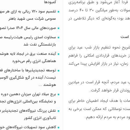
فردا آغاز می‌شود و طبق برنامه‌ریزی
کمبودها
انجام‌شده، اقلام در غرف میادین میوه و تره‌بار عرضه خواهد شد. این محصولات به‌طور میانگین ۳۰ تا ۴۰ درصد
تقسیم سود 720 ریالی به ازای 
د بود؛ به‌گونه‌ای که دیگر تلاطمی در
عمومی شرکت مس شهید باهنر
صورت‌های مالی سال ۱۴۰۴ صدرا تصویب شد
ه است
سخاوت اسدی رئیس هیئت‌رئیسه صن
بازنشستگی نفت شد
 تشریح نحوه تنظیم بازار شب عید برای
آینده صنعت برق در ایجاد لایه هوشم
 خریدهای قراردادی امکانی را فراهم
هماهنگی انرژی رقم می‌خورد
ان، نیاز در بازار افزایش پیدا می‌کند
توسعه تجدیدپذیرها با ساختارهای ف
نیست/ آینده در گرو شکل‌گیری اکوس
 عید مردم، آنچه قرار است در میادین
هوشمند ...
هروندان قرار خواهد گرفت.
برج میلاد تهران میزبان دهمین دوره 
امات با هدف ایجاد اطمینان خاطر برای
و نمایشگاه بین‌المللی انرژی‌های تجد
 است؛ نوساناتی که ممکن است برخی به
نقش پررنگ نیروگاه‌های تجدیدپذیر د
ود مردم به مردم ارائه دهیم.
تاب‌آوری انرژی کشور
کاهش سود تسهیلات نیروگاه‌های خو