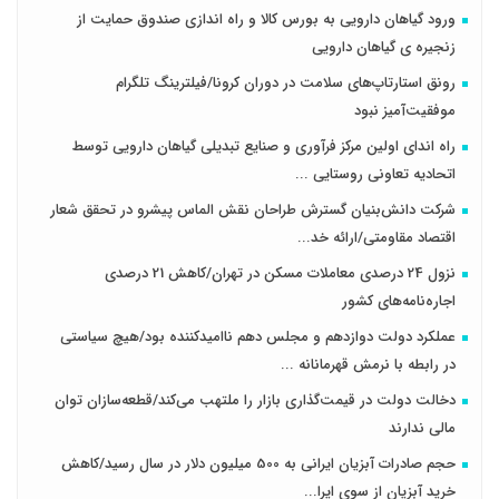
ورود گیاهان دارویی به بورس کالا و راه اندازی صندوق حمایت از
زنجیره ی گیاهان دارویی
رونق استارتاپ‌های سلامت در دوران کرونا/فیلترینگ تلگرام
موفقیت‌آمیز نبود
راه اندای اولین مرکز فرآوری و صنایع تبدیلی گیاهان دارویی توسط
اتحادیه تعاونی روستایی ...
شرکت دانش‌بنیان گسترش طراحان‌‌ ‌نقش‌ الماس پیشرو در تحقق شعار
اقتصاد مقاومتی/ارائه خد...
نزول 24 درصدی معاملات مسکن در تهران/کاهش 21 درصدی
اجاره‌نامه‌های کشور
عملکرد دولت دوازدهم و مجلس دهم ناامیدکننده بود/هیچ سیاستی
در رابطه با نرمش قهرمانانه ...
دخالت دولت در قیمت‌گذاری بازار را ملتهب می‌کند/قطعه‌سازان توان
مالی ندارند
حجم صادرات آبزیان ایرانی به 500 میلیون دلار در سال رسید/کاهش
خرید آبزیان از سوی ایرا...