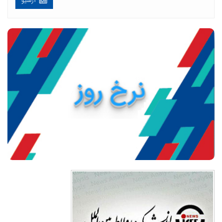
آرشیو