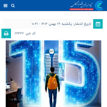
تاریخ انتشار: یکشنبه 26 بهمن 1404 - 10:41
کد خبر: 26432