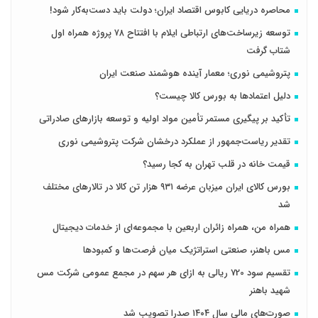
محاصره دریایی کابوس اقتصاد ایران؛ دولت باید دست‌به‌کار شود!
توسعه زیرساخت‌های ارتباطی ایلام با افتتاح ۷۸ پروژه همراه اول
شتاب گرفت
پتروشیمی نوری؛ معمار آینده هوشمند صنعت ایران
دلیل اعتمادها به بورس کالا چیست؟
تأکید بر پیگیری مستمر تأمین مواد اولیه و توسعه بازارهای صادراتی
تقدیر ریاست‌جمهور از عملکرد درخشان شرکت پتروشیمی نوری
قیمت خانه در قلب تهران به کجا رسید؟
بورس کالای ایران میزبان عرضه ۹۳۱ هزار تن کالا در تالارهای مختلف
شد
همراه من، همراه زائران اربعین با مجموعه‌ای از خدمات دیجیتال
مس باهنر، صنعتی استراتژیک میان فرصت‌ها و کمبودها
تقسیم سود 720 ریالی به ازای هر سهم در مجمع عمومی شرکت مس
شهید باهنر
صورت‌های مالی سال ۱۴۰۴ صدرا تصویب شد