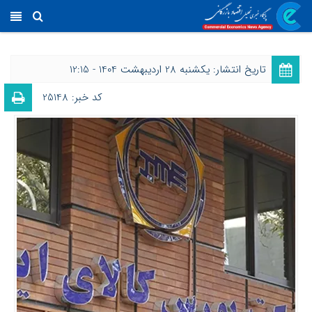
تاریخ انتشار: یکشنبه 28 اردیبهشت 1404 - 12:15
کد خبر: 25148