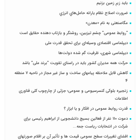
باید زیرِ زمین بزنیم
ضرورت اصلاح نظام يارانه حامل‌هاي انرژي
مگاصنعتی به نام «معدن»
"روابط عمومی" چشم تیزبین، روشنگر و بازتاب دهنده حقایق است
دیپلماسی اقتصادی وسیله‌ای برای تحقق قدرت ملی
دیپلماسی شهری، ظرفیت گم شده دولت‌ها
حرکت همه مدیران کشور باید در راستای تقویت "برند ملی" باشد
کاهش قابل ملاحظه پیامهای ساخت و ساز غیر مجاز در ناحیه 7 منطقه
4
زنجیره بلوکی کنسرسیومی و عمومی؛ جزئی از چارچوب کلی فناوری
اطلاعات
قدرت روابط عمومی در افکار و یا ابزار ؟
دعوت 110 نفر از فعالین بسیج دانشجویی از ابراهیم رئیسی برای
شرکت در انتخابات ریاست جمه...
افشای تغییرات سطح عمومی قیمت ها و تأثیر آن بر اقلام صورتهای