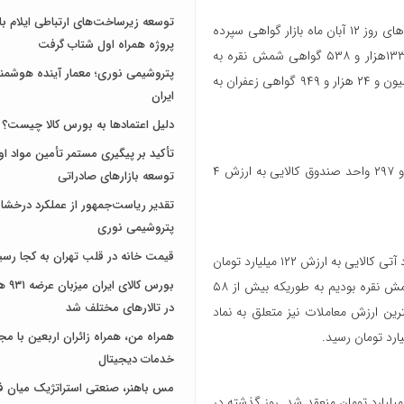
به نقل از کالاخبر، در دادوستدهای روز ۱۲ آبان ماه بازار گواهی سپرده
پروژه همراه اول شتاب گرفت
کالایی، ۵۳۸ هزار و ۲۸۳ گواهی شمش طلا به ارزش ۷۵۳ میلیارد تومان، ۱۳۳هزار و ۵۳۸ گواهی شمش نقره به
پتروشیمی نوری؛ معمار آینده هوشم
ارزش ۲۵ میلیارد تومان، ۸۱۰ گواهی سکه به ارزش ۹۰ میلیارد تومان و یک میلیون و ۲۴ هزار و ۹۴۹ گواهی زعفران به
ایران
دلیل اعتمادها به بورس کالا چیست؟
تأکید بر پیگیری مستمر تأمین مواد او
همچنین در معاملات روزگذشته بازار مشتقه و مالی، ۹۱۴ میلیون و ۵۳۱ هزار و ۲۹۷ واحد صندوق کالایی به ارزش ۴
توسعه بازارهای صادراتی
تقدیر ریاست‌جمهور از عملکرد درخش
پتروشیمی نوری
قیمت خانه در قلب تهران به کجا رسی
همچنین در دادوستدهای روز گذشته بازار قراردادهای آتی ۱۰هزار و ۲۱۴ قرارداد آتی کالایی به ارزش ۱۲۲ میلیارد تومان
بورس کال
منعقد شد. روز گذشته شاهد بیشترین حجم معاملات در قراردادهای آتی شمش نقره بودیم به طوریکه بیش از ۵۸
در تالارهای مختلف شد
ین ارزش معاملات نیز متعلق به نماد
همراه من، همراه زائران اربعین با مجم
خدمات دیجیتال
مس باهنر، صنعتی استراتژیک میان ف
ز گذشته همچنین ۱۹۲هزار و ۴۴۵ قرارداد اختیار معامله کالایی به ارزش ۴۹ میلیارد تومان منعقد شد. روز گذشته در