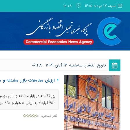
شنبه، 17 مرداد 1405
12:08
تاریخ انتشار: ﺳﻪشنبه 13 آبان 1404 - 06:48
ارزش معاملات بازار مشتقه و مالی بور
۴۵۲ قرارداد به ارزش ۵ هزار و ۸۹۰ میلیارد تومان منعقد شد.
نظر سنجی: