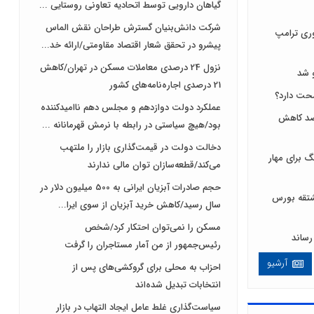
گیاهان دارویی توسط اتحادیه تعاونی روستایی ...
شرکت دانش‌بنیان گسترش طراحان‌‌ ‌نقش‌ الماس
ری ترامپ
پیشرو در تحقق شعار اقتصاد مقاومتی/ارائه خد...
نزول 24 درصدی معاملات مسکن در تهران/کاهش
 شد
21 درصدی اجاره‌نامه‌های کشور
عملکرد دولت دوازدهم و مجلس دهم ناامیدکننده
 لبنیات مصرف را ۱۰ درصد کاهش
بود/هیچ سیاستی در رابطه با نرمش قهرمانانه ...
دخالت دولت در قیمت‌گذاری بازار را ملتهب
 برای مهار
می‌کند/قطعه‌سازان توان مالی ندارند
حجم صادرات آبزیان ایرانی به 500 میلیون دلار در
ی و مشتقه بورس
سال رسید/کاهش خرید آبزیان از سوی ایرا...
مسکن را نمی‌توان احتکار کرد/شخص
رئیس‌جمهور از من آمار مستاجران را گرفت
آرشیو
احزاب به محلی برای گروکشی‌های پس از
انتخابات تبدیل شده‌اند
سیاست‌گذاری غلط عامل ایجاد التهاب در بازار