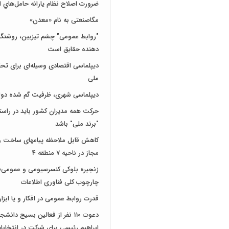
ضرورت اصلاح نظام يارانه حامل‌هاي ا
مگاصنعتی به نام «معدن»
"روابط عمومی" چشم تیزبین، روشنگر 
دهنده حقایق است
دیپلماسی اقتصادی وسیله‌ای برای تح
ملی
دیپلماسی شهری، ظرفیت گم شده دول
حرکت همه مدیران کشور باید در راس
"برند ملی" باشد
کاهش قابل ملاحظه پیامهای ساخت و 
مجاز در ناحیه 7 منطقه 4
زنجیره بلوکی کنسرسیومی و عمومی؛ 
چارچوب کلی فناوری اطلاعات
قدرت روابط عمومی در افکار و یا ابزار
دعوت 110 نفر از فعالین بسیج دانش
ابراهیم رئیسی برای شرکت در انتخاب