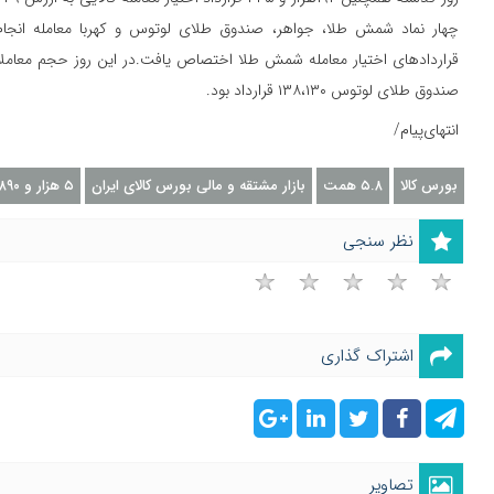
چهار نماد شمش طلا، جواهر، صندوق طلای لوتوس و کهربا معامله انجا
قراردادهای اختیار معامله شمش طلا اختصاص یافت.در این روز حجم معاملات 
صندوق طلای لوتوس ۱۳۸،۱۳۰ قرارداد بود.
انتهای‌پیام/
بورس کالا
۵.۸ همت
بازار مشتقه و مالی بورس کالای ایران
۵ هزار و ۸۹۰ میلیارد تومان
نظر سنجی
اشتراک گذاری
تصاویر