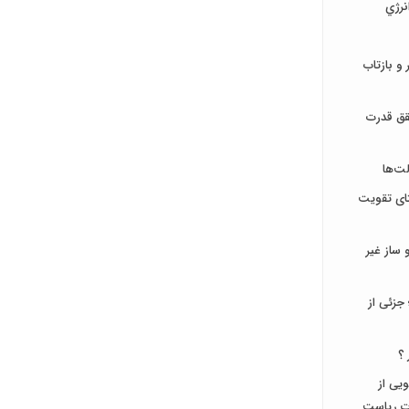
نرژي
و بازتاب
قق قدرت
ت‌ها
تای تقویت
ساز غیر
جزئی از
 ؟
جویی از
ات ریاست