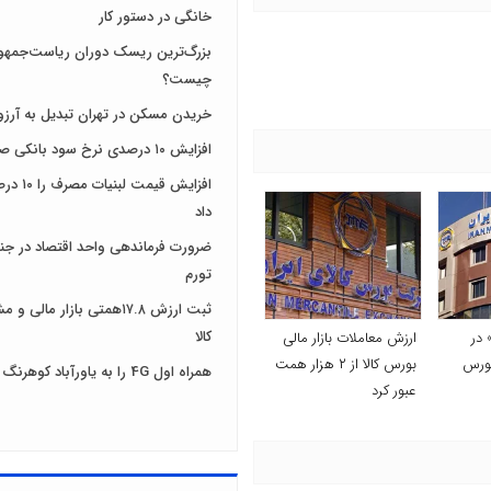
خانگی در دستور کار
بزرگ‌ترین ریسک دوران ریاست‌جمهو
چیست؟
خریدن مسکن در تهران تبدیل به آرزو
افزایش ۱۰ درصدی نرخ سود بانکی صحت دارد؟
افزایش قیمت
داد
ضرورت فرماندهی واحد اقتصاد در جنگ
تورم
ثبت ارزش ۱۷.۸همتی بازار مال
کالا
 در
ارزش معاملات بازار مالی
بورس
بورس کالا از ۲ هزار همت
همراه اول 4G را به یاورآباد کوهرنگ رساند
عبور کرد