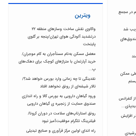
هر سهم در مجمع
ویترین
واکاوی نقش ساخت وسازهای منطقه 22
درتشدید آلودگی هوای تهران/پنجه بر گلوی
دوق‌های
پایتخت
معضل مسکن به‌نام مستأجران به کام موجران/
ند
خرید آپارتمان با متراژهای کوچک برای دهک‌های
پ...
علی ممکن
نقدینگی تا چه زمانی وارد بورس خواهد شد؟/
یستم
تالار شیشه‌ای از رونق نخواهد افتاد
ورود گیاهان دارویی به بورس کالا و راه اندازی
از کنفرانس
صندوق حمایت از زنجیره ی گیاهان دارویی
یدپذی...
رونق استارتاپ‌های سلامت در دوران کرونا/
ر افزایش
فیلترینگ تلگرام موفقیت‌آمیز نبود
راه اندای اولین مرکز فرآوری و صنایع تبدیلی
رشیدی