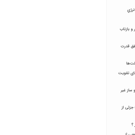
نرژي
و بازتاب
قق قدرت
ت‌ها
تای تقویت
ساز غیر
جزئی از
 ؟
جویی از