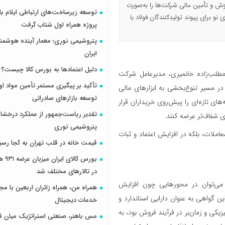
روش و تأمین مالی شرکت‌ها را به‌صورت
 نو برای پیوند تولیدکنندگان فولاد با
پروژه همراه اول شتاب گرفت
پتروشیمی نوری؛ معمار آینده هوشم
ایران
دلیل اعتمادها به بورس کالا چیست؟
مطلب‌زاده خانمیری، مدیرعامل شرکت
تأکید بر پیگیری مستمر تأمین مواد او
 در مسیر تنوع‌بخشی به ابزارهای مالی
توسعه بازارهای صادراتی
ای تازه‌ای را پیش‌روی خریداران قرار
تقدیر ریاست‌جمهور از عملکرد درخش
ی شفاف‌تر عرضه کنند.
پتروشیمی نوری
ملات، بلکه در افزایش اعتماد و ثبات
قیمت خانه در قلب تهران به کجا رسی
بورس کال
در تالارهای مختلف شد
ا می‌توان در محورهایی چون افزایش
همراه من، همراه زائران اربعین با مجم
گواهی به عنوان دارایی استاندارد و
خدمات دیجیتال
یکی و زمان‌بر در فرآیند فروش بود، به
مس باهنر، صنعتی استراتژیک میان ف