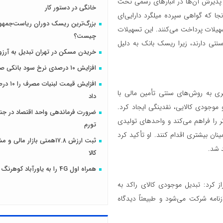
 پذیرش آن‌ها در انبارهای رسمی تحت
خانگی در دستور کار
نجا که گواهی سپرده میلگرد دارایی‌ای
بزرگ‌ترین ریسک دوران ریاست‌جمهو
سهیلات پرداخت می‌کنند. این تسهیلات
چیست؟
نتی دارند، زیرا ریسک بانک به دلیل
خریدن مسکن در تهران تبدیل به آرزو
افزایش ۱۰ درصدی نرخ سود بانکی صحت دارد؟
افزایش قیمت
ری به روش‌های سنتی تأمین مالی با
داد
و موجودی کالایی، نقدینگی ایجاد کرد.
ضرورت فرماندهی واحد اقتصاد در جنگ
‌تر را فراهم می‌کند و واحدهای تولیدی
تورم
ینان بیشتری اقدام کنند. او تأکید کرد
ثبت ارزش ۱۷.۸همتی بازار مال
 شد.
کالا
همراه اول 4G را به یاورآباد کوهرنگ رساند
از کرد: تبدیل موجودی کالای راکد به
امه شرکت می‌شود و طبیعتاً دیدگاه