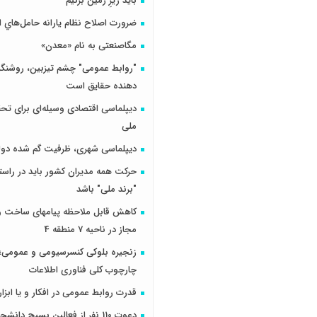
باید زیرِ زمین بزنیم
ضرورت اصلاح نظام يارانه حامل‌هاي ا
مگاصنعتی به نام «معدن»
"روابط عمومی" چشم تیزبین، روشنگر 
دهنده حقایق است
دیپلماسی اقتصادی وسیله‌ای برای تح
ملی
دیپلماسی شهری، ظرفیت گم شده دول
حرکت همه مدیران کشور باید در راس
"برند ملی" باشد
کاهش قابل ملاحظه پیامهای ساخت و 
مجاز در ناحیه 7 منطقه 4
زنجیره بلوکی کنسرسیومی و عمومی؛ 
چارچوب کلی فناوری اطلاعات
قدرت روابط عمومی در افکار و یا ابزار
دعوت 110 نفر از فعالین بسیج دانش