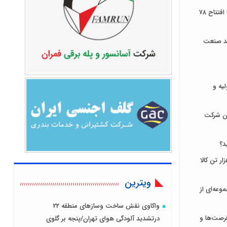
توسعه زیرساخت‌های ارتباطی ایلام با افتتاح ۷۸
ند صنعت
لیه و
ان شرکت
د؟
ای ایران میزبان عرضه ۹۳۱ هزار تن کالا
ویترین
وعه‌ای از
واکاوی نقش ساخت وسازهای منطقه 22
رصت‌ها و
درتشدید آلودگی هوای تهران/پنجه بر گلوی