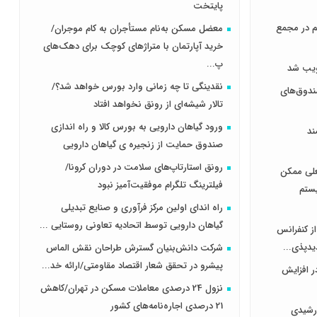
پایتخت
هر سهم در مجمع
معضل مسکن به‌نام مستأجران به کام موجران/
خرید آپارتمان با متراژهای کوچک برای دهک‌های
پ...
نقدینگی تا چه زمانی وارد بورس خواهد شد؟/
دوق‌های
تالار شیشه‌ای از رونق نخواهد افتاد
ورود گیاهان دارویی به بورس کالا و راه اندازی
ند
صندوق حمایت از زنجیره ی گیاهان دارویی
رونق استارتاپ‌های سلامت در دوران کرونا/
علی ممکن
فیلترینگ تلگرام موفقیت‌آمیز نبود
یستم
راه اندای اولین مرکز فرآوری و صنایع تبدیلی
گیاهان دارویی توسط اتحادیه تعاونی روستایی ...
از کنفرانس
یدپذی...
شرکت دانش‌بنیان گسترش طراحان‌‌ ‌نقش‌ الماس
پیشرو در تحقق شعار اقتصاد مقاومتی/ارائه خد...
ر افزایش
نزول 24 درصدی معاملات مسکن در تهران/کاهش
21 درصدی اجاره‌نامه‌های کشور
رشیدی