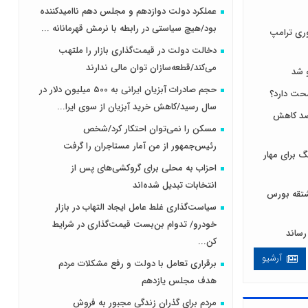
عملکرد دولت دوازدهم و مجلس دهم ناامیدکننده
بود/هیچ سیاستی در رابطه با نرمش قهرمانانه ...
ری ترامپ
دخالت دولت در قیمت‌گذاری بازار را ملتهب
می‌کند/قطعه‌سازان توان مالی ندارند
 شد
حجم صادرات آبزیان ایرانی به 500 میلیون دلار در
سال رسید/کاهش خرید آبزیان از سوی ایرا...
 لبنیات مصرف را ۱۰ درصد کاهش
مسکن را نمی‌توان احتکار کرد/شخص
رئیس‌جمهور از من آمار مستاجران را گرفت
 برای مهار
احزاب به محلی برای گروکشی‌های پس از
انتخابات تبدیل شده‌اند
ی و مشتقه بورس
سیاست‌گذاری غلط عامل ایجاد التهاب در بازار
خودرو/ تدوام بن‌بست قیمت‌گذاری در شرایط
کن...
آرشیو
برقراری تعامل با دولت و رفع مشکلات مردم
هدف مجلس‌ یازدهم
مردم برای گذران زندگی مجبور به فروش