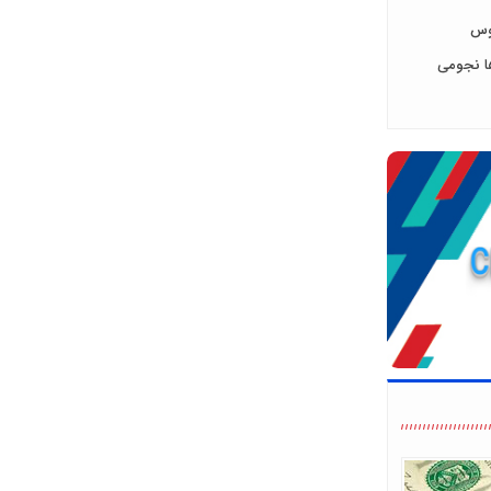
روس
ها نجومی