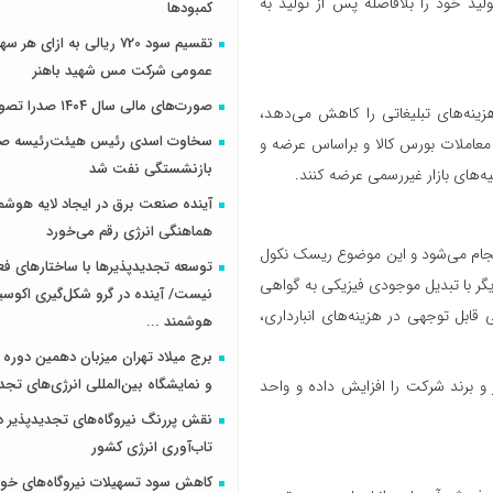
لید خود را بلافاصله پس از تولید به
کمبودها
تقسیم سود 720 ریالی به ازای 
عمومی شرکت مس شهید باهنر
صورت‌های مالی سال ۱۴۰۴ صدرا تصویب شد
هزینه‌های تبلیغاتی را کاهش می‌دهد،
سخاوت اسدی رئیس هیئت‌رئیسه صن
ر معاملات بورس کالا و براساس عرضه و
بازنشستگی نفت شد
‌های بازار غیررسمی عرضه کنند.
آینده صنعت برق در ایجاد لایه هوشم
هماهنگی انرژی رقم می‌خورد
انجام می‌شود و این موضوع ریسک نکول
توسعه تجدیدپذیرها با ساختارهای ف
ر با تبدیل موجودی فیزیکی به گواهی
نیست/ آینده در گرو شکل‌گیری اکوس
قابل توجهی در هزینه‌های انبارداری،
هوشمند ...
برج میلاد تهران میزبان دهمین دوره 
و نمایشگاه بین‌المللی انرژی‌های تجد
ر و برند شرکت را افزایش داده و واحد
نقش پررنگ نیروگاه‌های تجدیدپذیر د
تاب‌آوری انرژی کشور
کاهش سود تسهیلات نیروگاه‌های خو