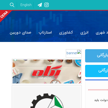
English
د شهری
انرژی
کشاورزی
استارتاپ
صدای دوربین
ازرگانی
زرگانی
دولت باید