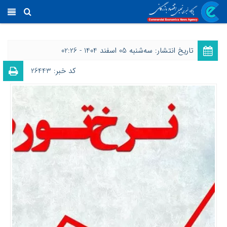
تاریخ انتشار: ﺳﻪشنبه 05 اسفند 1404 - 02:26
کد خبر: 26443