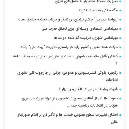
ضرورت اصلاح نظام يارانه حامل‌هاي انرژي
مگاصنعتی به نام «معدن»
"روابط عمومی" چشم تیزبین، روشنگر و بازتاب دهنده حقایق است
دیپلماسی اقتصادی وسیله‌ای برای تحقق قدرت ملی
دیپلماسی شهری، ظرفیت گم شده دولت‌ها
حرکت همه مدیران کشور باید در راستای تقویت "برند ملی" باشد
کاهش قابل ملاحظه پیامهای ساخت و ساز غیر مجاز در ناحیه 7 منطقه
4
زنجیره بلوکی کنسرسیومی و عمومی؛ جزئی از چارچوب کلی فناوری
اطلاعات
قدرت روابط عمومی در افکار و یا ابزار ؟
دعوت 110 نفر از فعالین بسیج دانشجویی از ابراهیم رئیسی برای
شرکت در انتخابات ریاست جمه...
افشای تغییرات سطح عمومی قیمت ها و تأثیر آن بر اقلام صورتهای
مالی