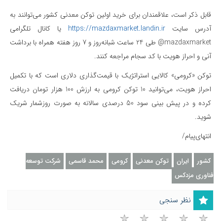
قابل ذکر است، علاقمندان برای خرید اولین توکن معدنی کشور می‌توانند به
آدرس سایت
https://mazdaxmarket.landin.ir
یا کانال تلگرامی
mazdaxmarket@ طی 24 ساعت شبانه‌روز و 7 روز هفته همراه با برداشت
آنی و احراز هویت با کد سجام مراجعه کنند.
توکن «کرومی» کالایی استراتژیک با قیمت‌گذاری دلاری است که با تکمیل
احراز هویت، می‌توانید 10 توکن کرومی به ارزش 100 هزار تومان دریافت
کرده و در پیش بینی سود 50 درصدی سالانه به صورت روزشمار شریک
شوید.
انتهای‌پیام/
کشور
ایران
توکن معدنی
کرومی
محمد قاسمی
شرکت توسعه
فناوری مزدکس
نظر سنجی