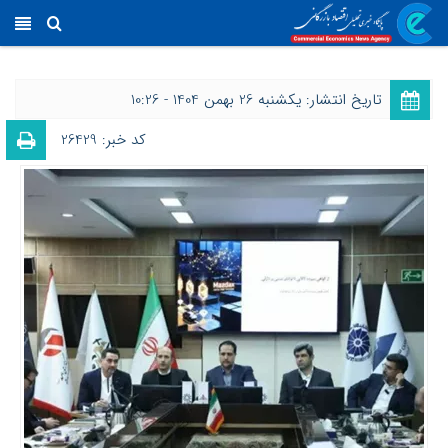
تاریخ انتشار: یکشنبه 26 بهمن 1404 - 10:26
کد خبر: 26429