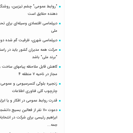
"روابط عمومی" چشم تیزبین، روشنگر 
دهنده حقایق است
دیپلماسی اقتصادی وسیله‌ای برای تح
ملی
دیپلماسی شهری، ظرفیت گم شده دول
حرکت همه مدیران کشور باید در راس
"برند ملی" باشد
کاهش قابل ملاحظه پیامهای ساخت و 
مجاز در ناحیه 7 منطقه 4
زنجیره بلوکی کنسرسیومی و عمومی؛ 
چارچوب کلی فناوری اطلاعات
قدرت روابط عمومی در افکار و یا ابزار
دعوت 110 نفر از فعالین بسیج دانش
ابراهیم رئیسی برای شرکت در انتخاب
جمه...