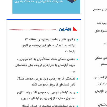
هر سهم در مجمع
ویترین
دوق‌های
واکاوی نقش ساخت وسازهای منطقه 22
ند
درتشدید آلودگی هوای تهران/پنجه بر گلوی
پایتخت
علی ممکن
معضل مسکن به‌نام مستأجران به کام موجران/
یستم
خرید آپارتمان با متراژهای کوچک برای دهک‌های
پ...
از کنفرانس
نقدینگی تا چه زمانی وارد بورس خواهد شد؟/
یدپذی...
تالار شیشه‌ای از رونق نخواهد افتاد
ر افزایش
ورود گیاهان دارویی به بورس کالا و راه اندازی
صندوق حمایت از زنجیره ی گیاهان دارویی
رشیدی
رونق استارتاپ‌های سلامت در دوران کرونا/