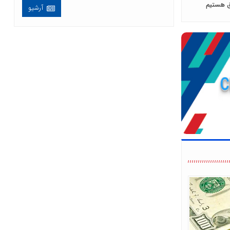
فق هستیم
آرشیو