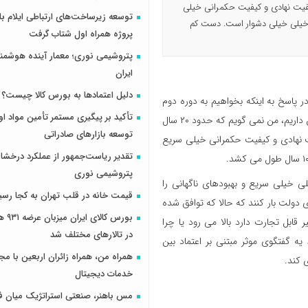
یفیت نهادی و کیفیت حکمرانی خیلی
 خیلی خیلی دشوار است. دست کم
پروژه همراه اول شتاب گرفت
پتروشیمی نوری؛ معمار آینده هوشم
ایران
دلیل اعتمادها به بورس کالا چیست؟
 پاسخ به اینکه بخواهیم به دوره دوم
تأکید بر پیگیری مستمر تأمین مواد او
آقای خاتمی برسیم چقدر باید زمان صرف شود بیان کرد: زمان طولانی در پیش داریم، من نمی گویم که حدود ۲۰ سال
توسعه بازارهای صادراتی
ه تخریب کیفیت نهادی و کیفیت حکمرانی خیلی سریع
تقدیر ریاست‌جمهور از عملکرد درخش
پتروشیمی نوری
 خیلی سریع و بهبودهای ناگهانی را
قیمت خانه در قلب تهران به کجا رسی
ی دولت بار کنند که حالا که توافق شده
بورس کال
ابل تجارت دارد بالا می رود یا چرا
در تالارهای مختلف شد
یه گفتگوی موثر مبتنی بر اعتماد بین
همراه من، همراه زائران اربعین با مجم
 کند.
خدمات دیجیتال
مس باهنر، صنعتی استراتژیک میان ف