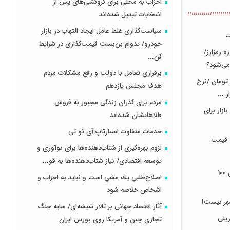
احزاب به محلی برای گروکشی‌های پس از
انتخابات تبدیل شده‌اند
سیاست‌گذاری غلط عامل ایجاد التهاب در بازار
ت
خودرو/ تدوام بن‌بست قیمت‌گذاری در شرایط
ر حوزه رمزارز/
کن...
می‌شود؟
برقراری تعامل با دولت و رفع مشکلات مردم
بازار، دانه‌ای ۵ تا ۷هزار تومان /نرخ
هدف مجلس‌ یازدهم
مردم برای گذران زندگی مجبور به فروش
ازار برای
طلاهایشان شده‌اند
خدمات متفاوت استارتاپ آی نو تی
 قیمت
لزوم بهره‌گیری از شتاب‌دهنده‌ها برای نوآوری و
توسعه اقتصادی/ نیاز شتاب‌دهنده‌ها به قو...
آغاز عملیات ساخت نیروگاه خورشیدی 100
اصلاح‌طلبي يك مشي است و نبايد به احزاب و
اشخاص خلاصه شود
هر نیست!
آثار اقتصاد جهانی بر تالار شیشه‌ای/ سایه جنگ
یلی
تجاری چین و آمریکا روی بورس ایران