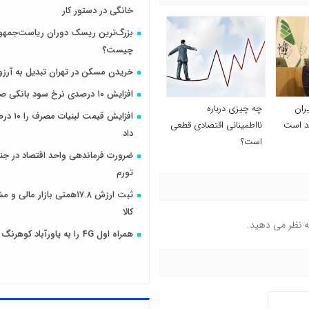
خانگی در دستور کار
بزرگ‌ترین ریسک دوران ریاست‌جمهو
چیست؟
خریدن مسکن در تهران تبدیل به آرزو
افزایش ۱۰ درصدی نرخ سود بانکی صحت دارد؟
ران
چه چیزی درباره
افزایش قیمت
د است
نااطمینانی اقتصادی قطعی
داد
است؟
ضرورت فرماندهی واحد اقتصاد در جنگ
تورم
ثبت ارزش ۱۷.۸همتی بازار مال
کالا
ه نظر می دهید.
همراه اول 4G را به یاورآباد کوهرنگ رساند