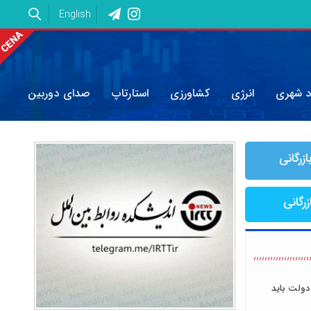
English
د شهری
انرژی
کشاورزی
استارتاپ
صدای دوربین
ازرگانی
زرگانی
دولت باید