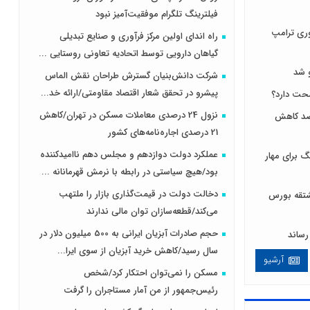
فیلترینگ تلگرام موفقیت‌آمیز نبود
ری ترامپ
راه اندای اولین مرکز فرآوری و صنایع تبدیلی
گیاهان دارویی توسط اتحادیه تعاونی روستایی ...
 شد
شرکت دانش‌بنیان گسترش طراحان‌‌ ‌نقش‌ الماس
پیشرو در تحقق شعار اقتصاد مقاومتی/ارائه خد...
نزول 24 درصدی معاملات مسکن در تهران/کاهش
 لبنیات مصرف را ۱۰ درصد کاهش
21 درصدی اجاره‌نامه‌های کشور
عملکرد دولت دوازدهم و مجلس دهم ناامیدکننده
 برای مهار
بود/هیچ سیاستی در رابطه با نرمش قهرمانانه ...
دخالت دولت در قیمت‌گذاری بازار را ملتهب
ی و مشتقه بورس
می‌کند/قطعه‌سازان توان مالی ندارند
حجم صادرات آبزیان ایرانی به 500 میلیون دلار در
سال رسید/کاهش خرید آبزیان از سوی ایرا...
آرشیو
مسکن را نمی‌توان احتکار کرد/شخص
رئیس‌جمهور از من آمار مستاجران را گرفت