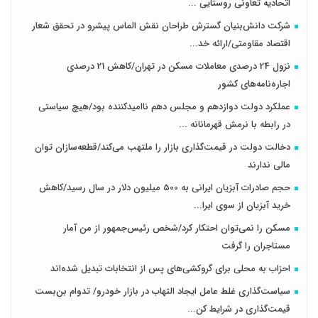
اتحادیه تعاونی روستایی ...
شرکت دانش‌بنیان گسترش طراحان‌‌ ‌نقش‌ الماس پیشرو در تحقق شعار
اقتصاد مقاومتی/ارائه خد...
نزول 24 درصدی معاملات مسکن در تهران/کاهش 21 درصدی
اجاره‌نامه‌های کشور
عملکرد دولت دوازدهم و مجلس دهم ناامیدکننده بود/هیچ سیاستی
در رابطه با نرمش قهرمانانه ...
دخالت دولت در قیمت‌گذاری بازار را ملتهب می‌کند/قطعه‌سازان توان
مالی ندارند
حجم صادرات آبزیان ایرانی به 500 میلیون دلار در سال رسید/کاهش
خرید آبزیان از سوی ایرا...
مسکن را نمی‌توان احتکار کرد/شخص رئیس‌جمهور از من آمار
مستاجران را گرفت
احزاب به محلی برای گروکشی‌های پس از انتخابات تبدیل شده‌اند
سیاست‌گذاری غلط عامل ایجاد التهاب در بازار خودرو/ تدوام بن‌بست
قیمت‌گذاری در شرایط کن...