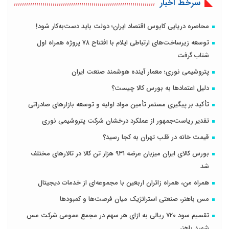
سرخط اخبار
محاصره دریایی کابوس اقتصاد ایران؛ دولت باید دست‌به‌کار شود!
توسعه زیرساخت‌های ارتباطی ایلام با افتتاح ۷۸ پروژه همراه اول
شتاب گرفت
پتروشیمی نوری؛ معمار آینده هوشمند صنعت ایران
دلیل اعتمادها به بورس کالا چیست؟
تأکید بر پیگیری مستمر تأمین مواد اولیه و توسعه بازارهای صادراتی
تقدیر ریاست‌جمهور از عملکرد درخشان شرکت پتروشیمی نوری
قیمت خانه در قلب تهران به کجا رسید؟
بورس کالای ایران میزبان عرضه ۹۳۱ هزار تن کالا در تالارهای مختلف
شد
همراه من، همراه زائران اربعین با مجموعه‌ای از خدمات دیجیتال
مس باهنر، صنعتی استراتژیک میان فرصت‌ها و کمبودها
تقسیم سود 720 ریالی به ازای هر سهم در مجمع عمومی شرکت مس
شهید باهنر