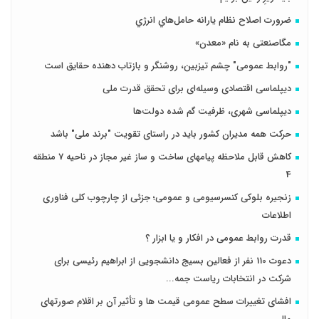
ضرورت اصلاح نظام يارانه حامل‌هاي انرژي
مگاصنعتی به نام «معدن»
"روابط عمومی" چشم تیزبین، روشنگر و بازتاب دهنده حقایق است
دیپلماسی اقتصادی وسیله‌ای برای تحقق قدرت ملی
دیپلماسی شهری، ظرفیت گم شده دولت‌ها
حرکت همه مدیران کشور باید در راستای تقویت "برند ملی" باشد
کاهش قابل ملاحظه پیامهای ساخت و ساز غیر مجاز در ناحیه 7 منطقه
4
زنجیره بلوکی کنسرسیومی و عمومی؛ جزئی از چارچوب کلی فناوری
اطلاعات
قدرت روابط عمومی در افکار و یا ابزار ؟
دعوت 110 نفر از فعالین بسیج دانشجویی از ابراهیم رئیسی برای
شرکت در انتخابات ریاست جمه...
افشای تغییرات سطح عمومی قیمت ها و تأثیر آن بر اقلام صورتهای