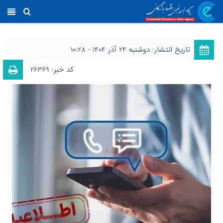
تاریخ انتشار: دوشنبه 24 آذر 1404 - 10:28
کد خبر: 26369