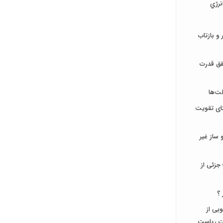
نرژي
و بازتاب
قق قدرت
ت‌ها
تای تقویت
ساز غیر
جزئی از
 ؟
جویی از
ات ریاست