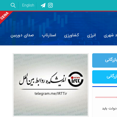
English
د شهری
انرژی
کشاورزی
استارتاپ
صدای دوربین
ازرگانی
زرگانی
دولت باید