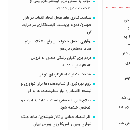
احزاب به محلی برای گروکشی‌های پس از
انتخابات تبدیل شده‌اند
سیاست‌گذاری غلط عامل ایجاد التهاب در بازار
مان
خودرو/ تدوام بن‌بست قیمت‌گذاری در شرایط
و
کن...
 چه
برقراری تعامل با دولت و رفع مشکلات مردم
د
هدف مجلس‌ یازدهم
شتر
مردم برای گذران زندگی مجبور به فروش
وی
طلاهایشان شده‌اند
خدمات متفاوت استارتاپ آی نو تی
لزوم بهره‌گیری از شتاب‌دهنده‌ها برای نوآوری و
توسعه اقتصادی/ نیاز شتاب‌دهنده‌ها به قو...
اصلاح‌طلبي يك مشي است و نبايد به احزاب و
دی ماه
اشخاص خلاصه شود
آثار اقتصاد جهانی بر تالار شیشه‌ای/ سایه جنگ
شد / افزایش قیمت
تجاری چین و آمریکا روی بورس ایران