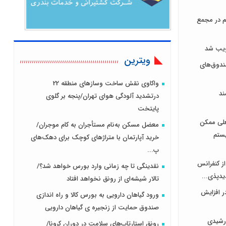
هر سهم در مجمع
ویترین
دوق‌های
واکاوی نقش ساخت وسازهای منطقه 22
ند
درتشدید آلودگی هوای تهران/پنجه بر گلوی
پایتخت
علی ممکن
معضل مسکن به‌نام مستأجران به کام موجران/
یستم
خرید آپارتمان با متراژهای کوچک برای دهک‌های
پ...
از کنفرانس
نقدینگی تا چه زمانی وارد بورس خواهد شد؟/
یدپذی...
تالار شیشه‌ای از رونق نخواهد افتاد
ر افزایش
ورود گیاهان دارویی به بورس کالا و راه اندازی
صندوق حمایت از زنجیره ی گیاهان دارویی
رشیدی
رونق استارتاپ‌های سلامت در دوران کرونا/