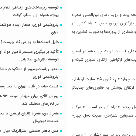
عه برند و رویدادهای بین‌المللی همراه
پروژه همراه اول شتاب گرفت
بزرگترین اپراتور تلفن همراه کشور در
پتروشیمی نوری؛ معمار آینده هوشم
ماری از پروژه‌ها به‌صورت نمادین به
ایران
دلیل اعتمادها به بورس کالا چیست؟
 ابتدای فعالیت دولت چهاردهم در استان
تأکید بر پیگیری مستمر تأمین مواد او
ارد تومان برای توسعه سایت‌های ارتباطی، ارتقای فناوری شبکه و
توسعه بازارهای صادراتی
تقدیر ریاست‌جمهور از عملکرد درخش
پتروشیمی نوری
به گفته وی، در قالب پروژه‌های خدمات عمومی اجباری (USO)، از ابتدای دولت چهاردهم تاکنون 35 سایت ارتباطی
قیمت خانه در قلب تهران به کجا رسی
یفیت خدمات و ارتقای پوشش به فناوری‌های جدیدتر
بورس کال
در تالارهای مختلف شد
سل پنجم همراه اول در استان هرمزگان
همراه من، همراه زائران اربعین با مجم
ی 5G این اپراتور در استان به ۴۴ سایت رسید. همچنین همزمان، سایت نسل چهارم
خدمات دیجیتال
مس باهنر، صنعتی استراتژیک میان ف
عشایری»، دو مدرسه عشایری شهرستان