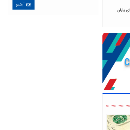
آرشیو
ی پایان