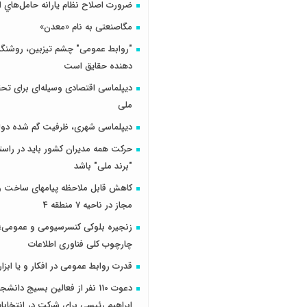
ضرورت اصلاح نظام يارانه حامل‌هاي ا
مگاصنعتی به نام «معدن»
"روابط عمومی" چشم تیزبین، روشنگر 
دهنده حقایق است
دیپلماسی اقتصادی وسیله‌ای برای تح
ملی
دیپلماسی شهری، ظرفیت گم شده دول
حرکت همه مدیران کشور باید در راس
"برند ملی" باشد
کاهش قابل ملاحظه پیامهای ساخت و 
مجاز در ناحیه 7 منطقه 4
زنجیره بلوکی کنسرسیومی و عمومی؛ 
چارچوب کلی فناوری اطلاعات
قدرت روابط عمومی در افکار و یا ابزار
دعوت 110 نفر از فعالین بسیج دانش
ابراهیم رئیسی برای شرکت در انتخاب