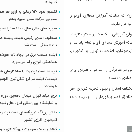
کمبودها
تقسیم سود 720 ریالی به ازای 
ی» که سامانه آموزش مجازی آی‌نو را
عمومی شرکت مس شهید باهنر
 قرار دارند.
صورت‌های مالی سال ۱۴۰۴ صدرا تصویب شد
وای آموزشی با کیفیت بر بستر اینترنت،
سخاوت اسدی رئیس هیئت‌رئیسه صن
مانه آموزش مجازی آی‌نو تمام پایه‌ها و
بازنشستگی نفت شد
هوشان، امتحانات نهایی و کنکور نیز
آینده صنعت برق در ایجاد لایه هوشم
هماهنگی انرژی رقم می‌خورد
ی در هرمزگان را اقدامی راهبردی برای
توسعه تجدیدپذیرها با ساختارهای ف
قتصادی دانست.
نیست/ آینده در گرو شکل‌گیری اکوس
هوشمند ...
لف استان و بهبود تجربه کاربران اجرا
برج میلاد تهران میزبان دهمین دوره 
اطق کمتر برخوردار را با جدیت ادامه
و نمایشگاه بین‌المللی انرژی‌های تجد
نقش پررنگ نیروگاه‌های تجدیدپذیر د
تاب‌آوری انرژی کشور
کاهش سود تسهیلات نیروگاه‌های خو
ه