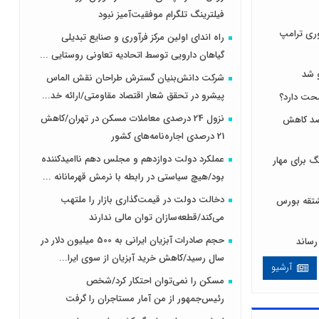
فیلترینگ تلگرام موفقیت‌آمیز نبود
ری ترامپ
راه اندای اولین مرکز فرآوری و صنایع تبدیلی
گیاهان دارویی توسط اتحادیه تعاونی روستایی ...
 شد
شرکت دانش‌بنیان گسترش طراحان‌‌ ‌نقش‌ الماس
پیشرو در تحقق شعار اقتصاد مقاومتی/ارائه خد...
نزول 24 درصدی معاملات مسکن در تهران/کاهش
 لبنیات مصرف را ۱۰ درصد کاهش
21 درصدی اجاره‌نامه‌های کشور
عملکرد دولت دوازدهم و مجلس دهم ناامیدکننده
 برای مهار
بود/هیچ سیاستی در رابطه با نرمش قهرمانانه ...
دخالت دولت در قیمت‌گذاری بازار را ملتهب
ی و مشتقه بورس
می‌کند/قطعه‌سازان توان مالی ندارند
حجم صادرات آبزیان ایرانی به 500 میلیون دلار در
سال رسید/کاهش خرید آبزیان از سوی ایرا...
آرشیو
مسکن را نمی‌توان احتکار کرد/شخص
رئیس‌جمهور از من آمار مستاجران را گرفت