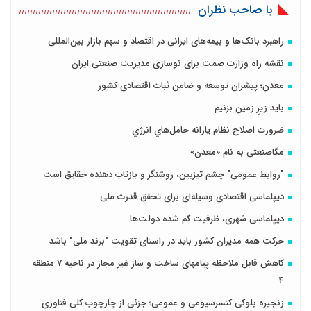
با صاحب نظران
راهبرد بانک‌ها و بیمه‌های ایرانی در اقتصاد و سهم بازار بین‌المللی
نقشه راه وزارت صمت برای نوسازی مدیریت صنعتی ایران
معدن؛ پیشران توسعه و ضامن ثبات اقتصادی کشور
باید زیرِ زمین بزنیم
ضرورت اصلاح نظام يارانه حامل‌هاي انرژي
مگاصنعتی به نام «معدن»
"روابط عمومی" چشم تیزبین، روشنگر و بازتاب دهنده حقایق است
دیپلماسی اقتصادی وسیله‌ای برای تحقق قدرت ملی
دیپلماسی شهری، ظرفیت گم شده دولت‌ها
حرکت همه مدیران کشور باید در راستای تقویت "برند ملی" باشد
کاهش قابل ملاحظه پیامهای ساخت و ساز غیر مجاز در ناحیه 7 منطقه
4
زنجیره بلوکی کنسرسیومی و عمومی؛ جزئی از چارچوب کلی فناوری