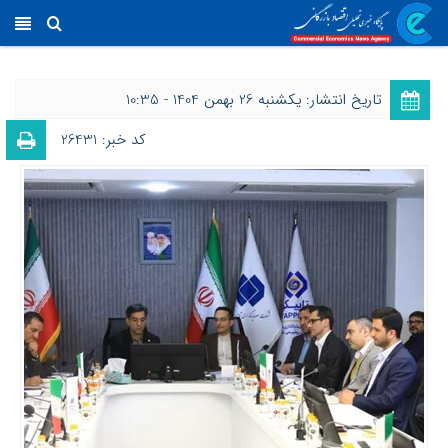
تاریخ انتشار: یکشنبه 26 بهمن 1404 - 10:35
کد خبر: 26431