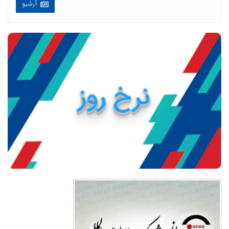
آرشیو