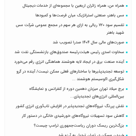
همراه من، همراه زائران اربعین با مجموعه‌ای از خدمات دیجیتال
مس باهنر، صنعتی استراتژیک میان فرصت‌ها و کمبودها
تقسیم سود 720 ریالی به ازای هر سهم در مجمع عمومی شرکت مس
شهید باهنر
صورت‌های مالی سال ۱۴۰۴ صدرا تصویب شد
سخاوت اسدی رئیس هیئت‌رئیسه صندوق‌های بازنشستگی نفت شد
آینده صنعت برق در ایجاد لایه هوشمند هماهنگی انرژی رقم می‌خورد
توسعه تجدیدپذیرها با ساختارهای فعلی ممکن نیست/ آینده در گرو
شکل‌گیری اکوسیستم هوشمند ...
برج میلاد تهران میزبان دهمین دوره از کنفرانس و نمایشگاه
بین‌المللی انرژی‌های تجدیدپذی...
نقش پررنگ نیروگاه‌های تجدیدپذیر در افزایش تاب‌آوری انرژی کشور
کاهش سود تسهیلات نیروگاه‌های خورشیدی خانگی در دستور کار
بزرگ‌ترین ریسک دوران ریاست‌جمهوری ترامپ چیست؟
خریدن مسکن در تهران تبدیل به آرزو شد