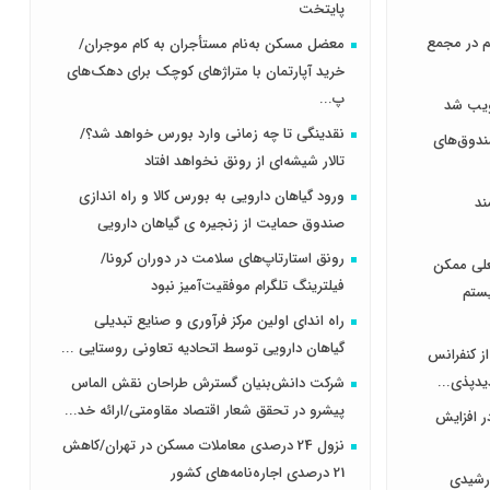
پایتخت
هر سهم در مجمع
معضل مسکن به‌نام مستأجران به کام موجران/
خرید آپارتمان با متراژهای کوچک برای دهک‌های
پ...
نقدینگی تا چه زمانی وارد بورس خواهد شد؟/
دوق‌های
تالار شیشه‌ای از رونق نخواهد افتاد
ورود گیاهان دارویی به بورس کالا و راه اندازی
ند
صندوق حمایت از زنجیره ی گیاهان دارویی
رونق استارتاپ‌های سلامت در دوران کرونا/
علی ممکن
فیلترینگ تلگرام موفقیت‌آمیز نبود
یستم
راه اندای اولین مرکز فرآوری و صنایع تبدیلی
گیاهان دارویی توسط اتحادیه تعاونی روستایی ...
از کنفرانس
یدپذی...
شرکت دانش‌بنیان گسترش طراحان‌‌ ‌نقش‌ الماس
پیشرو در تحقق شعار اقتصاد مقاومتی/ارائه خد...
ر افزایش
نزول 24 درصدی معاملات مسکن در تهران/کاهش
21 درصدی اجاره‌نامه‌های کشور
رشیدی