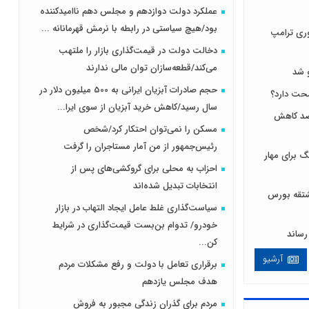
عملکرد دولت دوازدهم و مجلس دهم ناامیدکننده
بود/هیچ سیاستی در رابطه با نرمش قهرمانانه ...
ری ترامپ
دخالت دولت در قیمت‌گذاری بازار را ملتهب
می‌کند/قطعه‌سازان توان مالی ندارند
 شد
حجم صادرات آبزیان ایرانی به 500 میلیون دلار در
سال رسید/کاهش خرید آبزیان از سوی ایرا...
 لبنیات مصرف را ۱۰ درصد کاهش
مسکن را نمی‌توان احتکار کرد/شخص
رئیس‌جمهور از من آمار مستاجران را گرفت
 برای مهار
احزاب به محلی برای گروکشی‌های پس از
انتخابات تبدیل شده‌اند
ی و مشتقه بورس
سیاست‌گذاری غلط عامل ایجاد التهاب در بازار
خودرو/ تدوام بن‌بست قیمت‌گذاری در شرایط
کن...
آرشیو
برقراری تعامل با دولت و رفع مشکلات مردم
هدف مجلس‌ یازدهم
مردم برای گذران زندگی مجبور به فروش