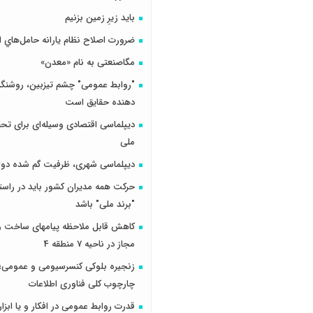
باید زیرِ زمین بزنیم
ضرورت اصلاح نظام يارانه حامل‌هاي ا
مگاصنعتی به نام «معدن»
"روابط عمومی" چشم تیزبین، روشنگر 
دهنده حقایق است
دیپلماسی اقتصادی وسیله‌ای برای تح
ملی
دیپلماسی شهری، ظرفیت گم شده دول
حرکت همه مدیران کشور باید در راس
"برند ملی" باشد
کاهش قابل ملاحظه پیامهای ساخت و 
مجاز در ناحیه 7 منطقه 4
زنجیره بلوکی کنسرسیومی و عمومی؛ 
چارچوب کلی فناوری اطلاعات
قدرت روابط عمومی در افکار و یا ابزار