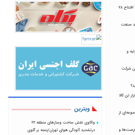
توسعه زیرساخت‌های ارتباطی ایلام با افتتاح ۷۸
ند صنعت
لیه و
ان شرکت
د؟
ای ایران میزبان عرضه ۹۳۱ هزار تن کالا
ویترین
وعه‌ای از
واکاوی نقش ساخت وسازهای منطقه 22
رصت‌ها و
درتشدید آلودگی هوای تهران/پنجه بر گلوی