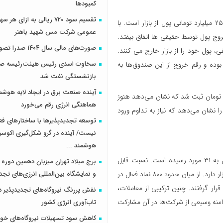
کمبودها
تقسیم سود 720 ریالی به ازای 
با وجود رشد شاخص‌ها، بررسی جریان نقدینگی حقیقی‌ها حاکی از خروج ۲۵۰ میلیارد تومانی پول از بازار است. با
عمومی شرکت مس شهید باهنر
وج پول توسط حقیقی ها اتفاق بیفتد.
صورت‌های مالی سال ۱۴۰۴ صدرا تصویب شد
، پول خود را از بازار خارج می کنند.
سخاوت اسدی رئیس هیئت‌رئیسه صن
وده و رقم خروج از این صندوق‌ها به
بازنشستگی نفت شد
آینده صنعت برق در ایجاد لایه هوشم
قیقی‌ها به فروش آن‌ها ۸۲.۹ میلیون در برابر ۹۴ میلیون تومان ثبت شد که نشان می‌دهد هنوز
هماهنگی انرژی رقم می‌خورد
رت فروشندگان اندکی بالاتر است. قدرت خرید حقیقی‌ها عدد منفی ۱.۱۳ را نشان می‌دهد که نیاز به تداوم ورود
توسعه تجدیدپذیرها با ساختارهای ف
نیست/ آینده در گرو شکل‌گیری اکوس
هوشمند ...
تا ساعت ۱۰:۲۰ امروز، تعداد صف‌های خرید به ۲۴۹ مورد و صف‌های فروش به ۳۱ مورد رسیده است. نسبت قابل
برج میلاد تهران میزبان دهمین دوره 
توجه صف‌های خرید به صف‌های فروش گواهی از غلبه جو مثبت در کلیت بازار دارد. از میان حدود ۸۰۰ نماد فعال در
و نمایشگاه بین‌المللی انرژی‌های تجد
 تنها ۱۴۱ نماد در محدوده منفی قرار گرفتند. چنین ترکیبی از معاملات،
نقش پررنگ نیروگاه‌های تجدیدپذیر د
دامنه وسیعی از شرکت‌ها در آن مشارکت
تاب‌آوری انرژی کشور
کاهش سود تسهیلات نیروگاه‌های خو