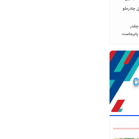
ماهه امسال چادرملو
ور چقدر
پابرجاست