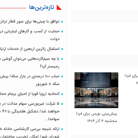
تازه‌ترین‌ها
توافق با چینی‌ها برای عبور قطار ترانزی
حمایت از کسب و کارهای اینترنتی در 
دولت
استقبال زائرین اربعین از خدمات ارتب
با چه سیم‌کارت‌هایی می‌توان گوشی‌ 
رجیستر کرد؟
ای فردا
حباب 100 درصدی در بازار سکه/ پ
سکه 8 شهریور
اتحادیه اروپا قویا از احیای برجام حم
5 شرکت غیربورسی سهام عدالت در 
خواهند 
پیش‌بینی بورس برای فردا
سهامدا...
سه‌شنبه ۴ آذر ۱۴۰۴
ارائه نتیجه بررسی‌ کارشناسی حادثه خل
شورای شهر/ امکان تخریب ساختمان‌ها 