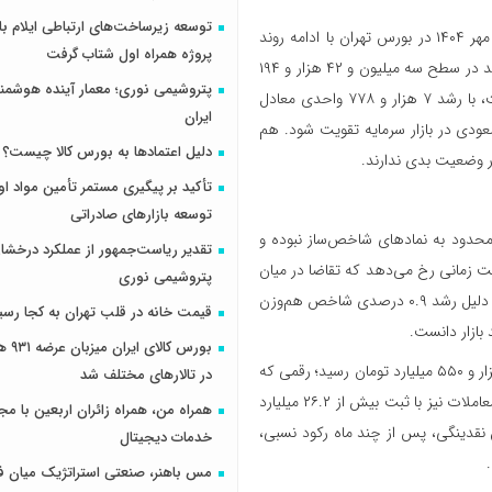
؛ معاملات امروز دوشنبه ۲۱ مهر ۱۴۰۴ در بورس تهران با ادامه روند
پروژه همراه اول شتاب گرفت
مثبت آغاز شد و شاخص کل با رشد ۲۳ هزار و ۴۴۳ واحدی معادل ۰.۷۸ درصد در سطح سه میلیون و ۴۲ هزار و ۱۹۴
پتروشیمی نوری؛ معمار آینده هوشم
واحد ایستاد. شاخص کل هم‌وزن نیز که نمایانگر وضعیت عمومی‌تر بازار است، با رشد ۷ هزار و ۷۷۸ واحدی معادل
ایران
 پایداری روند صعودی در بازار سرمایه تقویت شود. هم
دلیل اعتمادها به بورس کالا چیست؟
ر وضعیت بدی ندارند.
تأکید بر پیگیری مستمر تأمین مواد او
توسعه بازارهای صادراتی
دود به نمادهای شاخص‌ساز نبوده و
تقدیر ریاست‌جمهور از عملکرد درخش
 زمانی رخ می‌دهد که تقاضا در میان
پتروشیمی نوری
گروه‌های مختلف فعالان بازار به صورت نسبتا متوازن توزیع می‌شود. به همین دلیل رشد ۰.۹ درصدی شاخص هم‌وزن
قیمت خانه در قلب تهران به کجا رسی
بورس کال
ارزش معاملات خرد سهام، حق تقدم و صندوق‌های سهامی امروز به رقم ۱۰ هزار و ۵۵۰ میلیارد تومان رسید؛ رقمی که
در تالارهای مختلف شد
در ادامه روزهای اخیر و در محدوده بالای ۱۰ همت تثبیت شده است. حجم معاملات نیز با ثبت بیش از ۲۶.۲ میلیارد
همراه من، همراه زائران اربعین با مجم
ش نقدینگی، پس از چند ماه رکود نسبی،
خدمات دیجیتال
مس باهنر، صنعتی استراتژیک میان ف