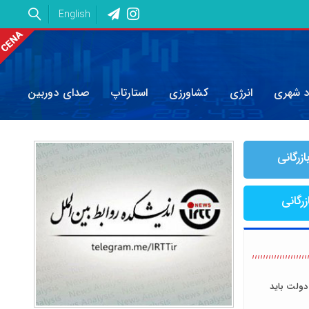
English
د شهری
انرژی
کشاورزی
استارتاپ
صدای دوربین
ازرگانی
زرگانی
دولت باید