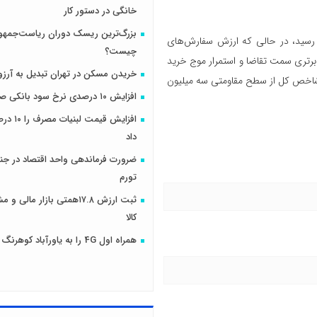
خانگی در دستور کار
بزرگ‌ترین ریسک دوران ریاست‌جمهو
 امروز به رقم ۲ هزار و ۳۵۶ میلیارد تومان رسید، در حالی که ارزش سفارش‌های
چیست؟
‌ای از برتری سمت تقاضا و استمرار موج خرید
خریدن مسکن در تهران تبدیل به آرزو
ور شاخص کل از سطح مقاومتی سه میلیون
افزایش ۱۰ درصدی نرخ سود بانکی صحت دارد؟
افزایش قیمت
داد
ضرورت فرماندهی واحد اقتصاد در جنگ
تورم
ثبت ارزش ۱۷.۸همتی بازار مال
کالا
همراه اول 4G را به یاورآباد کوهرنگ رساند