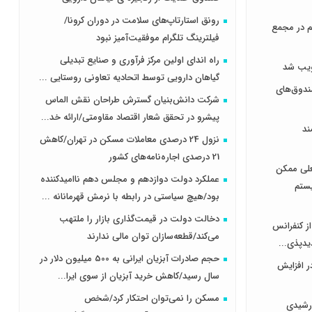
رونق استارتاپ‌های سلامت در دوران کرونا/
هر سهم در مجمع
فیلترینگ تلگرام موفقیت‌آمیز نبود
راه اندای اولین مرکز فرآوری و صنایع تبدیلی
گیاهان دارویی توسط اتحادیه تعاونی روستایی ...
دوق‌های
شرکت دانش‌بنیان گسترش طراحان‌‌ ‌نقش‌ الماس
پیشرو در تحقق شعار اقتصاد مقاومتی/ارائه خد...
ند
نزول 24 درصدی معاملات مسکن در تهران/کاهش
21 درصدی اجاره‌نامه‌های کشور
علی ممکن
عملکرد دولت دوازدهم و مجلس دهم ناامیدکننده
یستم
بود/هیچ سیاستی در رابطه با نرمش قهرمانانه ...
دخالت دولت در قیمت‌گذاری بازار را ملتهب
از کنفرانس
می‌کند/قطعه‌سازان توان مالی ندارند
یدپذی...
حجم صادرات آبزیان ایرانی به 500 میلیون دلار در
ر افزایش
سال رسید/کاهش خرید آبزیان از سوی ایرا...
مسکن را نمی‌توان احتکار کرد/شخص
رشیدی