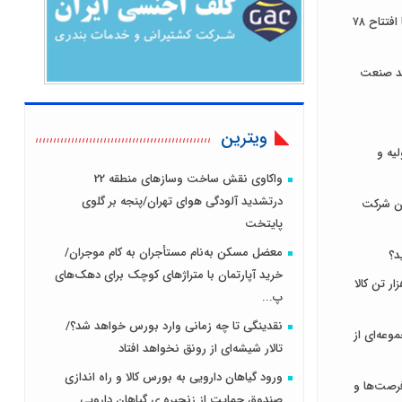
توسعه زیرساخت‌های ارتباطی ایلام با افتتاح ۷۸
ند صنعت
ویترین
لیه و
واکاوی نقش ساخت وسازهای منطقه 22
درتشدید آلودگی هوای تهران/پنجه بر گلوی
ان شرکت
پایتخت
معضل مسکن به‌نام مستأجران به کام موجران/
د؟
خرید آپارتمان با متراژهای کوچک برای دهک‌های
ای ایران میزبان عرضه ۹۳۱ هزار تن کالا
پ...
نقدینگی تا چه زمانی وارد بورس خواهد شد؟/
وعه‌ای از
تالار شیشه‌ای از رونق نخواهد افتاد
ورود گیاهان دارویی به بورس کالا و راه اندازی
رصت‌ها و
صندوق حمایت از زنجیره ی گیاهان دارویی