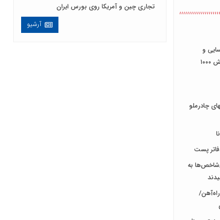
تجاری چین و آمریکا روی بورس ایران
آرشیو
ایی و
توسعه مدیران کسب و کار(طرح پرورش ۱۰۰۰
ای چادرملو
ا
اتر پست
شاخص‌ها به
یدند
اه‌آهن/