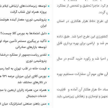
کرد. ماجرا تحقیق و تفحص از عملکرد
پروژه همراه اول شتاب گرفت
پتروشیمی نوری؛ معمار آینده هوشم
مهر سال گذشته بود که رضا عظیمی مدیرعامل موسسه جهاد نصر از اجرای طرح ۵۵۰ هزار هکتاری در استان
ایران
دلیل اعتمادها به بورس کالا چیست؟
 کشاورزی این طرح اجرا شد. طبق داده
تأکید بر پیگیری مستمر تأمین مواد او
ر هکتار از این طرح فراهم شد و اراضی برای بهره برداری قابل
توسعه بازارهای صادراتی
تقدیر ریاست‌جمهور از عملکرد درخش
حیا شد و رکورد خرید گندم در سال
پتروشیمی نوری
قیمت خانه در قلب تهران به کجا رسی
یژگی های مهم آن مشارکت مستقیم بهره
بورس کال
در تالارهای مختلف شد
مطالعات 132 هزار هکتار در حال انجام بود و همان مقطع مطرح شد که اسناد 50 هزار هکتار آن آماده و قابلیت
همراه من، همراه زائران اربعین با مجم
جهیز و نوسازی و زهکش زیرزمینی باید
خدمات دیجیتال
مس باهنر، صنعتی استراتژیک میان ف