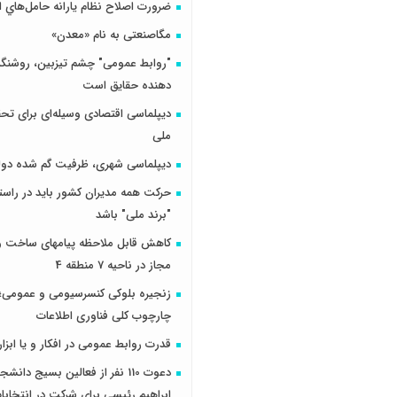
ضرورت اصلاح نظام يارانه حامل‌هاي ا
مگاصنعتی به نام «معدن»
"روابط عمومی" چشم تیزبین، روشنگر 
دهنده حقایق است
دیپلماسی اقتصادی وسیله‌ای برای تح
ملی
دیپلماسی شهری، ظرفیت گم شده دول
حرکت همه مدیران کشور باید در راس
"برند ملی" باشد
کاهش قابل ملاحظه پیامهای ساخت و 
مجاز در ناحیه 7 منطقه 4
زنجیره بلوکی کنسرسیومی و عمومی؛ 
چارچوب کلی فناوری اطلاعات
قدرت روابط عمومی در افکار و یا ابزار
دعوت 110 نفر از فعالین بسیج دانش
ابراهیم رئیسی برای شرکت در انتخاب