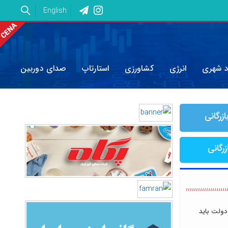
English
د شهری
انرژی
کشاورزی
استارتاپ
صدای دوربین
ازرگانی
زرگانی
دولت باید