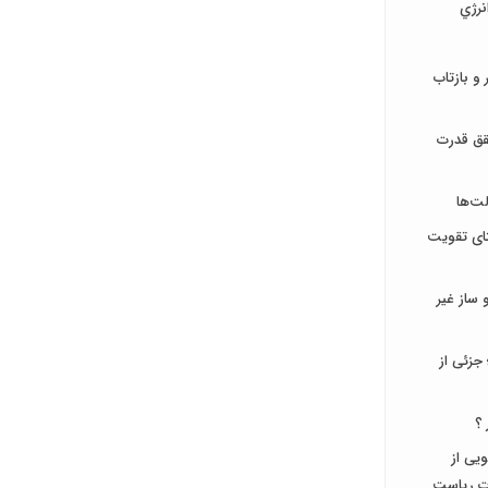
نرژي
و بازتاب
قق قدرت
ت‌ها
تای تقویت
ساز غیر
جزئی از
 ؟
جویی از
ات ریاست