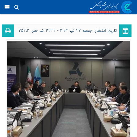
تاریخ انتشار: جمعه 27 تیر 1404 - 12:32
کد خبر: 25192