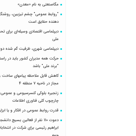
مگاصنعتی به نام «معدن»
"روابط عمومی" چشم تیزبین، روشنگر 
دهنده حقایق است
دیپلماسی اقتصادی وسیله‌ای برای تح
ملی
دیپلماسی شهری، ظرفیت گم شده دول
حرکت همه مدیران کشور باید در راس
"برند ملی" باشد
کاهش قابل ملاحظه پیامهای ساخت و 
مجاز در ناحیه 7 منطقه 4
زنجیره بلوکی کنسرسیومی و عمومی؛ 
چارچوب کلی فناوری اطلاعات
قدرت روابط عمومی در افکار و یا ابزار
دعوت 110 نفر از فعالین بسیج دانش
ابراهیم رئیسی برای شرکت در انتخاب
جمه...