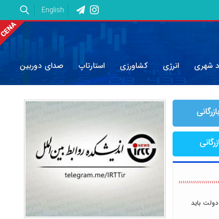
English
د شهری
انرژی
کشاورزی
استارتاپ
صدای دوربین
ازرگانی
زرگانی
دولت باید