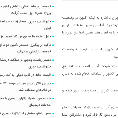
پروژه همراه اول شتاب گرفت
ان با اشاره به اینکه اکنون در وضعیت
پتروشیمی نوری؛ معمار آینده هوشم
باید اقداماتی نظیر استفاده از لوازم
ایران
را به آبفا دهند سپس آبفا این لوازم را
دلیل اعتمادها به بورس کالا چیست؟
تأکید بر پیگیری مستمر تأمین مواد او
یان شهریور است و با توجه به وضعیت
توسعه بازارهای صادراتی
یم.
تقدیر ریاست‌جمهور از عملکرد درخش
فت: شرکت آب و فاضلاب منطقه پنج
پتروشیمی نوری
ی کشور از اقدامات انجام شده به دنبال
قیمت خانه در قلب تهران به کجا رسی
بورس کال
در تالارهای مختلف شد
ضعیت تهران از محدودیت عبور کرده و
همراه من، همراه زائران اربعین با مجم
خدمات دیجیتال
جدی آبی بوده و نیازمند همراهی تمام
مس باهنر، صنعتی استراتژیک میان ف
ر دستور کار قرار گیرد و مشترکان ابتدا