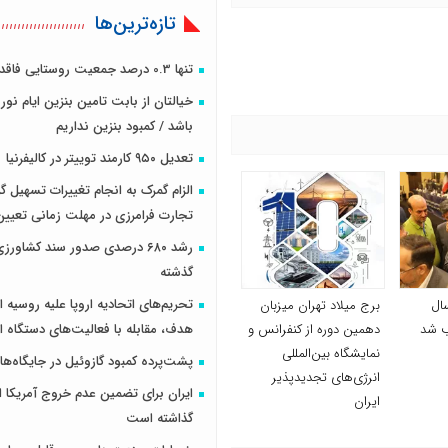
تازه‌ترین‌ها
تنها 0.3 درصد جمعیت روستایی فاقد برق هستند
خیالتان از بابت تامین بنزین ایام نو
باشد / کمبود بنزین نداریم
تعدیل ۹۵۰ کارمند توییتر در کالیفرنیا
الزام گمرک به انجام تغییرات تسهیل گرا
تجارت فرامرزی در مهلت زمانی تعیی
رشد ۶۸۰ درصدی صدور سند کشاور
گذشته
تحریم‌های اتحادیه اروپا علیه روسیه ا
ال
برج میلاد تهران میزبان
هدف، مقابله با فعالیت‌های دستگاه ام
دهمین دوره از کنفرانس و
نمایشگاه بین‌المللی
پشت‌پرده کمبود گازوئیل در جایگاه‌ها
انرژی‌های تجدیدپذیر
ایران برای تضمین عدم خروج آمریکا ا
ایران
گذاشته است