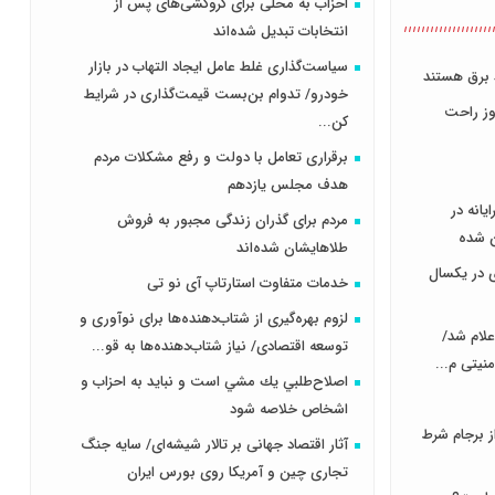
احزاب به محلی برای گروکشی‌های پس از
انتخابات تبدیل شده‌اند
سیاست‌گذاری غلط عامل ایجاد التهاب در بازار
خودرو/ تدوام بن‌بست قیمت‌گذاری در شرایط
روز راحت
کن...
برقراری تعامل با دولت و رفع مشکلات مردم
هدف مجلس‌ یازدهم
یانه در
مردم برای گذران زندگی مجبور به فروش
ن شده
طلاهایشان شده‌اند
زی در یکسال
خدمات متفاوت استارتاپ آی نو تی
لزوم بهره‌گیری از شتاب‌دهنده‌ها برای نوآوری و
علام شد/
توسعه اقتصادی/ نیاز شتاب‌دهنده‌ها به قو...
نیتی م...
اصلاح‌طلبي يك مشي است و نبايد به احزاب و
اشخاص خلاصه شود
ز برجام شرط
آثار اقتصاد جهانی بر تالار شیشه‌ای/ سایه جنگ
تجاری چین و آمریکا روی بورس ایران