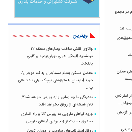
هر سهم در مجمع
ویترین
دوق‌های
واکاوی نقش ساخت وسازهای منطقه 22
ند
درتشدید آلودگی هوای تهران/پنجه بر گلوی
پایتخت
علی ممکن
معضل مسکن به‌نام مستأجران به کام موجران/
یستم
خرید آپارتمان با متراژهای کوچک برای دهک‌های
پ...
از کنفرانس
نقدینگی تا چه زمانی وارد بورس خواهد شد؟/
یدپذی...
تالار شیشه‌ای از رونق نخواهد افتاد
ر افزایش
ورود گیاهان دارویی به بورس کالا و راه اندازی
صندوق حمایت از زنجیره ی گیاهان دارویی
رشیدی
رونق استارتاپ‌های سلامت در دوران کرونا/