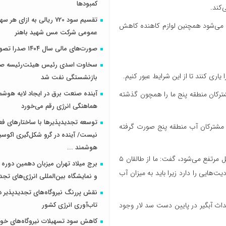
کمبودها
‌کند.
تقسیم سود 720 ریالی به ازای 
خت می‌شود همچنین لوازم کاهنده کاهش
عمومی شرکت مس شهید باهنر
صورت‌های مالی سال ۱۴۰۴ صدرا تصویب شد
سخاوت اسدی رئیس هیئت‌رئیسه صن
ری کنند تا از این شرایط عبور کنیم.
بازنشستگی نفت شد
آینده صنعت برق در ایجاد لایه هوشم
شترکان منطقه پنج ما را همچون گذشته
هماهنگی انرژی رقم می‌خورد
توسعه تجدیدپذیرها با ساختارهای ف
درصدی مصرف آب از طریق مشترکان آب منطقه پنج صورت گرفته
نیست/ آینده در گرو شکل‌گیری اکوس
هوشمند ...
وی در پاسخ به این سوال که آیا با انتقال آب از سد طالقان به تهران این مشکل مرتفع می‌شود، گفت: ما از طالقان ۵
برج میلاد تهران میزبان دهمین دوره 
‌هایی را دارد زیرا باید به میزان آب
و نمایشگاه بین‌المللی انرژی‌های تجد
نقش پررنگ نیروگاه‌های تجدیدپذیر د
احداث آبگیر در پایین دست سد لار وجود
تاب‌آوری انرژی کشور
کاهش سود تسهیلات نیروگاه‌های خو