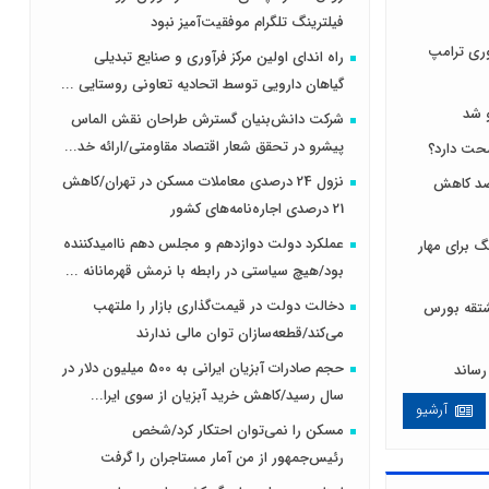
فیلترینگ تلگرام موفقیت‌آمیز نبود
ری ترامپ
راه اندای اولین مرکز فرآوری و صنایع تبدیلی
گیاهان دارویی توسط اتحادیه تعاونی روستایی ...
 شد
شرکت دانش‌بنیان گسترش طراحان‌‌ ‌نقش‌ الماس
پیشرو در تحقق شعار اقتصاد مقاومتی/ارائه خد...
نزول 24 درصدی معاملات مسکن در تهران/کاهش
 لبنیات مصرف را ۱۰ درصد کاهش
21 درصدی اجاره‌نامه‌های کشور
عملکرد دولت دوازدهم و مجلس دهم ناامیدکننده
 برای مهار
بود/هیچ سیاستی در رابطه با نرمش قهرمانانه ...
دخالت دولت در قیمت‌گذاری بازار را ملتهب
ی و مشتقه بورس
می‌کند/قطعه‌سازان توان مالی ندارند
حجم صادرات آبزیان ایرانی به 500 میلیون دلار در
سال رسید/کاهش خرید آبزیان از سوی ایرا...
آرشیو
مسکن را نمی‌توان احتکار کرد/شخص
رئیس‌جمهور از من آمار مستاجران را گرفت