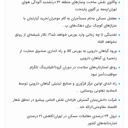
واکاوی نقش ساخت وسازهای منطقه 22 درتشدید آلودگی هوای
تهران/پنجه بر گلوی پایتخت
معضل مسکن به‌نام مستأجران به کام موجران/خرید آپارتمان با
متراژهای کوچک برای دهک‌های پ...
نقدینگی تا چه زمانی وارد بورس خواهد شد؟/ تالار شیشه‌ای از رونق
نخواهد افتاد
ورود گیاهان دارویی به بورس کالا و راه اندازی صندوق حمایت از
زنجیره ی گیاهان دارویی
رونق استارتاپ‌های سلامت در دوران کرونا/فیلترینگ تلگرام
موفقیت‌آمیز نبود
راه اندای اولین مرکز فرآوری و صنایع تبدیلی گیاهان دارویی توسط
اتحادیه تعاونی روستایی ...
شرکت دانش‌بنیان گسترش طراحان‌‌ ‌نقش‌ الماس پیشرو در تحقق شعار
اقتصاد مقاومتی/ارائه خد...
نزول 24 درصدی معاملات مسکن در تهران/کاهش 21 درصدی
اجاره‌نامه‌های کشور