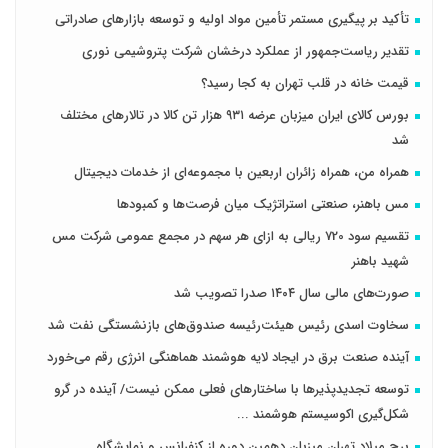
تأکید بر پیگیری مستمر تأمین مواد اولیه و توسعه بازارهای صادراتی
تقدیر ریاست‌جمهور از عملکرد درخشان شرکت پتروشیمی نوری
قیمت خانه در قلب تهران به کجا رسید؟
بورس کالای ایران میزبان عرضه ۹۳۱ هزار تن کالا در تالارهای مختلف
شد
همراه من، همراه زائران اربعین با مجموعه‌ای از خدمات دیجیتال
مس باهنر، صنعتی استراتژیک میان فرصت‌ها و کمبودها
تقسیم سود 720 ریالی به ازای هر سهم در مجمع عمومی شرکت مس
شهید باهنر
صورت‌های مالی سال ۱۴۰۴ صدرا تصویب شد
سخاوت اسدی رئیس هیئت‌رئیسه صندوق‌های بازنشستگی نفت شد
آینده صنعت برق در ایجاد لایه هوشمند هماهنگی انرژی رقم می‌خورد
توسعه تجدیدپذیرها با ساختارهای فعلی ممکن نیست/ آینده در گرو
شکل‌گیری اکوسیستم هوشمند ...
برج میلاد تهران میزبان دهمین دوره از کنفرانس و نمایشگاه