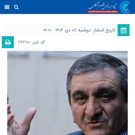
تاریخ انتشار: دوشنبه 08 دی 1404 - 02:10
کد خبر: 26380