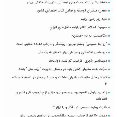
نقشه راه وزارت صمت برای نوسازی مدیریت صنعتی ایران
معدن؛ پیشران توسعه و ضامن ثبات اقتصادی کشور
باید زیرِ زمین بزنیم
ضرورت اصلاح نظام يارانه حامل‌هاي انرژي
مگاصنعتی به نام «معدن»
"روابط عمومی" چشم تیزبین، روشنگر و بازتاب دهنده حقایق است
دیپلماسی اقتصادی وسیله‌ای برای تحقق قدرت ملی
دیپلماسی شهری، ظرفیت گم شده دولت‌ها
حرکت همه مدیران کشور باید در راستای تقویت "برند ملی" باشد
کاهش قابل ملاحظه پیامهای ساخت و ساز غیر مجاز در ناحیه 7 منطقه
4
زنجیره بلوکی کنسرسیومی و عمومی؛ جزئی از چارچوب کلی فناوری
اطلاعات
قدرت روابط عمومی در افکار و یا ابزار ؟
دعوت 110 نفر از فعالین بسیج دانشجویی از ابراهیم رئیسی برای