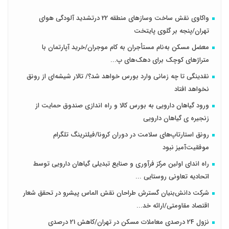
واکاوی نقش ساخت وسازهای منطقه 22 درتشدید آلودگی هوای
تهران/پنجه بر گلوی پایتخت
معضل مسکن به‌نام مستأجران به کام موجران/خرید آپارتمان با
متراژهای کوچک برای دهک‌های پ...
نقدینگی تا چه زمانی وارد بورس خواهد شد؟/ تالار شیشه‌ای از رونق
نخواهد افتاد
ورود گیاهان دارویی به بورس کالا و راه اندازی صندوق حمایت از
زنجیره ی گیاهان دارویی
رونق استارتاپ‌های سلامت در دوران کرونا/فیلترینگ تلگرام
موفقیت‌آمیز نبود
راه اندای اولین مرکز فرآوری و صنایع تبدیلی گیاهان دارویی توسط
اتحادیه تعاونی روستایی ...
شرکت دانش‌بنیان گسترش طراحان‌‌ ‌نقش‌ الماس پیشرو در تحقق شعار
اقتصاد مقاومتی/ارائه خد...
نزول 24 درصدی معاملات مسکن در تهران/کاهش 21 درصدی