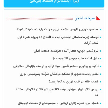
اینستاگرام اقتصاد بازرگانی
سرخط اخبار
محاصره دریایی کابوس اقتصاد ایران؛ دولت باید دست‌به‌کار شود!
توسعه زیرساخت‌های ارتباطی ایلام با افتتاح ۷۸ پروژه همراه اول
شتاب گرفت
پتروشیمی نوری؛ معمار آینده هوشمند صنعت ایران
دلیل اعتمادها به بورس کالا چیست؟
تأکید بر پیگیری مستمر تأمین مواد اولیه و توسعه بازارهای صادراتی
تقدیر ریاست‌جمهور از عملکرد درخشان شرکت پتروشیمی نوری
قیمت خانه در قلب تهران به کجا رسید؟
بورس کالای ایران میزبان عرضه ۹۳۱ هزار تن کالا در تالارهای مختلف
شد
همراه من، همراه زائران اربعین با مجموعه‌ای از خدمات دیجیتال