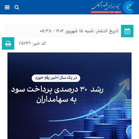
تاریخ انتشار: شنبه 15 شهریور 1404 - 05:38
کد خبر: 25249