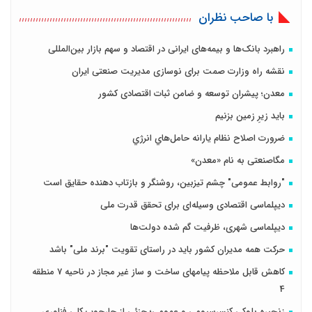
با صاحب نظران
راهبرد بانک‌ها و بیمه‌های ایرانی در اقتصاد و سهم بازار بین‌المللی
نقشه راه وزارت صمت برای نوسازی مدیریت صنعتی ایران
معدن؛ پیشران توسعه و ضامن ثبات اقتصادی کشور
باید زیرِ زمین بزنیم
ضرورت اصلاح نظام يارانه حامل‌هاي انرژي
مگاصنعتی به نام «معدن»
"روابط عمومی" چشم تیزبین، روشنگر و بازتاب دهنده حقایق است
دیپلماسی اقتصادی وسیله‌ای برای تحقق قدرت ملی
دیپلماسی شهری، ظرفیت گم شده دولت‌ها
حرکت همه مدیران کشور باید در راستای تقویت "برند ملی" باشد
کاهش قابل ملاحظه پیامهای ساخت و ساز غیر مجاز در ناحیه 7 منطقه
4
زنجیره بلوکی کنسرسیومی و عمومی؛ جزئی از چارچوب کلی فناوری