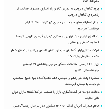
نخواهد افتاد
ورود گیاهان دارویی به بورس کالا و راه اندازی صندوق حمایت از
زنجیره ی گیاهان دارویی
رونق استارتاپ‌های سلامت در دوران کرونا/فیلترینگ تلگرام
موفقیت‌آمیز نبود
راه اندای اولین مرکز فرآوری و صنایع تبدیلی گیاهان دارویی توسط
اتحادیه تعاونی روستایی ...
شرکت دانش‌بنیان گسترش طراحان‌‌ ‌نقش‌ الماس پیشرو در تحقق شعار
اقتصاد مقاومتی/ارائه خد...
نزول 24 درصدی معاملات مسکن در تهران/کاهش 21 درصدی
اجاره‌نامه‌های کشور
عملکرد دولت دوازدهم و مجلس دهم ناامیدکننده بود/هیچ سیاستی
در رابطه با نرمش قهرمانانه ...
دخالت دولت در قیمت‌گذاری بازار را ملتهب می‌کند/قطعه‌سازان توان
مالی ندارند
حجم صادرات آبزیان ایرانی به 500 میلیون دلار در سال رسید/کاهش