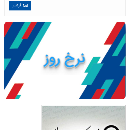
آرشیو