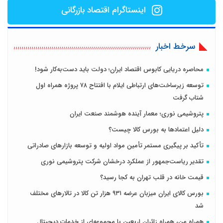
اینستاگرام اقتصاد بازرگانی
سرخط اخبار
محاصره دریایی کابوس اقتصاد ایران؛ دولت باید دست‌به‌کار شود!
توسعه زیرساخت‌های ارتباطی ایلام با افتتاح ۷۸ پروژه همراه اول
شتاب گرفت
پتروشیمی نوری؛ معمار آینده هوشمند صنعت ایران
دلیل اعتمادها به بورس کالا چیست؟
تأکید بر پیگیری مستمر تأمین مواد اولیه و توسعه بازارهای صادراتی
تقدیر ریاست‌جمهور از عملکرد درخشان شرکت پتروشیمی نوری
قیمت خانه در قلب تهران به کجا رسید؟
بورس کالای ایران میزبان عرضه ۹۳۱ هزار تن کالا در تالارهای مختلف
شد
همراه من، همراه زائران اربعین با مجموعه‌ای از خدمات دیجیتال