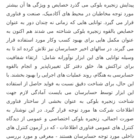
پیدایش زنجیره بلوکی می گذرد خصایص و ویژگی ها آن بیشتر
مورد توجه مخاطبان در محیط های آکادمیک، صنعت و فناوری
قرار می گیرد. توانایی هایی که زمانی نه چندان دور به عنوان
خصایص بالقوه زنجیره بلوکی شناخته می شدند هم اکنون به
عنوان مکمل هایی برای بهبود کسب وکار مورد استفاده قرار
می گیرند. در سالهای اخیر حسابرسان نیز تلاش کرده اند تا به
وسیله توانایی های این ابزار نوآورانه شامل:
ارتقاء شفافیت
برای تراکنش ها، خلق دفتر کل تغییرناپذیر و انجام بالقوه
حسابرسی به هنگام، روند عملیات های اجرایی را بهبود بخشند. با
این حال، برای شناخت دقیق نسبت به فواید حاصل از استفاده
این ابزار توسط حسابرسان می بایست آمادگی لازم جهت
شناخت زنجیره بلوکی به عنوان بخشی از ساختار فناوری
اطلاعات شرکت ها مورد توجه قرار گیرد. در این نوشتار به
صورت اجمالی، زنجیره بلوکی اختصاصی و عمومی از دیدگاه
کنترل های عمومی فناوری اطلاعات - که در آزمون کنترل های
داخلی مورد توجه حسابرسان هستند - معرفی و مورد بررسی