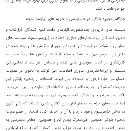
که برخی از افراد زنجیره بلوکی را به عنوان ابزاری برای بهبود مردم سالاری در
جوامع قلمداد کنند.
جایگاه زنجیره بلوکی در حسابرسی و حوزه های نیازمند توجه
سیستم های کاربردی چندمنظوره، انبارهای داده، تهیه کنندگان گزارشات و
تأمین کنندگان زیرساختارهای فناوری اطلاعات (زیرسیستم­ها، سیستم های
عملیاتی و شبکه) در آینده ای نه چندان دور از تراکنش های ثبت شده در
دفتر کل عمومی بهره خواهند جست. اینگونه تراکنش ها نهایتاً منجر به
گزارشگری در قالب صورتهای مالی شده و بنابراین، هر یک یا تمامی این
سیستم و زیرساختارهای فناوری اطلاعات می توانند به نحوی در عملیات
حسابرسی مورد آزمون و استفاده قرار گیرند. استفاده از زنجیره بلوکی این
حقیقت که شرکتها نیاز به نظام فناوری اطلاعات قوی دارند را از بین نمی برد.
بلکه، به وسیله زنجیره بلوکی کنسرسیومی، این نظام پیچیده تر خواهد شد
زیرا حسابرسان ملزم به مدنظر قرار دادن کنترل هایی هستند که هم اکنون
در داخل کنسرسیوم وجود دارد و یا آن را احاطه کرده است. از خصوصیات
زنجیره بلوکی عمومی، غیرمتمرکز بودن آن و همچنین اعطای دسترسی به
تمامی اعضاء می باشد. به عبارت دیگر، تمامی کسانی که به شبکه ارتباطی