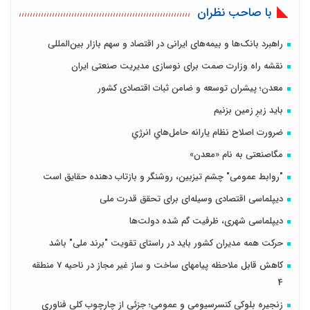
با صاحب نظران
راهبرد بانک‌ها و بیمه‌های ایرانی در اقتصاد و سهم بازار بین‌المللی
نقشه راه وزارت صمت برای نوسازی مدیریت صنعتی ایران
معدن؛ پیشران توسعه و ضامن ثبات اقتصادی کشور
باید زیرِ زمین بزنیم
ضرورت اصلاح نظام يارانه حامل‌هاي انرژي
مگاصنعتی به نام «معدن»
"روابط عمومی" چشم تیزبین، روشنگر و بازتاب دهنده حقایق است
دیپلماسی اقتصادی وسیله‌ای برای تحقق قدرت ملی
دیپلماسی شهری، ظرفیت گم شده دولت‌ها
حرکت همه مدیران کشور باید در راستای تقویت "برند ملی" باشد
کاهش قابل ملاحظه پیامهای ساخت و ساز غیر مجاز در ناحیه 7 منطقه
4
زنجیره بلوکی کنسرسیومی و عمومی؛ جزئی از چارچوب کلی فناوری