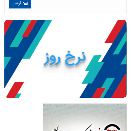
آرشیو