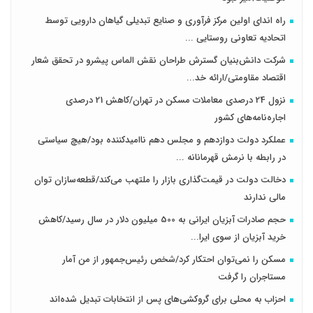
راه اندای اولین مرکز فرآوری و صنایع تبدیلی گیاهان دارویی توسط
اتحادیه تعاونی روستایی ...
شرکت دانش‌بنیان گسترش طراحان‌‌ ‌نقش‌ الماس پیشرو در تحقق شعار
اقتصاد مقاومتی/ارائه خد...
نزول 24 درصدی معاملات مسکن در تهران/کاهش 21 درصدی
اجاره‌نامه‌های کشور
عملکرد دولت دوازدهم و مجلس دهم ناامیدکننده بود/هیچ سیاستی
در رابطه با نرمش قهرمانانه ...
دخالت دولت در قیمت‌گذاری بازار را ملتهب می‌کند/قطعه‌سازان توان
مالی ندارند
حجم صادرات آبزیان ایرانی به 500 میلیون دلار در سال رسید/کاهش
خرید آبزیان از سوی ایرا...
مسکن را نمی‌توان احتکار کرد/شخص رئیس‌جمهور از من آمار
مستاجران را گرفت
احزاب به محلی برای گروکشی‌های پس از انتخابات تبدیل شده‌اند