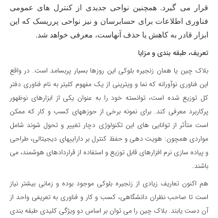
قرار می گیرد. همچنین نواحی جدیدی از کنترل های عمومی
فناوری اطلاعات برای حسابرسان
و نیز نواحی پرریسک که این
ابزار قادر به کاهش یا حذف آنهاست، معرفی خواهد شد.
تعریف، طبقه بندی و مزایا
بلاک چین یا همان زنجیره بلوکی این روزها بسیار پربسامد است. در واقع
این فناوری نوآورانه که نما و ویترینی از یک مفهوم کلی­تر به نام فناوری دفتر
کل توزیع شده است، توانسته خود را به عنوان یکی از ابزارهای نوظهور
پرکاربرد معرفی کند. برای نمونه برخی از حوزه­های کسب و کار که ممکن
است متأثر از توانایی های این تکنولوژی دچار تغییر و تحول شوند شامل
مواردی همچون: هویت دهی و حفظ کنترل بر دارایی­های دیجیتالی، طراحی
و پیاده سازی نرم افزارهای قابل توزیع و استفاده از قراردادهای هوشمند، می
باشند.
هم اکنون تعاریف زیادی از زنجیره بلوکی موجود بوده و زمانی بیشتر نیاز
است تا صاحب نظران دانشگاهی، کسب و کار و فناوری به تعریفی واحد از
آن دست یابند. بلاک چین را می توان بر اساس دو ویژگی کلیدی طبقه بندی