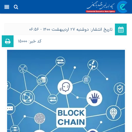
تاریخ انتشار: دوشنبه 27 اردیبهشت 1400 - 06:56
کد خبر: 15000