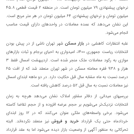
نرخهای پیشنهادی ۷۹ میلیون تومان است. در منطقه ۲ قیمت قطعی ۴۵.۸
میلیون تومان و نرخهای پیشنهادی ۶۴ میلیون تومان در هر متر مربع است.
این نشان می‌دهد که عمده معاملات در واحدهای دارای قیمت مناسب
انجام می‌شود.
غلبه انتظارات کاهشی در
بازار مسکن
شهر تهران ناشی از در پیش بودن
انتخابات
ریاست جمهوری ۱۴۰۰، امیدواری به احیای برجام و ثبات بازارهای
موازی به رکود معاملات ملک منجر شده است. اردیبهشت امسال فقط ۳
هزار و ۹۳۸ فقره معامله مسکن در شهر تهران منعقد شد که از افت ۶۵
درصد نسبت به ماه مشابه سال قبل حکایت دارد. در دو ماهه ابتدای امسال
نیز معاملات نسبت به سال قبل ۵۲ درصد کاهش یافته است.
بررسیهای میدانی از دفاتر مشاور املاک نشان می‌دهد هرچه به زمان
انتخابات نزدیک‌تر می‌شویم بر حجم عرضه افزوده و از حجم تقاضا کاسته
می‌شود. برخی واسطه‌های ملکی عنوان می‌کنند که در ۱۲ روز ابتدای
خردادماه حتی یک قرارداد
خرید و فروش
نیز منعقد نکرده‌اند. البته
تحرکاتی به منظور آگهی از وضعیت بازار دیده می‌شود اما به عقد قرارداد