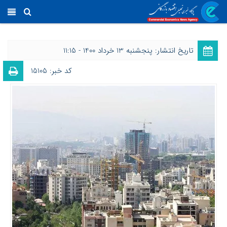
تاریخ انتشار: پنجشنبه 13 خرداد 1400 - 11:15
کد خبر: 15105