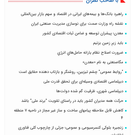
با صاحب نظران
راهبرد بانک‌ها و بیمه‌های ایرانی در اقتصاد و سهم بازار بین‌المللی
نقشه راه وزارت صمت برای نوسازی مدیریت صنعتی ایران
معدن؛ پیشران توسعه و ضامن ثبات اقتصادی کشور
باید زیرِ زمین بزنیم
ضرورت اصلاح نظام يارانه حامل‌هاي انرژي
مگاصنعتی به نام «معدن»
"روابط عمومی" چشم تیزبین، روشنگر و بازتاب دهنده حقایق است
دیپلماسی اقتصادی وسیله‌ای برای تحقق قدرت ملی
دیپلماسی شهری، ظرفیت گم شده دولت‌ها
حرکت همه مدیران کشور باید در راستای تقویت "برند ملی" باشد
کاهش قابل ملاحظه پیامهای ساخت و ساز غیر مجاز در ناحیه 7 منطقه
4
زنجیره بلوکی کنسرسیومی و عمومی؛ جزئی از چارچوب کلی فناوری