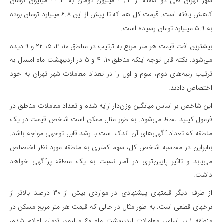
شهر تهران طی دو هفته از ۴۹.۴ میلیون تومان به ۴۴.۴ میلیون تومان
کاهش یافته است. قیمت کل هم که تا پیش از این ۶.۸ میلیارد تومان بوده
به ۵.۹ میلیارد تومان رسیده است.
بیشترین افت قیمت هر متر مربع به ترتیب در مناطق ۱۰، ۴، ۵، ۲۲ و ۹ دیده
می‌شود. نکته قابل توجه اینکه مناطق ۱۰، ۴ و ۵ در اردیبهشت ماه امسال به
ترتیب رتبه‌های دوم، سوم و اول را در تعداد معاملات شهر تهران به خود
اختصاص دادند.
این شاخص بر اساس میانگین وزن‌دار ارایه شده و تعداد معاملات مناطق در
فرمول کیلید لحاظ می‌شود. به طور مثال ممکن است شاخص قیمت در یک
منطقه که تعداد آگهی‌های آن اندک است با رشد قابل توجهی مواجه باشد.
بنابراین در محاسبه شاخص کل، سهم کمتری به منطقه مورد نظر اختصاص
می‌یابد و تاثیر پایین‌تری در آمار نسبت به یک منطقه پرآگهی خواهد
داشت.
از طرف دیگر قیمتهای پیشنهادی در مواردی بیش از ۳۰ درصد بالاتر از
نرخهای قطعی است. به طور مثال در حالی که قیمت هر متر مربع مسکن در
منطقه ۱ بر اساس معاملات اردیبهشت ماه ۶۰ میلیون تومان اعلام شده،