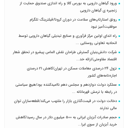
ورود گیاهان دارویی به بورس کالا و راه اندازی صندوق حمایت از
زنجیره ی گیاهان دارویی
رونق استارتاپ‌های سلامت در دوران کرونا/فیلترینگ تلگرام
موفقیت‌آمیز نبود
راه اندای اولین مرکز فرآوری و صنایع تبدیلی گیاهان دارویی توسط
اتحادیه تعاونی روستایی ...
شرکت دانش‌بنیان گسترش طراحان‌‌ ‌نقش‌ الماس پیشرو در تحقق شعار
اقتصاد مقاومتی/ارائه خد...
نزول 24 درصدی معاملات مسکن در تهران/کاهش 21 درصدی
اجاره‌نامه‌های کشور
عملکرد دولت دوازدهم و مجلس دهم ناامیدکننده بود/هیچ سیاستی
در رابطه با نرمش قهرمانانه ...
دخالت دولت در قیمت‌گذاری بازار را ملتهب می‌کند/قطعه‌سازان توان
مالی ندارند
حجم صادرات آبزیان ایرانی به 500 میلیون دلار در سال رسید/کاهش
خرید آبزیان از سوی ایرا...