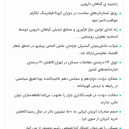
زنجیره ی گیاهان دارویی
رونق استارتاپ‌های سلامت در دوران کرونا/فیلترینگ تلگرام
موفقیت‌آمیز نبود
راه اندای اولین مرکز فرآوری و صنایع تبدیلی گیاهان دارویی توسط
اتحادیه تعاونی روستایی ...
شرکت دانش‌بنیان گسترش طراحان‌‌ ‌نقش‌ الماس پیشرو در تحقق شعار
اقتصاد مقاومتی/ارائه خد...
نزول 24 درصدی معاملات مسکن در تهران/کاهش 21 درصدی
اجاره‌نامه‌های کشور
عملکرد دولت دوازدهم و مجلس دهم ناامیدکننده بود/هیچ سیاستی
در رابطه با نرمش قهرمانانه ...
دخالت دولت در قیمت‌گذاری بازار را ملتهب می‌کند/قطعه‌سازان توان
مالی ندارند
حجم صادرات آبزیان ایرانی به 500 میلیون دلار در سال رسید/کاهش
خرید آبزیان از سوی ایرا...
مسکن را نمی‌توان احتکار کرد/شخص رئیس‌جمهور از من آمار