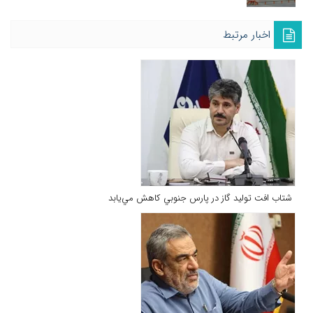
اخبار مرتبط
شتاب افت توليد گاز در پارس جنوبي كاهش مي‌يابد