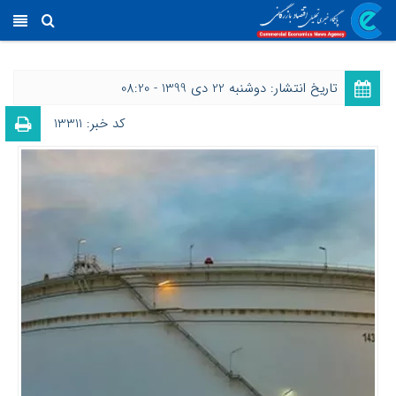
تاریخ انتشار: دوشنبه 22 دی 1399 - 08:20
کد خبر: 13311