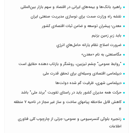
راهبرد بانک‌ها و بیمه‌های ایرانی در اقتصاد و سهم بازار بین‌المللی
نقشه راه وزارت صمت برای نوسازی مدیریت صنعتی ایران
معدن؛ پیشران توسعه و ضامن ثبات اقتصادی کشور
باید زیرِ زمین بزنیم
ضرورت اصلاح نظام يارانه حامل‌هاي انرژي
مگاصنعتی به نام «معدن»
"روابط عمومی" چشم تیزبین، روشنگر و بازتاب دهنده حقایق است
دیپلماسی اقتصادی وسیله‌ای برای تحقق قدرت ملی
دیپلماسی شهری، ظرفیت گم شده دولت‌ها
حرکت همه مدیران کشور باید در راستای تقویت "برند ملی" باشد
کاهش قابل ملاحظه پیامهای ساخت و ساز غیر مجاز در ناحیه 7 منطقه
4
زنجیره بلوکی کنسرسیومی و عمومی؛ جزئی از چارچوب کلی فناوری
اطلاعات