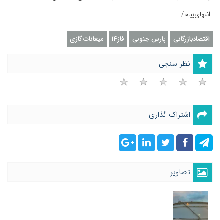
انتهای‌پیام/
اقتصادبازرگانی
پارس جنوبی
فاز14
میعانات گازی
نظر سنجی
اشتراک گذاری
تصاویر