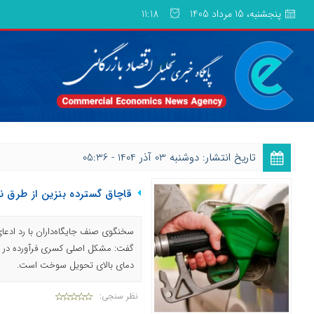
پنجشنبه، 15 مرداد 1405
11:18
تاریخ انتشار: دوشنبه 03 آذر 1404 - 05:36
قاچاق گسترده بنزین از طرق ن
سخنگوی صنف جایگاه‌داران با رد ادعای
گفت: مشکل اصلی کسری فرآورده در جایگ
دمای بالای تحویل سوخت است.
نظر سنجی: