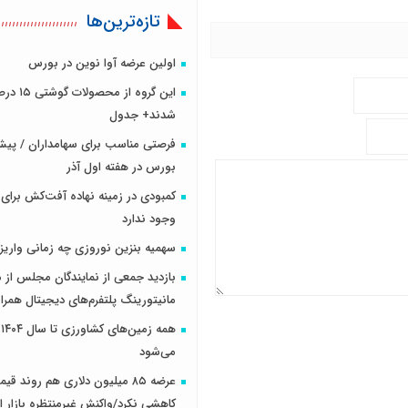
تازه‌ترین‌ها
اولین عرضه آوا نوین در بورس
این گروه از مح
شدند+ جدول
فرصتی مناسب برای سهامداران / پیش
بورس در هفته اول آذر
کمبودی در زمینه نهاده آفت‌کش برای
وجود ندارد
سهمیه بنزین نوروزی چه زمانی واریز
بازدید جمعی از نمایندگان مجلس از مر
مانیتورینگ پلتفرم‌های دیجیتال همرا
ه
می‌شود
عرضه ۸۵ میلیون دلاری هم روند قی
کاهشی نکرد/واکنش غیرمنتظره بازار ا