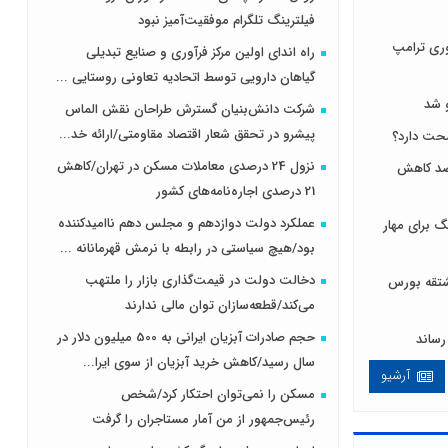
فیلترینگ تلگرام موفقیت‌آمیز نبود
ری ترامپ
راه اندای اولین مرکز فرآوری و صنایع تبدیلی
گیاهان دارویی توسط اتحادیه تعاونی روستایی ...
 شد
شرکت دانش‌بنیان گسترش طراحان‌‌ ‌نقش‌ الماس
پیشرو در تحقق شعار اقتصاد مقاومتی/ارائه خد...
نزول 24 درصدی معاملات مسکن در تهران/کاهش
 لبنیات مصرف را ۱۰ درصد کاهش
21 درصدی اجاره‌نامه‌های کشور
عملکرد دولت دوازدهم و مجلس دهم ناامیدکننده
 برای مهار
بود/هیچ سیاستی در رابطه با نرمش قهرمانانه ...
دخالت دولت در قیمت‌گذاری بازار را ملتهب
ی و مشتقه بورس
می‌کند/قطعه‌سازان توان مالی ندارند
حجم صادرات آبزیان ایرانی به 500 میلیون دلار در
سال رسید/کاهش خرید آبزیان از سوی ایرا...
آرشیو
مسکن را نمی‌توان احتکار کرد/شخص
رئیس‌جمهور از من آمار مستاجران را گرفت