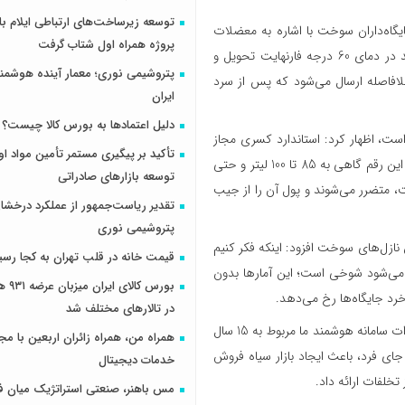
اه‌داران سوخت با اشاره به معضلات
پروژه همراه اول شتاب گرفت
فنی در تحویل سوخت به جایگاه‌ها گفت: طبق استاندارد، فرآورده نفتی باید در دمای 60 درجه فارنهایت تحویل و
پتروشیمی نوری؛ معمار آینده هوشم
بلافاصله ارسال می‌شود که پس از سرد
ایران
دلیل اعتمادها به بورس کالا چیست؟
 است، اظهار کرد: استاندارد کسری مجاز
تأکید بر پیگیری مستمر تأمین مواد او
45 لیتر در هر 10 هزار لیتر است، اما گزارش‌های میدانی ما نشان می‌دهد که این رقم گاهی به 85 تا 100 لیتر و حتی
توسعه بازارهای صادراتی
ت، متضرر می‌شوند و پول آن را از جیب
تقدیر ریاست‌جمهور از عملکرد درخش
پتروشیمی نوری
اق 20 تا 25 میلیون لیتری از طریق نازل‌های سوخت افزود: اینکه فکر کنیم
قیمت خانه در قلب تهران به کجا رسی
ج می‌شود شوخی است؛ این آمارها بدون
بورس کال
خرد جایگاه‌ها رخ می‌دهد.
در تالارهای مختلف شد
وی با اشاره به قدیمی بودن سامانه هوشمند سوخت کشور تصریح کرد: تجهیزات سامانه هوشمند ما مربوط به 15 سال
همراه من، همراه زائران اربعین با مجم
ای فرد، باعث ایجاد بازار سیاه فروش
خدمات دیجیتال
تخلفات ارائه داد.
مس باهنر، صنعتی استراتژیک میان ف