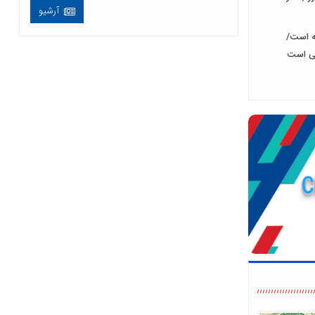
آرشیو
ل گذشته است/