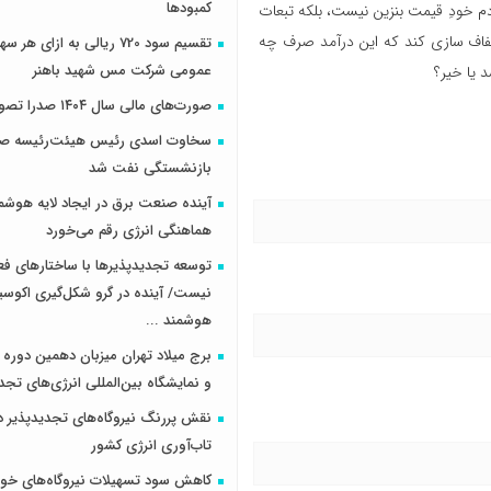
کمبودها
م خودِ قیمت بنزین نیست، بلکه تبعات
شفاف سازی کند که این درآمد صرف چه
تقسیم سود 720 ریالی به ازای 
عمومی شرکت مس شهید باهنر
 یا خیر؟
صورت‌های مالی سال ۱۴۰۴ صدرا تصویب شد
سخاوت اسدی رئیس هیئت‌رئیسه صن
بازنشستگی نفت شد
آینده صنعت برق در ایجاد لایه هوشم
هماهنگی انرژی رقم می‌خورد
توسعه تجدیدپذیرها با ساختارهای ف
نیست/ آینده در گرو شکل‌گیری اکوس
هوشمند ...
برج میلاد تهران میزبان دهمین دوره 
و نمایشگاه بین‌المللی انرژی‌های تجد
نقش پررنگ نیروگاه‌های تجدیدپذیر د
تاب‌آوری انرژی کشور
کاهش سود تسهیلات نیروگاه‌های خو