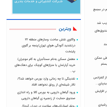
هر سهم در مجمع
ویترین
دوق‌های
واکاوی نقش ساخت وسازهای منطقه 22
ند
درتشدید آلودگی هوای تهران/پنجه بر گلوی
پایتخت
علی ممکن
معضل مسکن به‌نام مستأجران به کام موجران/
یستم
خرید آپارتمان با متراژهای کوچک برای دهک‌های
پ...
از کنفرانس
نقدینگی تا چه زمانی وارد بورس خواهد شد؟/
یدپذی...
تالار شیشه‌ای از رونق نخواهد افتاد
ر افزایش
ورود گیاهان دارویی به بورس کالا و راه اندازی
صندوق حمایت از زنجیره ی گیاهان دارویی
رشیدی
رونق استارتاپ‌های سلامت در دوران کرونا/