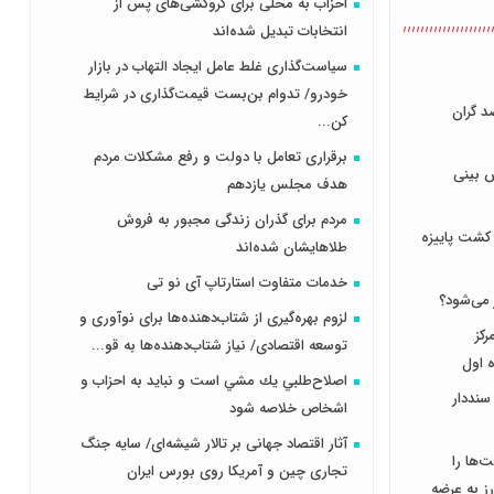
احزاب به محلی برای گروکشی‌های پس از
انتخابات تبدیل شده‌اند
سیاست‌گذاری غلط عامل ایجاد التهاب در بازار
خودرو/ تدوام بن‌بست قیمت‌گذاری در شرایط
صولات گوشتی ۱۵ درصد گران
کن...
برقراری تعامل با دولت و رفع مشکلات مردم
 بینی
هدف مجلس‌ یازدهم
مردم برای گذران زندگی مجبور به فروش
 کشت پاییزه
طلاهایشان شده‌اند
خدمات متفاوت استارتاپ آی نو تی
 می‌شود؟
لزوم بهره‌گیری از شتاب‌دهنده‌ها برای نوآوری و
کز
توسعه اقتصادی/ نیاز شتاب‌دهنده‌ها به قو...
ه اول
اصلاح‌طلبي يك مشي است و نبايد به احزاب و
مه زمین‌های کشاورزی تا سال ۱۴۰۴ سنددار
اشخاص خلاصه شود
آثار اقتصاد جهانی بر تالار شیشه‌ای/ سایه جنگ
مت‌ها را
تجاری چین و آمریکا روی بورس ایران
رز به عرضه