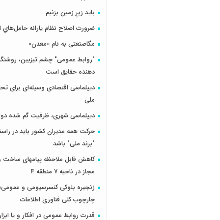
باید زیرِ زمین بزنیم
ضرورت اصلاح نظام يارانه حامل‌هاي ا
مگاصنعتی به نام «معدن»
"روابط عمومی" چشم تیزبین، روشنگر 
دهنده حقایق است
دیپلماسی اقتصادی وسیله‌ای برای تح
ملی
دیپلماسی شهری، ظرفیت گم شده دول
حرکت همه مدیران کشور باید در راس
"برند ملی" باشد
کاهش قابل ملاحظه پیامهای ساخت و 
مجاز در ناحیه 7 منطقه 4
زنجیره بلوکی کنسرسیومی و عمومی؛ 
چارچوب کلی فناوری اطلاعات
قدرت روابط عمومی در افکار و یا ابزار