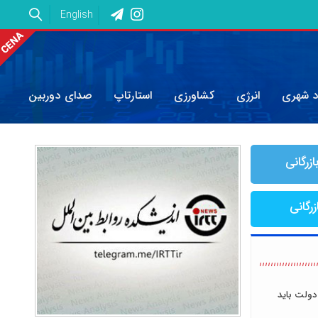
English
د شهری
انرژی
کشاورزی
استارتاپ
صدای دوربین
ازرگانی
زرگانی
دولت باید