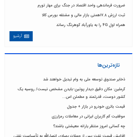
ضرورت فرماندهی واحد اقتصاد در جنگ برای مهار تورم
ثبت ارزش ۱۷.۸همتی بازار مالی و مشتقه بورس کالا
همراه اول 4G را به یاورآباد کوهرنگ رساند
آرشیو
تازه‌ترین‌ها
ذخایر صندوق توسعه ملی به وام تبدیل خواهند شد
کرملین: مکان دقیق دیدار پوتین-بایدن مشخص نیست/ روسیه یک
کشور دوست، قدرتمند و مطمئن اس...
قیمت باتری خودرو در بازار + جدول
موفقیت کم کاربران ایرانی در معاملات رمزارزی
چه کسانی امروز منتظر یارانه معیشتی باشند؟
افزایش قیمت نفت پس از حملات پهپادی انصارالله به تأسیاست نفتی