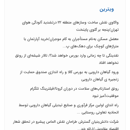
ویترین
واکاوی نقش ساخت وسازهای منطقه 22 درتشدید آلودگی هوای
تهران/پنجه بر گلوی پایتخت
معضل مسکن به‌نام مستأجران به کام موجران/خرید آپارتمان با
متراژهای کوچک برای دهک‌های پ...
نقدینگی تا چه زمانی وارد بورس خواهد شد؟/ تالار شیشه‌ای از رونق
نخواهد افتاد
ورود گیاهان دارویی به بورس کالا و راه اندازی صندوق حمایت از
زنجیره ی گیاهان دارویی
رونق استارتاپ‌های سلامت در دوران کرونا/فیلترینگ تلگرام
موفقیت‌آمیز نبود
راه اندای اولین مرکز فرآوری و صنایع تبدیلی گیاهان دارویی توسط
اتحادیه تعاونی روستایی ...
شرکت دانش‌بنیان گسترش طراحان‌‌ ‌نقش‌ الماس پیشرو در تحقق شعار
اقتصاد مقاومتی/ارائه خد...