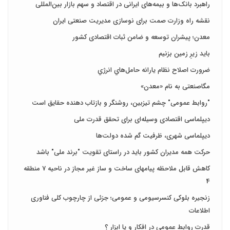
راهبرد بانک‌ها و بیمه‌های ایرانی در اقتصاد و سهم بازار بین‌المللی
نقشه راه وزارت صمت برای نوسازی مدیریت صنعتی ایران
معدن؛ پیشران توسعه و ضامن ثبات اقتصادی کشور
باید زیرِ زمین بزنیم
ضرورت اصلاح نظام يارانه حامل‌هاي انرژي
مگاصنعتی به نام «معدن»
"روابط عمومی" چشم تیزبین، روشنگر و بازتاب دهنده حقایق است
دیپلماسی اقتصادی وسیله‌ای برای تحقق قدرت ملی
دیپلماسی شهری، ظرفیت گم شده دولت‌ها
حرکت همه مدیران کشور باید در راستای تقویت "برند ملی" باشد
کاهش قابل ملاحظه پیامهای ساخت و ساز غیر مجاز در ناحیه 7 منطقه
4
زنجیره بلوکی کنسرسیومی و عمومی؛ جزئی از چارچوب کلی فناوری
اطلاعات
قدرت روابط عمومی در افکار و یا ابزار ؟