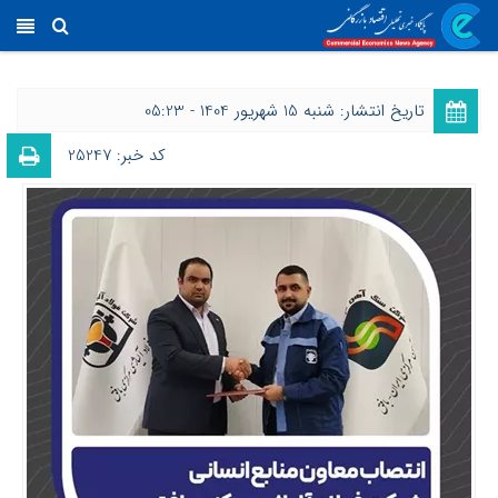
تاریخ انتشار: شنبه 15 شهریور 1404 - 05:23
کد خبر: 25247