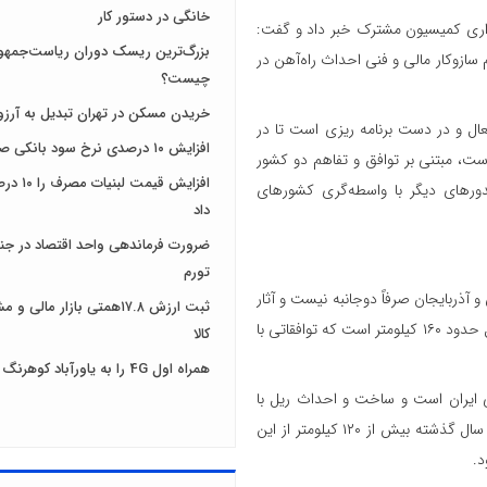
خانگی در دستور کار
زاری کمیسیون مشترک خبر داد و گفت:
بزرگ‌ترین ریسک دوران ریاست‌جمهو
 سازوکار مالی و فنی احداث راه‌آهن در
چیست؟
خریدن مسکن در تهران تبدیل به آرزو
عال و در دست برنامه ریزی است تا در
افزایش ۱۰ درصدی نرخ سود بانکی صحت دارد؟
است، مبتنی بر توافق و تفاهم دو کشور
افزایش قیمت
دورهای دیگر با واسطه‌گری کشورهای
داد
ضرورت فرماندهی واحد اقتصاد در جنگ
تورم
 آذربایجان صرفاً دوجانبه نیست و آثار
ثبت ارزش ۱۷.۸همتی بازار مال
منطقه‌ای دارد. در این کریدور، حلقه مفقوده مسیر ریلی رشت تا آستارا به طول حدود ۱۶۰ کیلومتر است که توافقاتی با
کالا
همراه اول 4G را به یاورآباد کوهرنگ رساند
ایران است و ساخت و احداث ریل با
استفاده از وامی که روسیه پرداخت خواهد کرد، انجام می‌شود. در طول یک سال گذشته بیش از ۱۲۰ کیلومتر از این
د.