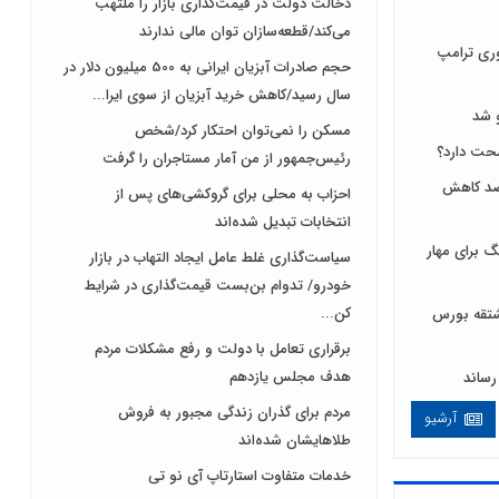
دخالت دولت در قیمت‌گذاری بازار را ملتهب
می‌کند/قطعه‌سازان توان مالی ندارند
ری ترامپ
حجم صادرات آبزیان ایرانی به 500 میلیون دلار در
سال رسید/کاهش خرید آبزیان از سوی ایرا...
 شد
مسکن را نمی‌توان احتکار کرد/شخص
رئیس‌جمهور از من آمار مستاجران را گرفت
 لبنیات مصرف را ۱۰ درصد کاهش
احزاب به محلی برای گروکشی‌های پس از
انتخابات تبدیل شده‌اند
 برای مهار
سیاست‌گذاری غلط عامل ایجاد التهاب در بازار
خودرو/ تدوام بن‌بست قیمت‌گذاری در شرایط
کن...
ی و مشتقه بورس
برقراری تعامل با دولت و رفع مشکلات مردم
هدف مجلس‌ یازدهم
مردم برای گذران زندگی مجبور به فروش
آرشیو
طلاهایشان شده‌اند
خدمات متفاوت استارتاپ آی نو تی