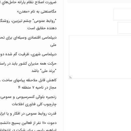
ضرورت اصلاح نظام يارانه حامل‌هاي ا
مگاصنعتی به نام «معدن»
"روابط عمومی" چشم تیزبین، روشنگر 
دهنده حقایق است
دیپلماسی اقتصادی وسیله‌ای برای تح
ملی
دیپلماسی شهری، ظرفیت گم شده دول
حرکت همه مدیران کشور باید در راس
"برند ملی" باشد
کاهش قابل ملاحظه پیامهای ساخت و 
مجاز در ناحیه 7 منطقه 4
زنجیره بلوکی کنسرسیومی و عمومی؛ 
چارچوب کلی فناوری اطلاعات
قدرت روابط عمومی در افکار و یا ابزار
دعوت 110 نفر از فعالین بسیج دانش
ابراهیم رئیسی برای شرکت در انتخاب