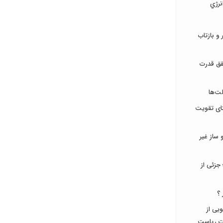
نرژي
و بازتاب
قق قدرت
ت‌ها
تای تقویت
ساز غیر
جزئی از
 ؟
جویی از
ات ریاست