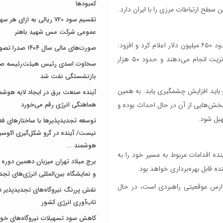
کمبودها
 سطح ارتباطات مرزی را با ایران دارد.
تقسیم سود 720 ریالی به ازای 
عمومی شرکت مس شهید باهنر
وزیر راه و شهرسازی حجم تبادلات تجاری دو کشور در دو سال گذشته را حدود ۶۵۰ میلیون دلار اعلام کرد و افزود:
صورت‌های مالی سال ۱۴۰۴ صدرا تصویب شد
سالانه حدود ۱۵۰ هزار کامیون ایرانی در قلمرو آذربایجان تردد و عملیات ترانزیت انجام می‌دهند و حدود ۵۰ هزار
سخاوت اسدی رئیس هیئت‌رئیسه صن
بازنشستگی نفت شد
 باید افزایش چشمگیری یابد. به همین
آینده صنعت برق در ایجاد لایه هوشم
 بخش‌هایی از آن در حال احداث بوده و
هماهنگی انرژی رقم می‌خورد
هیل شود.
توسعه تجدیدپذیرها با ساختارهای ف
نیست/ آینده در گرو شکل‌گیری اکوس
هوشمند ...
نده اقدامات مربوط به مسیر خود را به
برج میلاد تهران میزبان دهمین دوره 
ده قابل بهره‌برداری خواهد بود.
و نمایشگاه بین‌المللی انرژی‌های تجد
د ارس موقعیتی راهبردی است، در حال
نقش پررنگ نیروگاه‌های تجدیدپذیر د
تاب‌آوری انرژی کشور
کاهش سود تسهیلات نیروگاه‌های خو