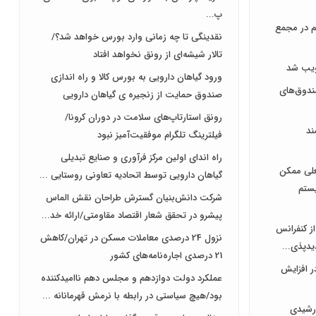
پ...
هر سهم در مجمع
نقدینگی تا چه زمانی وارد بورس خواهد شد؟/
تالار شیشه‌ای از رونق نخواهد افتاد
ورود گیاهان دارویی به بورس کالا و راه اندازی
دوق‌های
صندوق حمایت از زنجیره ی گیاهان دارویی
رونق استارتاپ‌های سلامت در دوران کرونا/
ند
فیلترینگ تلگرام موفقیت‌آمیز نبود
راه اندای اولین مرکز فرآوری و صنایع تبدیلی
علی ممکن
گیاهان دارویی توسط اتحادیه تعاونی روستایی ...
یستم
شرکت دانش‌بنیان گسترش طراحان‌‌ ‌نقش‌ الماس
پیشرو در تحقق شعار اقتصاد مقاومتی/ارائه خد...
از کنفرانس
نزول 24 درصدی معاملات مسکن در تهران/کاهش
یدپذی...
21 درصدی اجاره‌نامه‌های کشور
ر افزایش
عملکرد دولت دوازدهم و مجلس دهم ناامیدکننده
بود/هیچ سیاستی در رابطه با نرمش قهرمانانه ...
رشیدی