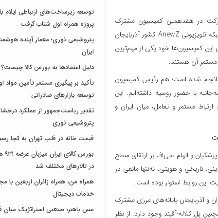
رکت در هفدهمین کمیسیون مشترک
پروژه همراه اول شتاب گرفت
اقتصادی ایران و جمهوری آذربایجان به باکو سفر کرده است، در گفت‌وگو با شبکه تلویزیونی AnewZ کشور آذربایجان
پتروشیمی نوری؛ معمار آینده هوشم
 این کمیسیون‌ها خود یکی از مهم‌ترین
ایران
 مستمر آن هستند.
دلیل اعتمادها به بورس کالا چیست؟
ی انجام شده است؛ هم رئیس کمیسیون
تأکید بر پیگیری مستمر تأمین مواد او
انبه با حضور روسیه داشته‌ایم. این
توسعه بازارهای صادراتی
رتباط مستمر و تعامل، میان ایران و
تقدیر ریاست‌جمهور از عملکرد درخش
پتروشیمی نوری
ت
قیمت خانه در قلب تهران به کجا رسی
بورس کال
شکیان و الهام علی‌اف بر ارتقای سطح
در تالارهای مختلف شد
، تاریخی و هویتی، نه‌تنها مانعی در
همراه من، همراه زائران اربعین با مجم
 این روابط استوار بوده است.
خدمات دیجیتال
ان و آذربایجان پایانه‌های مرزی مشترک
مس باهنر، صنعتی استراتژیک میان ف
چنین پل کلاله-آقبند وجود دارد. از نظر