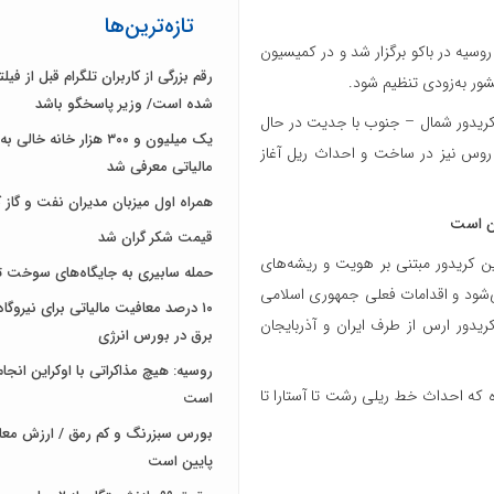
تازه‌ترین‌ها
 روسیه در باکو برگزار شد و در کمیسیون
رقم بزرگی از کاربران تلگرام قبل از فی
شده است/ وزیر پاسخگو باشد
ه کریدور شمال – جنوب با جدیت در حال
یک میلیون و ۳۰۰ هزار خانه خا
 روس نیز در ساخت و احداث ریل آغاز
مالیاتی معرفی شد
همراه اول میزبان مدیران نفت و گاز 
ان است
قیمت شکر گران شد
ن کریدور مبتنی بر هویت و ریشه‌های
حمله سابیری به جایگاه‌های سوخت ت
ی‌شود و اقدامات فعلی جمهوری اسلامی
۱۰ درصد معافیت مالیاتی برای نیروگ
یدور ارس از طرف ایران و آذربایجان
برق در بورس انرژی
روسیه: هیچ مذاکراتی با اوکراین انجا
 که احداث خط ریلی رشت تا آستارا تا
است
بورس سبزرنگ و کم رمق / ارزش معا
پایین است