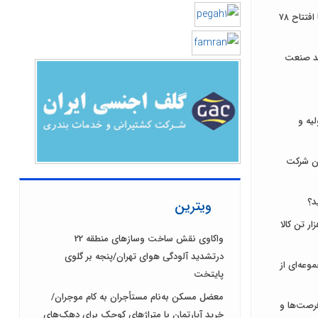
توسعه زیرساخت‌های ارتباطی ایلام با افتتاح ۷۸
ند صنعت
لیه و
ان شرکت
د؟
ویترین
ای ایران میزبان عرضه ۹۳۱ هزار تن کالا
واکاوی نقش ساخت وسازهای منطقه 22
درتشدید آلودگی هوای تهران/پنجه بر گلوی
وعه‌ای از
پایتخت
معضل مسکن به‌نام مستأجران به کام موجران/
رصت‌ها و
خرید آپارتمان با متراژهای کوچک برای دهک‌های