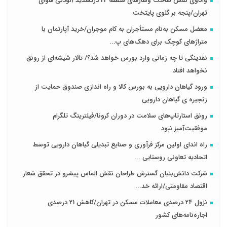
واکاوی نقش ساخت وسازهای منطقه 22 درتشدید آلودگی هوای
تهران/پنجه بر گلوی پایتخت
معضل مسکن به‌نام مستأجران به کام موجران/خرید آپارتمان با
متراژهای کوچک برای دهک‌های پ...
نقدینگی تا چه زمانی وارد بورس خواهد شد؟/ تالار شیشه‌ای از رونق
نخواهد افتاد
ورود گیاهان دارویی به بورس کالا و راه اندازی صندوق حمایت از
زنجیره ی گیاهان دارویی
رونق استارتاپ‌های سلامت در دوران کرونا/فیلترینگ تلگرام
موفقیت‌آمیز نبود
راه اندای اولین مرکز فرآوری و صنایع تبدیلی گیاهان دارویی توسط
اتحادیه تعاونی روستایی ...
شرکت دانش‌بنیان گسترش طراحان‌‌ ‌نقش‌ الماس پیشرو در تحقق شعار
اقتصاد مقاومتی/ارائه خد...
نزول 24 درصدی معاملات مسکن در تهران/کاهش 21 درصدی
اجاره‌نامه‌های کشور