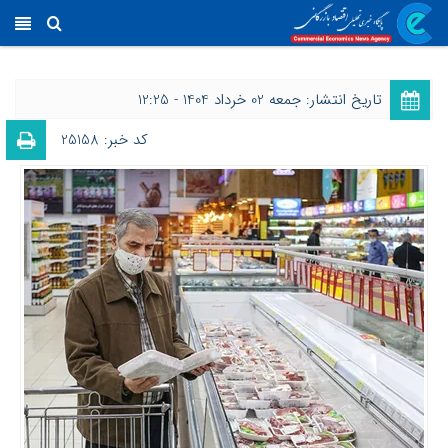
تاریخ انتشار: جمعه 02 خرداد 1404 - 12:25
کد خبر: 25158