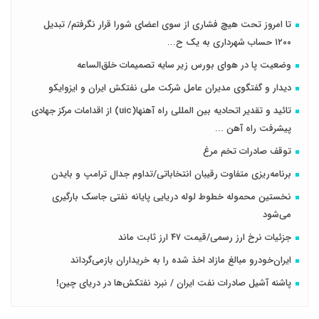
تا امروز تحت هیچ فشاری از سوی اعضای شورا قرار نگرفتم/ تبدیل
۱۲۰۰ حساب شهرداری به یک ح...
وضعیت پا در هوای بورس زیر سایه تصمیمات خلق‌الساعه
دیدار و گفتگوی مدیران عامل شرکت ملی نفتکش ایران و ایزوایکو
تائید و تقدیر اتحادیه بین المللی راه آهنها(uic) از اقدامات مرکز جهادی
پیشرفت راه آهن ...
توقف صادرات تخم مرغ
برنامه‌ریزی متفاوت رقیبان انتخاباتی/تداوم جدال ترامپ و بایدن
نخستین محموله خطوط لوله دریایی پایانه نفتی جاسک بارگیری
می‌شود
جزئیات نرخ ارز رسمی/قیمت ۴۷ ارز ثابت ماند
ایران‌خودرو مبالغ مازاد اخذ شده را به خریداران بازمی‌گرداند
پاشنه آشیل صادرات نفت ایران / نبرد نفتکش‌ها در دریای چین!