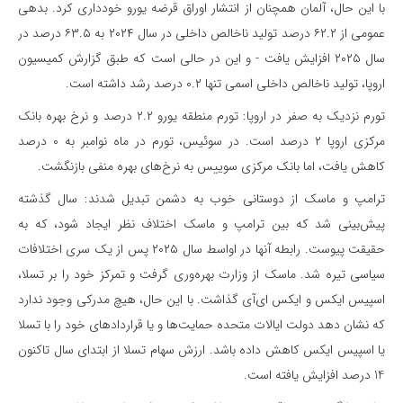
با این حال، آلمان همچنان از انتشار اوراق قرضه یورو خودداری کرد. بدهی
عمومی از ۶۲.۲ درصد تولید ناخالص داخلی در سال ۲۰۲۴ به ۶۳.۵ درصد در
سال ۲۰۲۵ افزایش یافت - و این در حالی است که طبق گزارش کمیسیون
اروپا، تولید ناخالص داخلی اسمی تنها ۰.۲ درصد رشد داشته است.
تورم نزدیک به صفر در اروپا: تورم منطقه یورو ۲.۲ درصد و نرخ بهره بانک
مرکزی اروپا ۲ درصد است. در سوئیس، تورم در ماه نوامبر به ۰ درصد
کاهش یافت، اما بانک مرکزی سوییس به نرخ‌های بهره منفی بازنگشت.
ترامپ و ماسک از دوستانی خوب به دشمن تبدیل شدند: سال گذشته
پیش‌بینی شد که بین ترامپ و ماسک اختلاف نظر ایجاد شود، که به
حقیقت پیوست. رابطه آنها در اواسط سال ۲۰۲۵ پس از یک سری اختلافات
سیاسی تیره شد. ماسک از وزارت بهره‌وری گرفت و تمرکز خود را بر تسلا،
اسپیس ایکس و ایکس ‌ای‌آی گذاشت. با این حال، هیچ مدرکی وجود ندارد
که نشان دهد دولت ایالات متحده حمایت‌ها و یا قراردادهای خود را با تسلا
یا اسپیس ایکس کاهش داده باشد. ارزش سهام تسلا از ابتدای سال تاکنون
14 درصد افزایش یافته است.