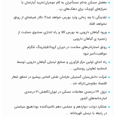
معضل مسکن به‌نام مستأجران به کام موجران/خرید آپارتمان با
متراژهای کوچک برای دهک‌های پ...
نقدینگی تا چه زمانی وارد بورس خواهد شد؟/ تالار شیشه‌ای از رونق
نخواهد افتاد
ورود گیاهان دارویی به بورس کالا و راه اندازی صندوق حمایت از
زنجیره ی گیاهان دارویی
رونق استارتاپ‌های سلامت در دوران کرونا/فیلترینگ تلگرام
موفقیت‌آمیز نبود
راه اندای اولین مرکز فرآوری و صنایع تبدیلی گیاهان دارویی توسط
اتحادیه تعاونی روستایی ...
شرکت دانش‌بنیان گسترش طراحان‌‌ ‌نقش‌ الماس پیشرو در تحقق شعار
اقتصاد مقاومتی/ارائه خد...
نزول 24 درصدی معاملات مسکن در تهران/کاهش 21 درصدی
اجاره‌نامه‌های کشور
عملکرد دولت دوازدهم و مجلس دهم ناامیدکننده بود/هیچ سیاستی
در رابطه با نرمش قهرمانانه ...