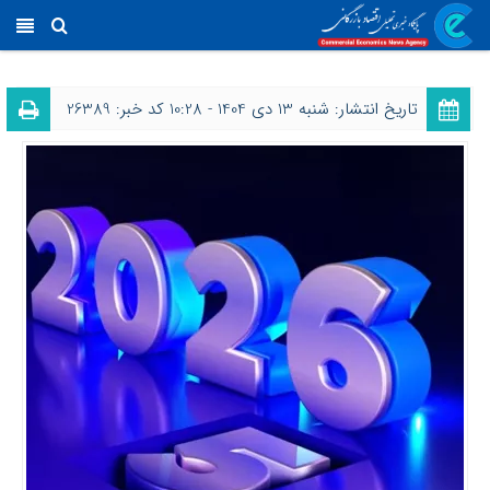
تاریخ انتشار: شنبه 13 دی 1404 - 10:28
کد خبر: 26389