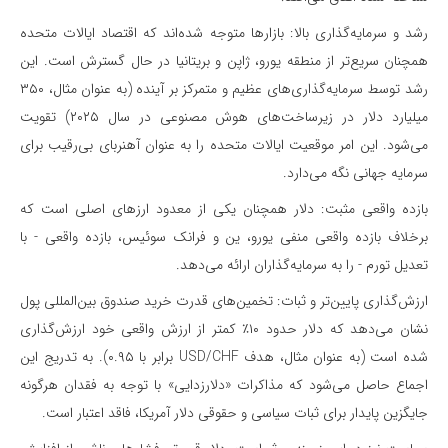
رشد و سرمایه‌گذاری بالا: بازارها متوجه شده‌اند که اقتصاد ایالات متحده
همچنان سریع‌تر از منطقه یورو، ژاپن و بریتانیا در حال گسترش است. این
رشد توسط سرمایه‌گذاری‌های عظیم و متمرکز بر آینده (به عنوان مثال، ۳۵۰
میلیارد دلار در زیرساخت‌های هوش مصنوعی در سال ۲۰۲۵) تقویت
می‌شود. این امر موقعیت ایالات متحده را به عنوان آهنربای بی‌‌رقیب برای
سرمایه جهانی نگه می‌دارد.
بازده واقعی مثبت: دلار همچنان یکی از معدود ارزهای اصلی است که
برخلاف بازده واقعی منفی یورو، ین و فرانک سوئیس، بازده واقعی - با
تعدیل تورم - را به سرمایه‌گذاران ارائه می‌دهد.
‌ارزش‌گذاری پایین‌تر و ثبات: تخمین‌های قدرت خرید صندوق بین‌المللی پول
نشان می‌دهد که دلار حدود ۱۰٪ کمتر از ارزش واقعی خود ارزش‌گذاری
شده است (به عنوان مثال، هدف USD/CHF برابر با ۰.۹۵). به تدریج این
اجماع حاصل می‌شود که مذاکرات «دلارزدایی» با توجه به فقدان هرگونه
جایگزین پایدار برای ثبات سیاسی و حقوقی دلار آمریکا، فاقد اعتبار است.