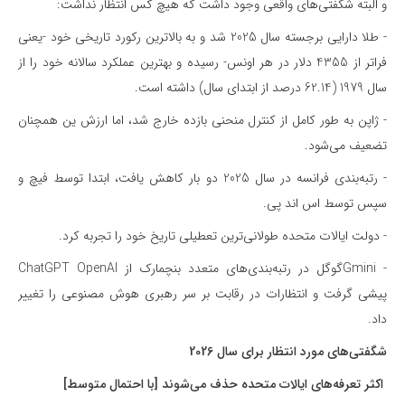
و البته شگفتی‌های واقعی وجود داشت که هیچ کس انتظار نداشت:
- طلا دارایی برجسته سال 2025 شد و به بالاترین رکورد تاریخی خود -یعنی
فراتر از 4355 دلار در هر اونس- رسیده و بهترین عملکرد سالانه خود را از
سال 1979 (62.14 درصد از ابتدای سال) داشته است.
- ژاپن به طور کامل از کنترل منحنی بازده خارج شد، اما ارزش ین همچنان
تضعیف می‌شود.
- رتبه‌بندی فرانسه در سال 2025 دو بار کاهش یافت، ابتدا توسط فیچ و
سپس توسط اس اند پی.
- دولت ایالات متحده طولانی‌ترین تعطیلی تاریخ خود را تجربه کرد.
- Gminiگوگل در رتبه‌بندی‌های متعدد بنچمارک از ChatGPT OpenAI
پیشی گرفت و انتظارات در رقابت بر سر رهبری هوش مصنوعی را تغییر
داد.
شگفتی‌های مورد انتظار برای سال 2026
اکثر تعرفه‌های ایالات متحده حذف می‌شوند [با احتمال متوسط]