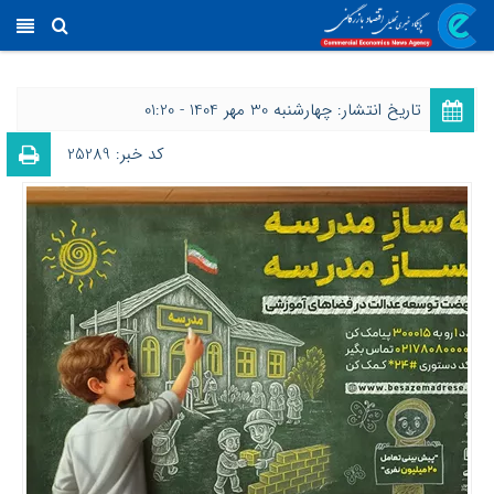
تاریخ انتشار: چهارشنبه 30 مهر 1404 - 01:20
کد خبر: 25289