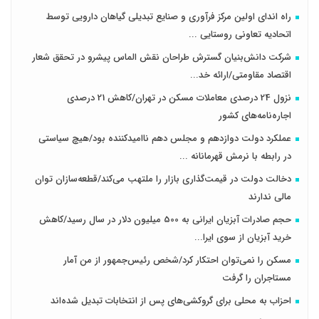
راه اندای اولین مرکز فرآوری و صنایع تبدیلی گیاهان دارویی توسط
اتحادیه تعاونی روستایی ...
شرکت دانش‌بنیان گسترش طراحان‌‌ ‌نقش‌ الماس پیشرو در تحقق شعار
اقتصاد مقاومتی/ارائه خد...
نزول 24 درصدی معاملات مسکن در تهران/کاهش 21 درصدی
اجاره‌نامه‌های کشور
عملکرد دولت دوازدهم و مجلس دهم ناامیدکننده بود/هیچ سیاستی
در رابطه با نرمش قهرمانانه ...
دخالت دولت در قیمت‌گذاری بازار را ملتهب می‌کند/قطعه‌سازان توان
مالی ندارند
حجم صادرات آبزیان ایرانی به 500 میلیون دلار در سال رسید/کاهش
خرید آبزیان از سوی ایرا...
مسکن را نمی‌توان احتکار کرد/شخص رئیس‌جمهور از من آمار
مستاجران را گرفت
احزاب به محلی برای گروکشی‌های پس از انتخابات تبدیل شده‌اند