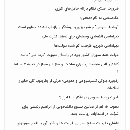
ضرورت اصلاح نظام يارانه حامل‌هاي انرژي
مگاصنعتی به نام «معدن»
"روابط عمومی" چشم تیزبین، روشنگر و بازتاب دهنده حقایق است
دیپلماسی اقتصادی وسیله‌ای برای تحقق قدرت ملی
دیپلماسی شهری، ظرفیت گم شده دولت‌ها
حرکت همه مدیران کشور باید در راستای تقویت "برند ملی" باشد
کاهش قابل ملاحظه پیامهای ساخت و ساز غیر مجاز در ناحیه 7 منطقه
4
زنجیره بلوکی کنسرسیومی و عمومی؛ جزئی از چارچوب کلی فناوری
اطلاعات
قدرت روابط عمومی در افکار و یا ابزار ؟
دعوت 110 نفر از فعالین بسیج دانشجویی از ابراهیم رئیسی برای
شرکت در انتخابات ریاست جمه...
افشای تغییرات سطح عمومی قیمت ها و تأثیر آن بر اقلام صورتهای