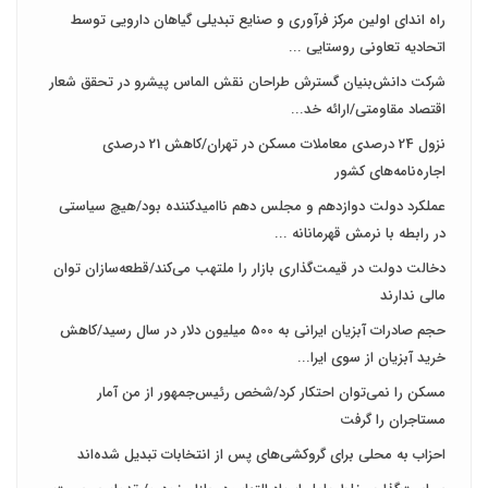
راه اندای اولین مرکز فرآوری و صنایع تبدیلی گیاهان دارویی توسط
اتحادیه تعاونی روستایی ...
شرکت دانش‌بنیان گسترش طراحان‌‌ ‌نقش‌ الماس پیشرو در تحقق شعار
اقتصاد مقاومتی/ارائه خد...
نزول 24 درصدی معاملات مسکن در تهران/کاهش 21 درصدی
اجاره‌نامه‌های کشور
عملکرد دولت دوازدهم و مجلس دهم ناامیدکننده بود/هیچ سیاستی
در رابطه با نرمش قهرمانانه ...
دخالت دولت در قیمت‌گذاری بازار را ملتهب می‌کند/قطعه‌سازان توان
مالی ندارند
حجم صادرات آبزیان ایرانی به 500 میلیون دلار در سال رسید/کاهش
خرید آبزیان از سوی ایرا...
مسکن را نمی‌توان احتکار کرد/شخص رئیس‌جمهور از من آمار
مستاجران را گرفت
احزاب به محلی برای گروکشی‌های پس از انتخابات تبدیل شده‌اند