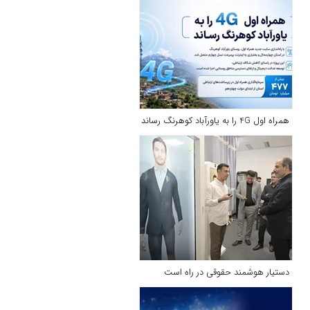
همراه اول 4G را به یاورآباد کوهرنگ رساند
دستیار هوشمند حقوقی در راه است