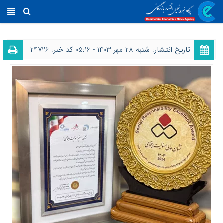
تاریخ انتشار: شنبه 28 مهر 1403 - 05:16
کد خبر: 24726