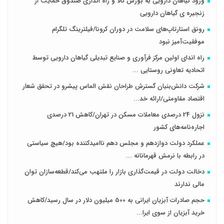
ورود گیاهان دارویی به بورس کالا و راه اندازی صندوق حمایت از
زنجیره ی گیاهان دارویی
رونق استارتاپ‌های سلامت در دوران کرونا/فیلترینگ تلگرام
موفقیت‌آمیز نبود
راه اندای اولین مرکز فرآوری و صنایع تبدیلی گیاهان دارویی توسط
اتحادیه تعاونی روستایی ...
شرکت دانش‌بنیان گسترش طراحان‌‌ ‌نقش‌ الماس پیشرو در تحقق شعار
اقتصاد مقاومتی/ارائه خد...
نزول 24 درصدی معاملات مسکن در تهران/کاهش 21 درصدی
اجاره‌نامه‌های کشور
عملکرد دولت دوازدهم و مجلس دهم ناامیدکننده بود/هیچ سیاستی
در رابطه با نرمش قهرمانانه ...
دخالت دولت در قیمت‌گذاری بازار را ملتهب می‌کند/قطعه‌سازان توان
مالی ندارند
حجم صادرات آبزیان ایرانی به 500 میلیون دلار در سال رسید/کاهش
خرید آبزیان از سوی ایرا...