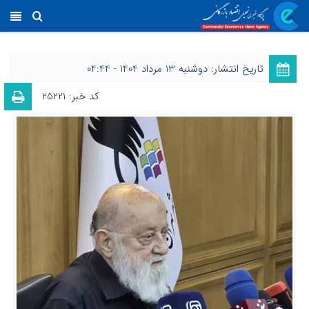
تاریخ انتشار: دوشنبه 13 مرداد 1404 - 04:44
کد خبر: 25221