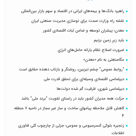
راهبرد بانک‌ها و بیمه‌های ایرانی در اقتصاد و سهم بازار بین‌المللی
نقشه راه وزارت صمت برای نوسازی مدیریت صنعتی ایران
معدن؛ پیشران توسعه و ضامن ثبات اقتصادی کشور
باید زیرِ زمین بزنیم
ضرورت اصلاح نظام يارانه حامل‌هاي انرژي
مگاصنعتی به نام «معدن»
"روابط عمومی" چشم تیزبین، روشنگر و بازتاب دهنده حقایق است
دیپلماسی اقتصادی وسیله‌ای برای تحقق قدرت ملی
دیپلماسی شهری، ظرفیت گم شده دولت‌ها
حرکت همه مدیران کشور باید در راستای تقویت "برند ملی" باشد
کاهش قابل ملاحظه پیامهای ساخت و ساز غیر مجاز در ناحیه 7 منطقه
4
زنجیره بلوکی کنسرسیومی و عمومی؛ جزئی از چارچوب کلی فناوری
اطلاعات