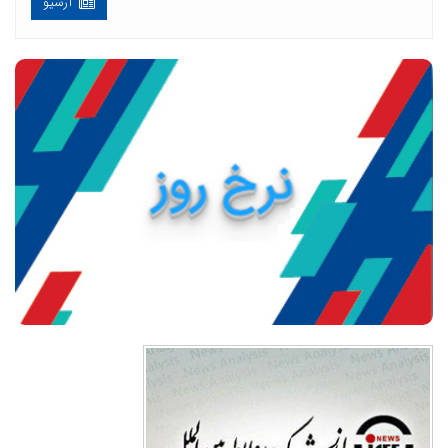
آرشیو