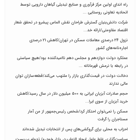
راه اندای اولین مرکز فرآوری و صنایع تبدیلی گیاهان دارویی توسط
اتحادیه تعاونی روستایی ...
شرکت دانش‌بنیان گسترش طراحان‌‌ ‌نقش‌ الماس پیشرو در تحقق شعار
اقتصاد مقاومتی/ارائه خد...
نزول 24 درصدی معاملات مسکن در تهران/کاهش 21 درصدی
اجاره‌نامه‌های کشور
عملکرد دولت دوازدهم و مجلس دهم ناامیدکننده بود/هیچ سیاستی
در رابطه با نرمش قهرمانانه ...
دخالت دولت در قیمت‌گذاری بازار را ملتهب می‌کند/قطعه‌سازان توان
مالی ندارند
حجم صادرات آبزیان ایرانی به 500 میلیون دلار در سال رسید/کاهش
خرید آبزیان از سوی ایرا...
مسکن را نمی‌توان احتکار کرد/شخص رئیس‌جمهور از من آمار
مستاجران را گرفت
احزاب به محلی برای گروکشی‌های پس از انتخابات تبدیل شده‌اند
سیاست‌گذاری غلط عامل ایجاد التهاب در بازار خودرو/ تدوام بن‌بست