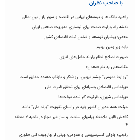
با صاحب نظران
راهبرد بانک‌ها و بیمه‌های ایرانی در اقتصاد و سهم بازار بین‌المللی
نقشه راه وزارت صمت برای نوسازی مدیریت صنعتی ایران
معدن؛ پیشران توسعه و ضامن ثبات اقتصادی کشور
باید زیرِ زمین بزنیم
ضرورت اصلاح نظام يارانه حامل‌هاي انرژي
مگاصنعتی به نام «معدن»
"روابط عمومی" چشم تیزبین، روشنگر و بازتاب دهنده حقایق است
دیپلماسی اقتصادی وسیله‌ای برای تحقق قدرت ملی
دیپلماسی شهری، ظرفیت گم شده دولت‌ها
حرکت همه مدیران کشور باید در راستای تقویت "برند ملی" باشد
کاهش قابل ملاحظه پیامهای ساخت و ساز غیر مجاز در ناحیه 7 منطقه
4
زنجیره بلوکی کنسرسیومی و عمومی؛ جزئی از چارچوب کلی فناوری