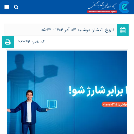
تاریخ انتشار: دوشنبه 03 آذر 1404 - 05:22
کد خبر: 26344