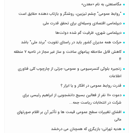
مگاصنعتی به نام «معدن»
"روابط عمومی" چشم تیزبین، روشنگر و بازتاب دهنده حقایق است
دیپلماسی اقتصادی وسیله‌ای برای تحقق قدرت ملی
دیپلماسی شهری، ظرفیت گم شده دولت‌ها
حرکت همه مدیران کشور باید در راستای تقویت "برند ملی" باشد
کاهش قابل ملاحظه پیامهای ساخت و ساز غیر مجاز در ناحیه 7 منطقه
4
زنجیره بلوکی کنسرسیومی و عمومی؛ جزئی از چارچوب کلی فناوری
اطلاعات
قدرت روابط عمومی در افکار و یا ابزار ؟
دعوت 110 نفر از فعالین بسیج دانشجویی از ابراهیم رئیسی برای
شرکت در انتخابات ریاست جمه...
افشای تغییرات سطح عمومی قیمت ها و تأثیر آن بر اقلام صورتهای
مالی
هدیه تهرانی؛ بازیگری که همچنان می درخشد