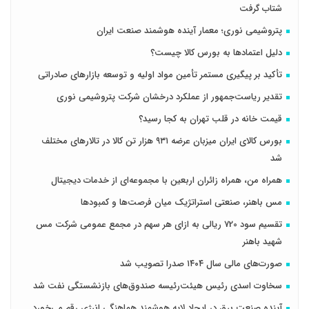
شتاب گرفت
پتروشیمی نوری؛ معمار آینده هوشمند صنعت ایران
دلیل اعتمادها به بورس کالا چیست؟
تأکید بر پیگیری مستمر تأمین مواد اولیه و توسعه بازارهای صادراتی
تقدیر ریاست‌جمهور از عملکرد درخشان شرکت پتروشیمی نوری
قیمت خانه در قلب تهران به کجا رسید؟
بورس کالای ایران میزبان عرضه ۹۳۱ هزار تن کالا در تالارهای مختلف
شد
همراه من، همراه زائران اربعین با مجموعه‌ای از خدمات دیجیتال
مس باهنر، صنعتی استراتژیک میان فرصت‌ها و کمبودها
تقسیم سود 720 ریالی به ازای هر سهم در مجمع عمومی شرکت مس
شهید باهنر
صورت‌های مالی سال ۱۴۰۴ صدرا تصویب شد
سخاوت اسدی رئیس هیئت‌رئیسه صندوق‌های بازنشستگی نفت شد
آینده صنعت برق در ایجاد لایه هوشمند هماهنگی انرژی رقم می‌خورد