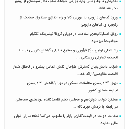
نقدینگی تا چه زمانی وارد بورس خواهد شد؟/ تالار شیشه‌ای از رونق
نخواهد افتاد
ورود گیاهان دارویی به بورس کالا و راه اندازی صندوق حمایت از
زنجیره ی گیاهان دارویی
رونق استارتاپ‌های سلامت در دوران کرونا/فیلترینگ تلگرام
موفقیت‌آمیز نبود
راه اندای اولین مرکز فرآوری و صنایع تبدیلی گیاهان دارویی توسط
اتحادیه تعاونی روستایی ...
شرکت دانش‌بنیان گسترش طراحان‌‌ ‌نقش‌ الماس پیشرو در تحقق شعار
اقتصاد مقاومتی/ارائه خد...
نزول 24 درصدی معاملات مسکن در تهران/کاهش 21 درصدی
اجاره‌نامه‌های کشور
عملکرد دولت دوازدهم و مجلس دهم ناامیدکننده بود/هیچ سیاستی
در رابطه با نرمش قهرمانانه ...
دخالت دولت در قیمت‌گذاری بازار را ملتهب می‌کند/قطعه‌سازان توان
مالی ندارند