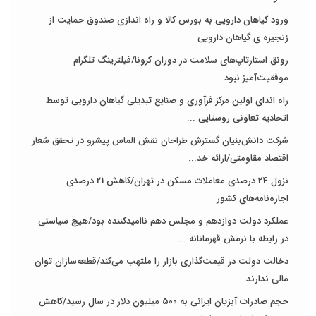
متراژهای کوچک برای دهک‌های پ...
نقدینگی تا چه زمانی وارد بورس خواهد شد؟/ تالار شیشه‌ای از رونق
نخواهد افتاد
ورود گیاهان دارویی به بورس کالا و راه اندازی صندوق حمایت از
زنجیره ی گیاهان دارویی
رونق استارتاپ‌های سلامت در دوران کرونا/فیلترینگ تلگرام
موفقیت‌آمیز نبود
راه اندای اولین مرکز فرآوری و صنایع تبدیلی گیاهان دارویی توسط
اتحادیه تعاونی روستایی ...
شرکت دانش‌بنیان گسترش طراحان‌‌ ‌نقش‌ الماس پیشرو در تحقق شعار
اقتصاد مقاومتی/ارائه خد...
نزول 24 درصدی معاملات مسکن در تهران/کاهش 21 درصدی
اجاره‌نامه‌های کشور
عملکرد دولت دوازدهم و مجلس دهم ناامیدکننده بود/هیچ سیاستی
در رابطه با نرمش قهرمانانه ...
دخالت دولت در قیمت‌گذاری بازار را ملتهب می‌کند/قطعه‌سازان توان