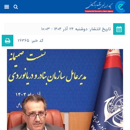
تاریخ انتشار: دوشنبه 24 آذر 1404 - 10:03
کد خبر: 26365