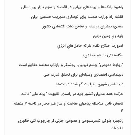
راهبرد بانک‌ها و بیمه‌های ایرانی در اقتصاد و سهم بازار بین‌المللی
نقشه راه وزارت صمت برای نوسازی مدیریت صنعتی ایران
معدن؛ پیشران توسعه و ضامن ثبات اقتصادی کشور
باید زیرِ زمین بزنیم
ضرورت اصلاح نظام يارانه حامل‌هاي انرژي
مگاصنعتی به نام «معدن»
"روابط عمومی" چشم تیزبین، روشنگر و بازتاب دهنده حقایق است
دیپلماسی اقتصادی وسیله‌ای برای تحقق قدرت ملی
دیپلماسی شهری، ظرفیت گم شده دولت‌ها
حرکت همه مدیران کشور باید در راستای تقویت "برند ملی" باشد
کاهش قابل ملاحظه پیامهای ساخت و ساز غیر مجاز در ناحیه 7 منطقه
4
زنجیره بلوکی کنسرسیومی و عمومی؛ جزئی از چارچوب کلی فناوری
اطلاعات