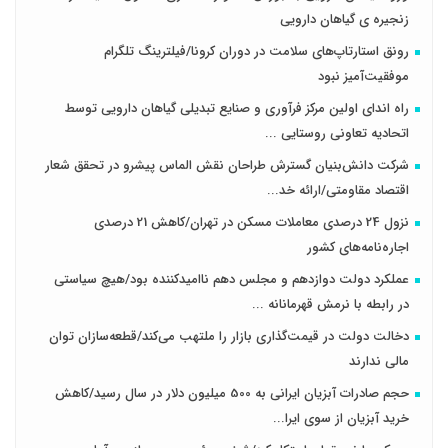
زنجیره ی گیاهان دارویی
رونق استارتاپ‌های سلامت در دوران کرونا/فیلترینگ تلگرام
موفقیت‌آمیز نبود
راه اندای اولین مرکز فرآوری و صنایع تبدیلی گیاهان دارویی توسط
اتحادیه تعاونی روستایی ...
شرکت دانش‌بنیان گسترش طراحان‌‌ ‌نقش‌ الماس پیشرو در تحقق شعار
اقتصاد مقاومتی/ارائه خد...
نزول 24 درصدی معاملات مسکن در تهران/کاهش 21 درصدی
اجاره‌نامه‌های کشور
عملکرد دولت دوازدهم و مجلس دهم ناامیدکننده بود/هیچ سیاستی
در رابطه با نرمش قهرمانانه ...
دخالت دولت در قیمت‌گذاری بازار را ملتهب می‌کند/قطعه‌سازان توان
مالی ندارند
حجم صادرات آبزیان ایرانی به 500 میلیون دلار در سال رسید/کاهش
خرید آبزیان از سوی ایرا...