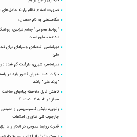
باید زیرِ زمین بزنیم
ضرورت اصلاح نظام يارانه حامل‌هاي ا
مگاصنعتی به نام «معدن»
"روابط عمومی" چشم تیزبین، روشنگر 
دهنده حقایق است
دیپلماسی اقتصادی وسیله‌ای برای تح
ملی
دیپلماسی شهری، ظرفیت گم شده دول
حرکت همه مدیران کشور باید در راس
"برند ملی" باشد
کاهش قابل ملاحظه پیامهای ساخت و 
مجاز در ناحیه 7 منطقه 4
زنجیره بلوکی کنسرسیومی و عمومی؛ 
چارچوب کلی فناوری اطلاعات
قدرت روابط عمومی در افکار و یا ابزار
دعوت 110 نفر از فعالین بسیج دانش