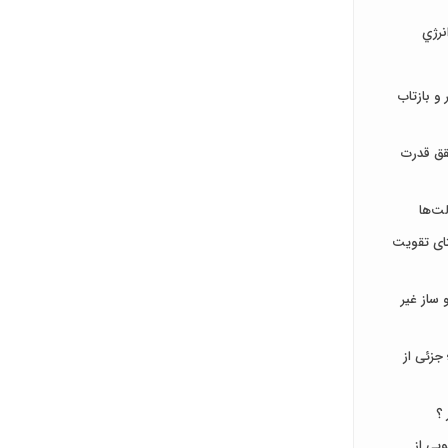
نرژي
و بازتاب
قق قدرت
ت‌ها
تای تقویت
ساز غیر
جزئی از
 ؟
جویی از