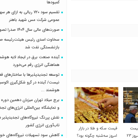
کمبودها
تقسیم سود 720 ریالی به ازای 
عمومی شرکت مس شهید باهنر
صورت‌های مالی سال ۱۴۰۴ صدرا تصویب شد
سخاوت اسدی رئیس هیئت‌رئیسه صن
بازنشستگی نفت شد
آینده صنعت برق در ایجاد لایه هوشم
هماهنگی انرژی رقم می‌خورد
توسعه تجدیدپذیرها با ساختارهای ف
نیست/ آینده در گرو شکل‌گیری اکوس
هوشمند ...
برج میلاد تهران میزبان دهمین دوره 
و نمایشگاه بین‌المللی انرژی‌های تجد
نقش پررنگ نیروگاه‌های تجدیدپذیر د
تاب‌آوری انرژی کشور
قیمت
قیمت سکه و طلا در بازار
کاهش سود تسهیلات نیروگاه‌های خو
دلار، طلا و سکه امروز ۲۳
امروز سه‌شنبه چگونه بود؟