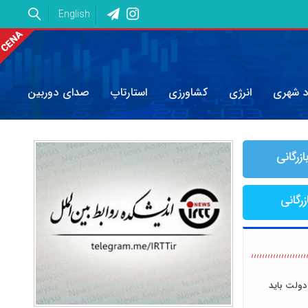
English
د شهری
انرژی
کشاورزی
استارتاپ
صدای دوربین
ازرگانی
زرگانی
دولت باید