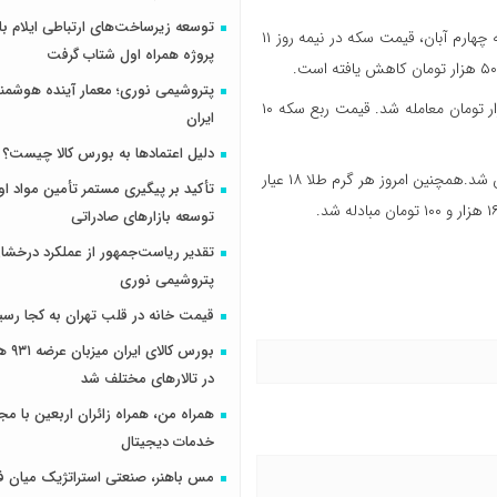
ه چهارم آبان، قیمت سکه
در نیمه روز ۱۱
پروژه همراه اول شتاب گرفت
پتروشیمی نوری؛ معمار آینده هوشم
امروز قیمت نیم سکه ۳۵ هزار تومان افت کرد و به قیمت ۶ میلیون و ۵۰ هزار تومان معامله شد. قیمت ربع سکه ۱۰
ایران
دلیل اعتمادها به بورس کالا چیست؟
قیمت سکه گرمی نیز افت ۳ هزار تومانی داشت و ۲ میلیون و ۲۴۵ هزار تومان شد.همچنین امروز هر گرم طلا ۱۸ عیار
تأکید بر پیگیری مستمر تأمین مواد او
توسعه بازارهای صادراتی
تقدیر ریاست‌جمهور از عملکرد درخش
پتروشیمی نوری
قیمت خانه در قلب تهران به کجا رسی
بورس کال
در تالارهای مختلف شد
همراه من، همراه زائران اربعین با مجم
خدمات دیجیتال
مس باهنر، صنعتی استراتژیک میان ف