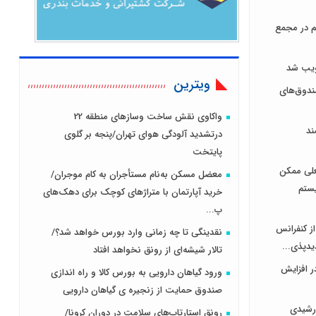
هر سهم در مجمع
ویترین
دوق‌های
واکاوی نقش ساخت وسازهای منطقه 22
ند
درتشدید آلودگی هوای تهران/پنجه بر گلوی
پایتخت
علی ممکن
معضل مسکن به‌نام مستأجران به کام موجران/
یستم
خرید آپارتمان با متراژهای کوچک برای دهک‌های
پ...
از کنفرانس
نقدینگی تا چه زمانی وارد بورس خواهد شد؟/
یدپذی...
تالار شیشه‌ای از رونق نخواهد افتاد
ر افزایش
ورود گیاهان دارویی به بورس کالا و راه اندازی
صندوق حمایت از زنجیره ی گیاهان دارویی
رشیدی
رونق استارتاپ‌های سلامت در دوران کرونا/