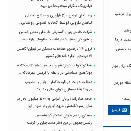
فیلترینگ تلگرام موفقیت‌آمیز نبود
ری ترامپ
راه اندای اولین مرکز فرآوری و صنایع تبدیلی
گیاهان دارویی توسط اتحادیه تعاونی روستایی ...
 شد
شرکت دانش‌بنیان گسترش طراحان‌‌ ‌نقش‌ الماس
پیشرو در تحقق شعار اقتصاد مقاومتی/ارائه خد...
نزول 24 درصدی معاملات مسکن در تهران/کاهش
 لبنیات مصرف را ۱۰ درصد کاهش
21 درصدی اجاره‌نامه‌های کشور
عملکرد دولت دوازدهم و مجلس دهم ناامیدکننده
 برای مهار
بود/هیچ سیاستی در رابطه با نرمش قهرمانانه ...
دخالت دولت در قیمت‌گذاری بازار را ملتهب
ی و مشتقه بورس
می‌کند/قطعه‌سازان توان مالی ندارند
حجم صادرات آبزیان ایرانی به 500 میلیون دلار در
سال رسید/کاهش خرید آبزیان از سوی ایرا...
آرشیو
مسکن را نمی‌توان احتکار کرد/شخص
رئیس‌جمهور از من آمار مستاجران را گرفت