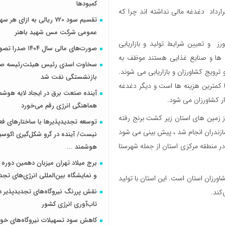
کمبودها
ارداد دغدغه مالی نداشته اند چرا که
تقسیم سود 720 ریالی به ازای 
عمومی شرکت مس شهید باهنر
ز و تعیین شرایط تولید و بازاریابی
صورت‌های مالی سال ۱۴۰۴ صدرا تصویب شد
‌ ها و صنایع غذایی هستند موظف به
سخاوت اسدی رئیس هیئت‌رئیسه صن
ترویج کشاورزان و بازاریابی می شوند.
بازنشستگی نفت شد
ا کمترین هزینه ها است و دیگر دغدغه
آینده صنعت برق در ایجاد لایه هوشم
 کشاورزان می شود.
هماهنگی انرژی رقم می‌خورد
اورزی مازندران امسال حدود ۲۱۶ هزار هکتار از زمین های استان زیر کشت برنج رفته
توسعه تجدیدپذیرها با ساختارهای ف
۱۰ روز زودتر از سال پیش در مازندران انجام شد ، پیش بینی می شود
نیست/ آینده در گرو شکل‌گیری اکوس
 هکتاری حوزه آبریز هراز در منطقه مرکزی استان از جمله شهرستا
هوشمند ...
برج میلاد تهران میزبان دهمین دوره 
و نمایشگاه بین‌المللی انرژی‌های تجد
اورزان استان است. این استان با تولید
نقش پررنگ نیروگاه‌های تجدیدپذیر د
تاب‌آوری انرژی کشور
کاهش سود تسهیلات نیروگاه‌های خو