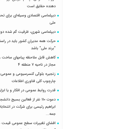
دهنده حقایق است
دیپلماسی اقتصادی وسیله‌ای برای تح
ملی
دیپلماسی شهری، ظرفیت گم شده دول
حرکت همه مدیران کشور باید در راس
"برند ملی" باشد
کاهش قابل ملاحظه پیامهای ساخت و 
مجاز در ناحیه 7 منطقه 4
زنجیره بلوکی کنسرسیومی و عمومی؛ 
چارچوب کلی فناوری اطلاعات
قدرت روابط عمومی در افکار و یا ابزار
دعوت 110 نفر از فعالین بسیج دانش
ابراهیم رئیسی برای شرکت در انتخاب
جمه...
افشای تغییرات سطح عمومی قیمت ها 