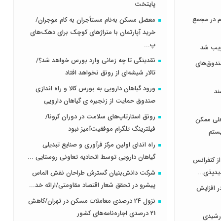
پایتخت
هر سهم در مجمع
معضل مسکن به‌نام مستأجران به کام موجران/
خرید آپارتمان با متراژهای کوچک برای دهک‌های
پ...
نقدینگی تا چه زمانی وارد بورس خواهد شد؟/
دوق‌های
تالار شیشه‌ای از رونق نخواهد افتاد
ورود گیاهان دارویی به بورس کالا و راه اندازی
ند
صندوق حمایت از زنجیره ی گیاهان دارویی
رونق استارتاپ‌های سلامت در دوران کرونا/
علی ممکن
فیلترینگ تلگرام موفقیت‌آمیز نبود
یستم
راه اندای اولین مرکز فرآوری و صنایع تبدیلی
گیاهان دارویی توسط اتحادیه تعاونی روستایی ...
از کنفرانس
یدپذی...
شرکت دانش‌بنیان گسترش طراحان‌‌ ‌نقش‌ الماس
پیشرو در تحقق شعار اقتصاد مقاومتی/ارائه خد...
ر افزایش
نزول 24 درصدی معاملات مسکن در تهران/کاهش
21 درصدی اجاره‌نامه‌های کشور
رشیدی