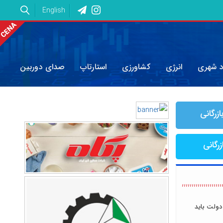
English
د شهری
انرژی
کشاورزی
استارتاپ
صدای دوربین
ازرگانی
زرگانی
دولت باید