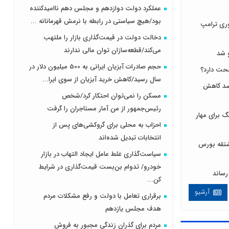
عملکرد دولت دوازدهم و مجلس دهم ناامیدکننده
بود/هیچ سیاستی در رابطه با نرمش قهرمانانه ...
ری ترامپ
دخالت دولت در قیمت‌گذاری بازار را ملتهب
می‌کند/قطعه‌سازان توان مالی ندارند
 شد
حجم صادرات آبزیان ایرانی به 500 میلیون دلار در
سال رسید/کاهش خرید آبزیان از سوی ایرا...
 لبنیات مصرف را ۱۰ درصد کاهش
مسکن را نمی‌توان احتکار کرد/شخص
رئیس‌جمهور از من آمار مستاجران را گرفت
 برای مهار
احزاب به محلی برای گروکشی‌های پس از
انتخابات تبدیل شده‌اند
ی و مشتقه بورس
سیاست‌گذاری غلط عامل ایجاد التهاب در بازار
خودرو/ تدوام بن‌بست قیمت‌گذاری در شرایط
کن...
آرشیو
برقراری تعامل با دولت و رفع مشکلات مردم
هدف مجلس‌ یازدهم
مردم برای گذران زندگی مجبور به فروش