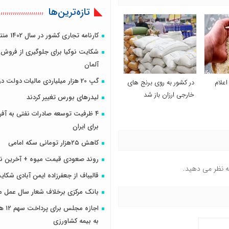
تازه‌ترین‌ها
کارنامه تجاری کشور در سال 1402 منتشر شد
شکایت نوکیا برای جلوگیری از فروش ل
آلمان
گپ 20 هزار میلیاردی مالیات دولت در سال 1401
علام
در کشور به روی برنج های
خارجی ارزان باز شد
لیدرهای بورس تغییر کردند
۴ ظرفیت توسعه صادرات نفتی به آفر
برای ایران
کاهش ۲۵هزار تومانی سکه امامی
روند صعودی قیمت میوه + آخرین ن
ه نظر می دهید.
قالیباف از جعفرزاده ایمن آبادی شکای
بانک مرکزی برخلاف شعار سال عمل می
اجازه م
به بیمه کشاورزی