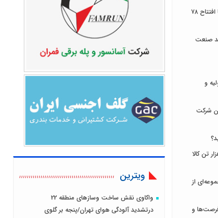
توسعه زیرساخت‌های ارتباطی ایلام با افتتاح ۷۸
ند صنعت
لیه و
ان شرکت
د؟
ای ایران میزبان عرضه ۹۳۱ هزار تن کالا
ویترین
وعه‌ای از
واکاوی نقش ساخت وسازهای منطقه 22
رصت‌ها و
درتشدید آلودگی هوای تهران/پنجه بر گلوی