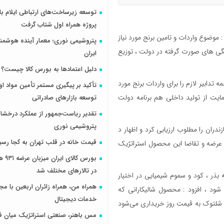
پروژه همراه اول شتاب گرفت
: موضوع واردات و تامین برنج مورد نیاز
پتروشیمی نوری؛ معمار آینده هوشم
نگی های صورت گرفته در دولت ، توزیع
ایران
دلیل اعتمادها به بورس کالا چیست؟
تدابیر لازم را برای واردات برنج مورد
تأکید بر پیگیری مستمر تأمین مواد او
ایت از تولید داخلی هم برنامه دولت
توسعه بازارهای صادراتی
تقدیر ریاست‌جمهور از عملکرد درخش
پتروشیمی نوری
دران را مطلوب ارزیابی کرد و اظهار د
قیمت خانه در قلب تهران به کجا رسی
ار عرضه و تقاضا این محصول استراتژیک
بورس کال
در تالارهای مختلف شد
 بذر ، کود و سموم شیمیایی در اختیار
همراه من، همراه زائران اربعین با مجم
 شود ، افزود : محصول شالیکارانی که
خدمات دیجیتال
ا شلتوک به قیمت روز خریداری می‌شود
مس باهنر، صنعتی استراتژیک میان ف