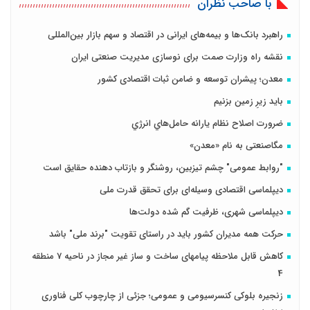
با صاحب نظران
راهبرد بانک‌ها و بیمه‌های ایرانی در اقتصاد و سهم بازار بین‌المللی
نقشه راه وزارت صمت برای نوسازی مدیریت صنعتی ایران
معدن؛ پیشران توسعه و ضامن ثبات اقتصادی کشور
باید زیرِ زمین بزنیم
ضرورت اصلاح نظام يارانه حامل‌هاي انرژي
مگاصنعتی به نام «معدن»
"روابط عمومی" چشم تیزبین، روشنگر و بازتاب دهنده حقایق است
دیپلماسی اقتصادی وسیله‌ای برای تحقق قدرت ملی
دیپلماسی شهری، ظرفیت گم شده دولت‌ها
حرکت همه مدیران کشور باید در راستای تقویت "برند ملی" باشد
کاهش قابل ملاحظه پیامهای ساخت و ساز غیر مجاز در ناحیه 7 منطقه
4
زنجیره بلوکی کنسرسیومی و عمومی؛ جزئی از چارچوب کلی فناوری