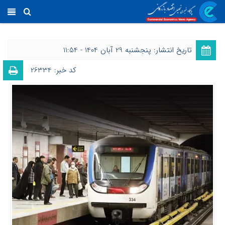
تاریخ انتشار: پنجشنبه 29 آبان 1404 - 11:54
کد خبر: 26334