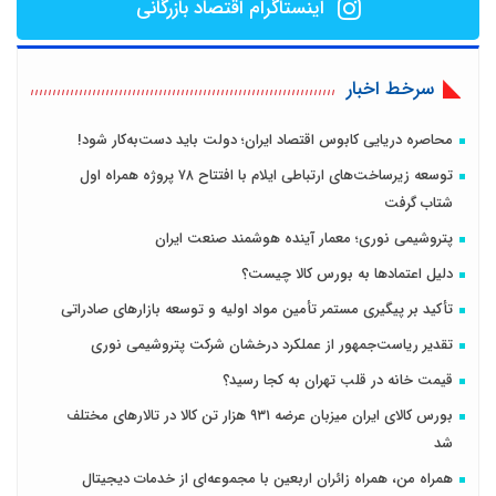
اینستاگرام اقتصاد بازرگانی
سرخط اخبار
محاصره دریایی کابوس اقتصاد ایران؛ دولت باید دست‌به‌کار شود!
توسعه زیرساخت‌های ارتباطی ایلام با افتتاح ۷۸ پروژه همراه اول
شتاب گرفت
پتروشیمی نوری؛ معمار آینده هوشمند صنعت ایران
دلیل اعتمادها به بورس کالا چیست؟
تأکید بر پیگیری مستمر تأمین مواد اولیه و توسعه بازارهای صادراتی
تقدیر ریاست‌جمهور از عملکرد درخشان شرکت پتروشیمی نوری
قیمت خانه در قلب تهران به کجا رسید؟
بورس کالای ایران میزبان عرضه ۹۳۱ هزار تن کالا در تالارهای مختلف
شد
همراه من، همراه زائران اربعین با مجموعه‌ای از خدمات دیجیتال