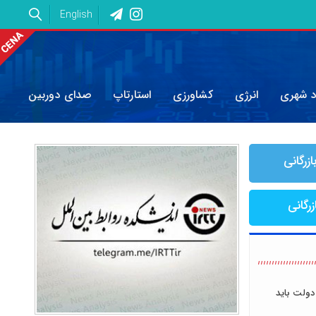
English
د شهری
انرژی
کشاورزی
استارتاپ
صدای دوربین
ازرگانی
زرگانی
دولت باید