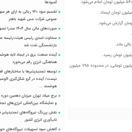
کمبودها
تقسیم سود 720 ریالی به ازای 
عمومی شرکت مس شهید باهنر
ومان گزارش می‌شود.
صورت‌های مالی سال ۱۴۰۴ صدرا تصویب شد
سخاوت اسدی رئیس هیئت‌رئیسه صن
بازنشستگی نفت شد
آینده صنعت برق در ایجاد لایه هوشم
هماهنگی انرژی رقم می‌خورد
قیمت کوییک S نیز امروز افت محسوسی را ثبت کرد و پس از کاهش ۱۳ میلیون تومانی، در محدوده ۷۹۵ میلیون
توسعه تجدیدپذیرها با ساختارهای ف
نیست/ آینده در گرو شکل‌گیری اکوس
هوشمند ...
برج میلاد تهران میزبان دهمین دوره 
و نمایشگاه بین‌المللی انرژی‌های تجد
نقش پررنگ نیروگاه‌های تجدیدپذیر د
تاب‌آوری انرژی کشور
کاهش سود تسهیلات نیروگاه‌های خو