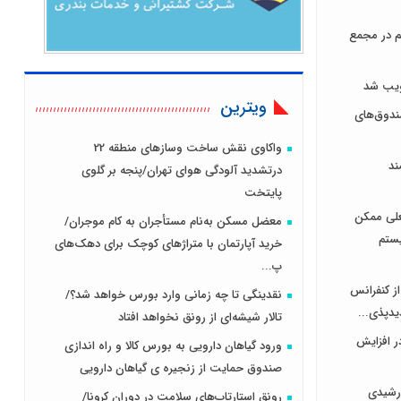
هر سهم در مجمع
ویترین
دوق‌های
واکاوی نقش ساخت وسازهای منطقه 22
ند
درتشدید آلودگی هوای تهران/پنجه بر گلوی
پایتخت
علی ممکن
معضل مسکن به‌نام مستأجران به کام موجران/
یستم
خرید آپارتمان با متراژهای کوچک برای دهک‌های
پ...
از کنفرانس
نقدینگی تا چه زمانی وارد بورس خواهد شد؟/
یدپذی...
تالار شیشه‌ای از رونق نخواهد افتاد
ر افزایش
ورود گیاهان دارویی به بورس کالا و راه اندازی
صندوق حمایت از زنجیره ی گیاهان دارویی
رشیدی
رونق استارتاپ‌های سلامت در دوران کرونا/