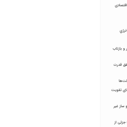
قتصادی
نرژي
و بازتاب
قق قدرت
ت‌ها
تای تقویت
ساز غیر
جزئی از