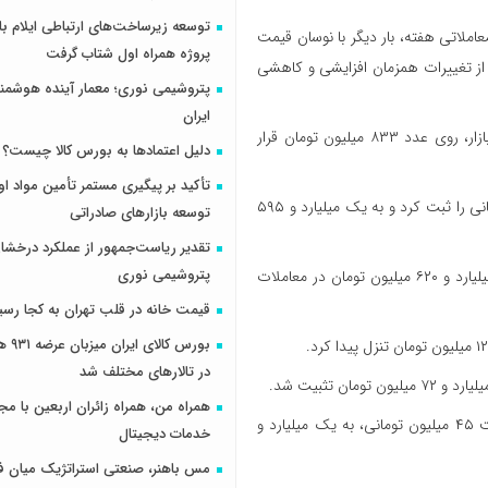
معاملاتی هفته، بار دیگر با نوسان قیمت
پروژه همراه اول شتاب گرفت
مراه شد؛ به‌طوری‌که بررسی قیمت محصولات، امروز جمعه ۱۲ دی‌ماه ۱۴۰۴ از تغییرات همزمان افزایشی و کاهشی
پتروشیمی نوری؛ معمار آینده هوشم
ایران
به نقل از اقتصادآنلاین؛ قیمت آریسان ۲ امروز با افت ۱۰ میلیون تومانی در بازار، روی عدد ۸۳۳ میلیون تومان قرار
دلیل اعتمادها به بورس کالا چیست؟
تأکید بر پیگیری مستمر تأمین مواد او
قیمت پژو ۲۰۷ اتوماتیک پانوراما برخلاف جریان کلی بازار، رشد ۵ میلیون تومانی را ثبت کرد و به یک میلیارد و ۵۹۵
توسعه بازارهای صادراتی
تقدیر ریاست‌جمهور از عملکرد درخش
پتروشیمی نوری
قیمت تارا اتوماتیک V۴ امروز ۱۳ میلیون تومان عقب نشست و با نرخ یک میلیارد و ۶۲۰ میلیون تومان در معاملات
قیمت خانه در قلب تهران به کجا رسی
بورس کال
در تالارهای مختلف شد
همراه من، همراه زائران اربعین با مجم
قیمت دنا پلاس اتوماتیک نیز کاهش قابل‌توجهی را تجربه کرد و پس از افت ۴۵ میلیون تومانی، به یک میلیارد و
خدمات دیجیتال
مس باهنر، صنعتی استراتژیک میان ف