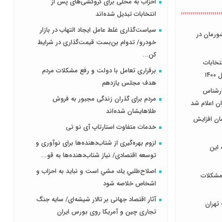
احزاب به محلی برای گروکشی‌های پس از
انتخابات تبدیل شده‌اند
سیاست‌گذاری غلط عامل ایجاد التهاب در بازار
ورمان در
خودرو/ تدوام بن‌بست قیمت‌گذاری در شرایط
کن...
خابات
برقراری تعامل با دولت و رفع مشکلات مردم
۱۴
هدف مجلس‌ یازدهم
کارشناس
مردم برای گذران زندگی مجبور به فروش
 اعلام شد
طلاهایشان شده‌اند
 به ٢٧ هزار تومان افزایش
خدمات متفاوت استارتاپ آی نو تی
لزوم بهره‌گیری از شتاب‌دهنده‌ها برای نوآوری و
ه این
توسعه اقتصادی/ نیاز شتاب‌دهنده‌ها به قو...
اصلاح‌طلبي يك مشي است و نبايد به احزاب و
 مشکلات
اشخاص خلاصه شود
آثار اقتصاد جهانی بر تالار شیشه‌ای/ سایه جنگ
تهران
تجاری چین و آمریکا روی بورس ایران