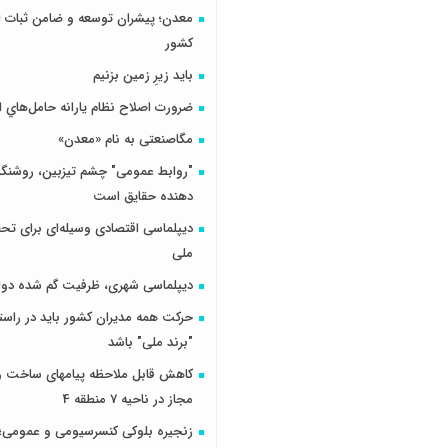
معدن؛ پیشران توسعه و ضامن ثبات ا
کشور
باید زیرِ زمین بزنیم
ضرورت اصلاح نظام يارانه حامل‌هاي ا
مگاصنعتی به نام «معدن»
"روابط عمومی" چشم تیزبین، روشنگر 
دهنده حقایق است
دیپلماسی اقتصادی وسیله‌ای برای تح
ملی
دیپلماسی شهری، ظرفیت گم شده دول
حرکت همه مدیران کشور باید در راس
"برند ملی" باشد
کاهش قابل ملاحظه پیامهای ساخت و 
مجاز در ناحیه 7 منطقه 4
زنجیره بلوکی کنسرسیومی و عمومی؛ 