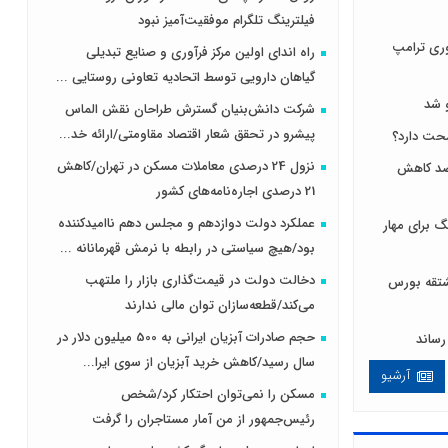
فیلترینگ تلگرام موفقیت‌آمیز نبود
ری ترامپ
راه اندای اولین مرکز فرآوری و صنایع تبدیلی
گیاهان دارویی توسط اتحادیه تعاونی روستایی ...
 شد
شرکت دانش‌بنیان گسترش طراحان‌‌ ‌نقش‌ الماس
پیشرو در تحقق شعار اقتصاد مقاومتی/ارائه خد...
نزول 24 درصدی معاملات مسکن در تهران/کاهش
 لبنیات مصرف را ۱۰ درصد کاهش
21 درصدی اجاره‌نامه‌های کشور
عملکرد دولت دوازدهم و مجلس دهم ناامیدکننده
 برای مهار
بود/هیچ سیاستی در رابطه با نرمش قهرمانانه ...
دخالت دولت در قیمت‌گذاری بازار را ملتهب
ی و مشتقه بورس
می‌کند/قطعه‌سازان توان مالی ندارند
حجم صادرات آبزیان ایرانی به 500 میلیون دلار در
سال رسید/کاهش خرید آبزیان از سوی ایرا...
آرشیو
مسکن را نمی‌توان احتکار کرد/شخص
رئیس‌جمهور از من آمار مستاجران را گرفت