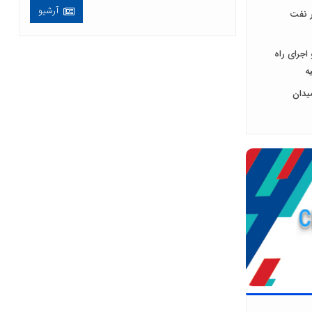
آرشیو
ر نفت
اجرای راه
ه
میدان