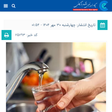
تاریخ انتشار: چهارشنبه 30 مهر 1404 - 01:54
کد خبر: 25293