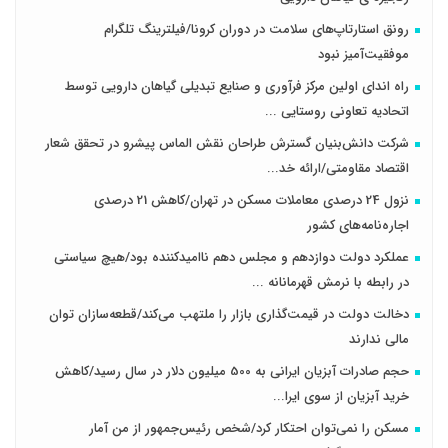
رونق استارتاپ‌های سلامت در دوران کرونا/فیلترینگ تلگرام
موفقیت‌آمیز نبود
راه اندای اولین مرکز فرآوری و صنایع تبدیلی گیاهان دارویی توسط
اتحادیه تعاونی روستایی ...
شرکت دانش‌بنیان گسترش طراحان‌‌ ‌نقش‌ الماس پیشرو در تحقق شعار
اقتصاد مقاومتی/ارائه خد...
نزول 24 درصدی معاملات مسکن در تهران/کاهش 21 درصدی
اجاره‌نامه‌های کشور
عملکرد دولت دوازدهم و مجلس دهم ناامیدکننده بود/هیچ سیاستی
در رابطه با نرمش قهرمانانه ...
دخالت دولت در قیمت‌گذاری بازار را ملتهب می‌کند/قطعه‌سازان توان
مالی ندارند
حجم صادرات آبزیان ایرانی به 500 میلیون دلار در سال رسید/کاهش
خرید آبزیان از سوی ایرا...
مسکن را نمی‌توان احتکار کرد/شخص رئیس‌جمهور از من آمار