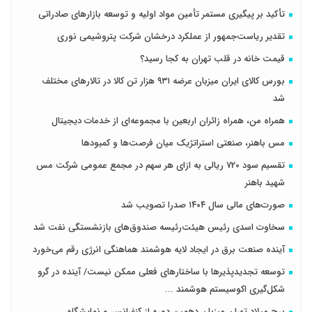
تأکید بر پیگیری مستمر تأمین مواد اولیه و توسعه بازارهای صادراتی
تقدیر ریاست‌جمهور از عملکرد درخشان شرکت پتروشیمی نوری
قیمت خانه در قلب تهران به کجا رسید؟
بورس کالای ایران میزبان عرضه ۹۳۱ هزار تن کالا در تالارهای مختلف
شد
همراه من، همراه زائران اربعین با مجموعه‌ای از خدمات دیجیتال
مس باهنر، صنعتی استراتژیک میان فرصت‌ها و کمبودها
تقسیم سود 720 ریالی به ازای هر سهم در مجمع عمومی شرکت مس
شهید باهنر
صورت‌های مالی سال ۱۴۰۴ صدرا تصویب شد
سخاوت اسدی رئیس هیئت‌رئیسه صندوق‌های بازنشستگی نفت شد
آینده صنعت برق در ایجاد لایه هوشمند هماهنگی انرژی رقم می‌خورد
توسعه تجدیدپذیرها با ساختارهای فعلی ممکن نیست/ آینده در گرو
شکل‌گیری اکوسیستم هوشمند ...
برج میلاد تهران میزبان دهمین دوره از کنفرانس و نمایشگاه