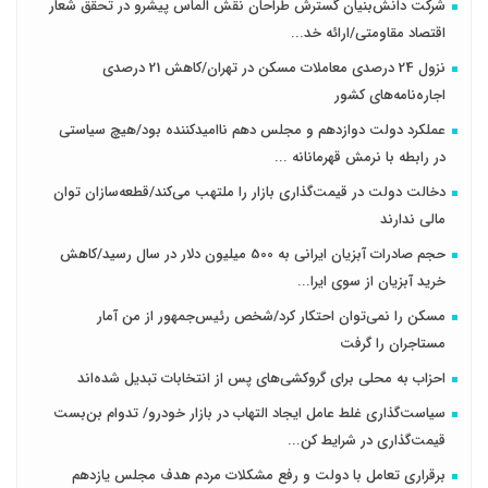
شرکت دانش‌بنیان گسترش طراحان‌‌ ‌نقش‌ الماس پیشرو در تحقق شعار
اقتصاد مقاومتی/ارائه خد...
نزول 24 درصدی معاملات مسکن در تهران/کاهش 21 درصدی
اجاره‌نامه‌های کشور
عملکرد دولت دوازدهم و مجلس دهم ناامیدکننده بود/هیچ سیاستی
در رابطه با نرمش قهرمانانه ...
دخالت دولت در قیمت‌گذاری بازار را ملتهب می‌کند/قطعه‌سازان توان
مالی ندارند
حجم صادرات آبزیان ایرانی به 500 میلیون دلار در سال رسید/کاهش
خرید آبزیان از سوی ایرا...
مسکن را نمی‌توان احتکار کرد/شخص رئیس‌جمهور از من آمار
مستاجران را گرفت
احزاب به محلی برای گروکشی‌های پس از انتخابات تبدیل شده‌اند
سیاست‌گذاری غلط عامل ایجاد التهاب در بازار خودرو/ تدوام بن‌بست
قیمت‌گذاری در شرایط کن...
برقراری تعامل با دولت و رفع مشکلات مردم هدف مجلس‌ یازدهم