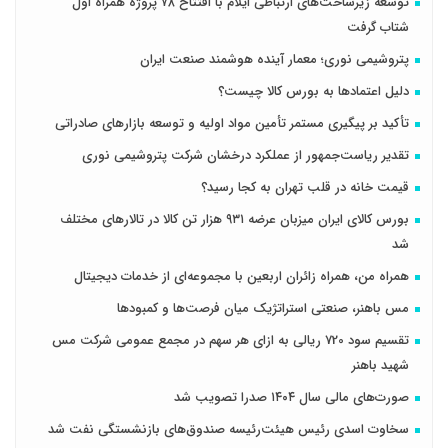
توسعه زیرساخت‌های ارتباطی ایلام با افتتاح ۷۸ پروژه همراه اول
شتاب گرفت
پتروشیمی نوری؛ معمار آینده هوشمند صنعت ایران
دلیل اعتمادها به بورس کالا چیست؟
تأکید بر پیگیری مستمر تأمین مواد اولیه و توسعه بازارهای صادراتی
تقدیر ریاست‌جمهور از عملکرد درخشان شرکت پتروشیمی نوری
قیمت خانه در قلب تهران به کجا رسید؟
بورس کالای ایران میزبان عرضه ۹۳۱ هزار تن کالا در تالارهای مختلف
شد
همراه من، همراه زائران اربعین با مجموعه‌ای از خدمات دیجیتال
مس باهنر، صنعتی استراتژیک میان فرصت‌ها و کمبودها
تقسیم سود 720 ریالی به ازای هر سهم در مجمع عمومی شرکت مس
شهید باهنر
صورت‌های مالی سال ۱۴۰۴ صدرا تصویب شد
سخاوت اسدی رئیس هیئت‌رئیسه صندوق‌های بازنشستگی نفت شد