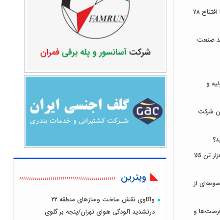
توسعه زیرساخت‌های ارتباطی ایلام با افتتاح ۷۸
ند صنعت
لیه و
ان شرکت
د؟
ای ایران میزبان عرضه ۹۳۱ هزار تن کالا
ویترین
وعه‌ای از
واکاوی نقش ساخت وسازهای منطقه 22
رصت‌ها و
درتشدید آلودگی هوای تهران/پنجه بر گلوی