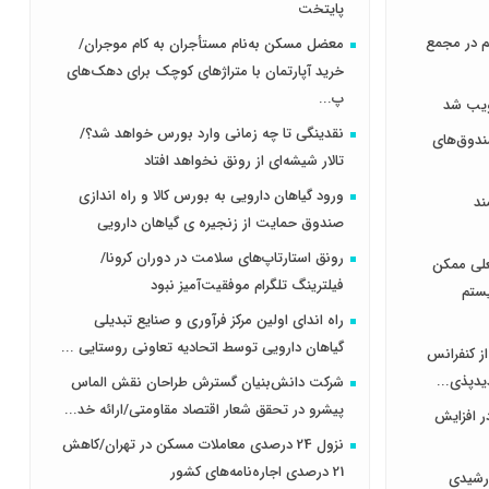
پایتخت
هر سهم در مجمع
معضل مسکن به‌نام مستأجران به کام موجران/
خرید آپارتمان با متراژهای کوچک برای دهک‌های
پ...
نقدینگی تا چه زمانی وارد بورس خواهد شد؟/
دوق‌های
تالار شیشه‌ای از رونق نخواهد افتاد
ورود گیاهان دارویی به بورس کالا و راه اندازی
ند
صندوق حمایت از زنجیره ی گیاهان دارویی
رونق استارتاپ‌های سلامت در دوران کرونا/
علی ممکن
فیلترینگ تلگرام موفقیت‌آمیز نبود
یستم
راه اندای اولین مرکز فرآوری و صنایع تبدیلی
گیاهان دارویی توسط اتحادیه تعاونی روستایی ...
از کنفرانس
یدپذی...
شرکت دانش‌بنیان گسترش طراحان‌‌ ‌نقش‌ الماس
پیشرو در تحقق شعار اقتصاد مقاومتی/ارائه خد...
ر افزایش
نزول 24 درصدی معاملات مسکن در تهران/کاهش
21 درصدی اجاره‌نامه‌های کشور
رشیدی