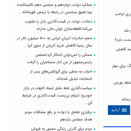
عملکرد دولت دوازدهم و مجلس دهم ناامیدکننده
بود/هیچ سیاستی در رابطه با نرمش قهرمانانه ...
ری ترامپ
دخالت دولت در قیمت‌گذاری بازار را ملتهب
می‌کند/قطعه‌سازان توان مالی ندارند
 شد
حجم صادرات آبزیان ایرانی به 500 میلیون دلار در
سال رسید/کاهش خرید آبزیان از سوی ایرا...
 لبنیات مصرف را ۱۰ درصد کاهش
مسکن را نمی‌توان احتکار کرد/شخص
رئیس‌جمهور از من آمار مستاجران را گرفت
 برای مهار
احزاب به محلی برای گروکشی‌های پس از
انتخابات تبدیل شده‌اند
ی و مشتقه بورس
سیاست‌گذاری غلط عامل ایجاد التهاب در بازار
خودرو/ تدوام بن‌بست قیمت‌گذاری در شرایط
کن...
آرشیو
برقراری تعامل با دولت و رفع مشکلات مردم
هدف مجلس‌ یازدهم
مردم برای گذران زندگی مجبور به فروش