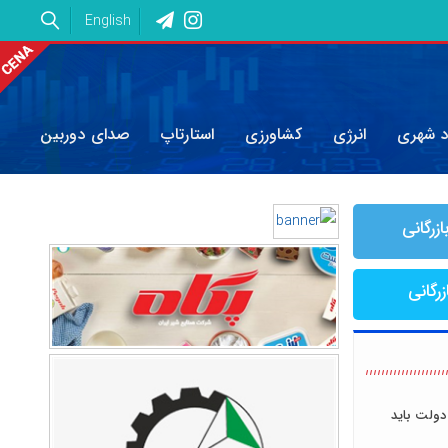
English
د شهری
انرژی
کشاورزی
استارتاپ
صدای دوربین
ازرگانی
زرگانی
دولت باید