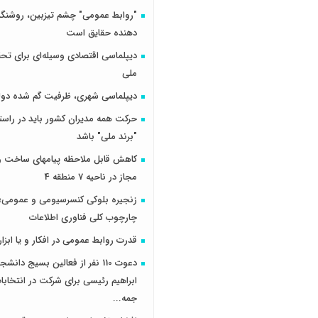
"روابط عمومی" چشم تیزبین، روشنگر 
دهنده حقایق است
دیپلماسی اقتصادی وسیله‌ای برای تح
ملی
دیپلماسی شهری، ظرفیت گم شده دول
حرکت همه مدیران کشور باید در راس
"برند ملی" باشد
کاهش قابل ملاحظه پیامهای ساخت و 
مجاز در ناحیه 7 منطقه 4
زنجیره بلوکی کنسرسیومی و عمومی؛ 
چارچوب کلی فناوری اطلاعات
قدرت روابط عمومی در افکار و یا ابزار
دعوت 110 نفر از فعالین بسیج دانش
ابراهیم رئیسی برای شرکت در انتخاب
جمه...